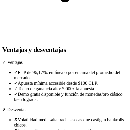
Ventajas y desventajas
✓
Ventajas
✓
RTP de 96,17%, en línea o por encima del promedio del
mercado.
✓
Apuesta mínima accesible desde $100 CLP.
✓
Techo de ganancia alto: 5.000x la apuesta.
✓
Demo gratis disponible y función de monedas/oro clásico
bien lograda.
✗
Desventajas
✗
Volatilidad media-alta: rachas secas que castigan bankrolls
chicos.