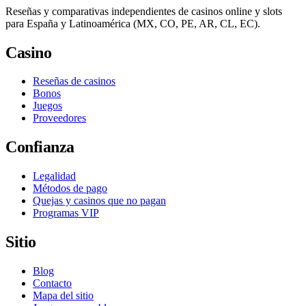
Reseñas y comparativas independientes de casinos online y slots
para España y Latinoamérica (MX, CO, PE, AR, CL, EC).
Casino
Reseñas de casinos
Bonos
Juegos
Proveedores
Confianza
Legalidad
Métodos de pago
Quejas y casinos que no pagan
Programas VIP
Sitio
Blog
Contacto
Mapa del sitio