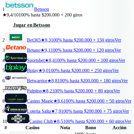
1
Betsson
★
9,4
/10
100% hasta $200.000 + 200 giros
Jugar en Betsson
2
Bet365
★
9,3
100% hasta $200.000 + 150 giros
Ver
3
Betano
★
9,1
100% hasta $200.000 + 120 giros
Ver
4
Sportsbet
★
8,4
100% hasta $200.000 + 100 giros
Ver
5
Bplay
★
9,0
100% hasta $200.000 + 250 giros
Ver
6
Betwarrior
★
8,8
100% hasta $200.000 + 180 giros
Ver
7
Palpitos
★
8,2
100% hasta $200.000 + 80 giros
Ver
8
Casino Magic
★
8,6
100% hasta $200.000 + 50 giros
Ver
9
Loteria Salta
★
7,9
100% hasta $200.000 + 75 giros
Ver
10
Casino Club
★
8,5
100% hasta $200.000 + 60 giros
Ver
#
Casino
Nota
Bono
Acción