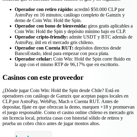
Operador con retiro rápido:
acreditó $50.000 CLP por
AstroPay en 16 minutos; catálogo completo de Gamzix y
demo de Coin Win: Hold the Spin.
Operador con bono de bienvenida:
giros gratis aplicables a
Coin Win: Hold the Spin y depósito mínimo bajo en CLP.
Operador cripto-friendly:
admite USDT y BTC además de
AstroPay, útil en el mercado gris chileno.
Operador con Cuenta RUT:
depósitos directos desde
BancoEstado, ideal para empezar con poca plata.
Operador celular:
Coin Win: Hold the Spin corre fluido en
la app con el mismo RTP de 96,17% que en escritorio.
Casinos con este proveedor
¿Dónde jugar Coin Win: Hold the Spin desde Chile? Está en
operadores con catálogo de Gamzix que aceptan pagos locales en
CLP por AstroPay, WebPay, Mach o Cuenta RUT. Antes de
depositar, fíjate en que ofrezcan la demo, marquen +18 y promuevan
el juego responsable. Como el casino online chileno es mercado gris
sin licencia local, prioriza casas con historial sólido de retiros y
prueba un cobro chico antes de jugar montos altos.