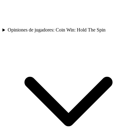
Opiniones de jugadores: Coin Win: Hold The Spin