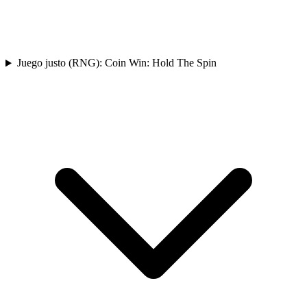
Juego justo (RNG): Coin Win: Hold The Spin