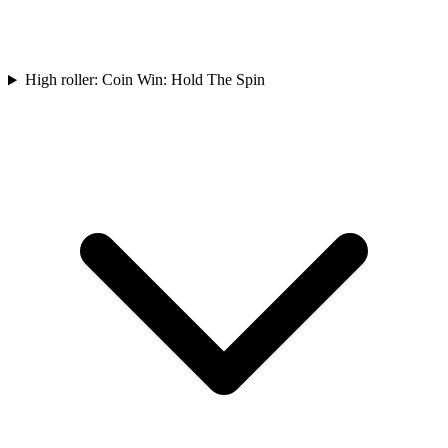
High roller: Coin Win: Hold The Spin