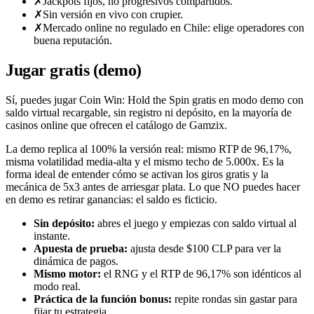
✗
Jackpots fijos, no progresivos compartidos.
✗
Sin versión en vivo con crupier.
✗
Mercado online no regulado en Chile: elige operadores con
buena reputación.
Jugar gratis (demo)
Sí, puedes jugar Coin Win: Hold the Spin gratis en modo demo con
saldo virtual recargable, sin registro ni depósito, en la mayoría de
casinos online que ofrecen el catálogo de Gamzix.
La demo replica al 100% la versión real: mismo RTP de 96,17%,
misma volatilidad media-alta y el mismo techo de 5.000x. Es la
forma ideal de entender cómo se activan los giros gratis y la
mecánica de 5x3 antes de arriesgar plata. Lo que NO puedes hacer
en demo es retirar ganancias: el saldo es ficticio.
Sin depósito:
abres el juego y empiezas con saldo virtual al
instante.
Apuesta de prueba:
ajusta desde $100 CLP para ver la
dinámica de pagos.
Mismo motor:
el RNG y el RTP de 96,17% son idénticos al
modo real.
Práctica de la función bonus:
repite rondas sin gastar para
fijar tu estrategia.