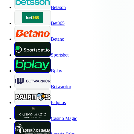
Betsson
Bet365
Betano
Sportsbet
Bplay
Betwarrior
Palpitos
Casino Magic