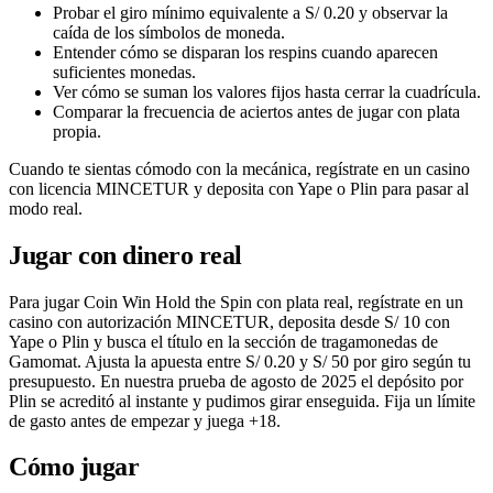
Probar el giro mínimo equivalente a S/ 0.20 y observar la
caída de los símbolos de moneda.
Entender cómo se disparan los respins cuando aparecen
suficientes monedas.
Ver cómo se suman los valores fijos hasta cerrar la cuadrícula.
Comparar la frecuencia de aciertos antes de jugar con plata
propia.
Cuando te sientas cómodo con la mecánica, regístrate en un casino
con licencia MINCETUR y deposita con Yape o Plin para pasar al
modo real.
Jugar con dinero real
Para jugar Coin Win Hold the Spin con plata real, regístrate en un
casino con autorización MINCETUR, deposita desde S/ 10 con
Yape o Plin y busca el título en la sección de tragamonedas de
Gamomat. Ajusta la apuesta entre S/ 0.20 y S/ 50 por giro según tu
presupuesto. En nuestra prueba de agosto de 2025 el depósito por
Plin se acreditó al instante y pudimos girar enseguida. Fija un límite
de gasto antes de empezar y juega +18.
Cómo jugar