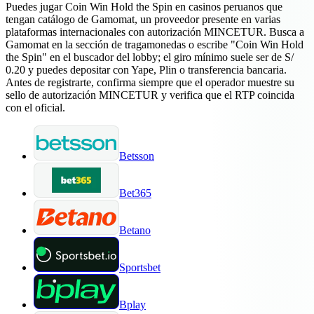
Puedes jugar Coin Win Hold the Spin en casinos peruanos que
tengan catálogo de Gamomat, un proveedor presente en varias
plataformas internacionales con autorización MINCETUR. Busca a
Gamomat en la sección de tragamonedas o escribe "Coin Win Hold
the Spin" en el buscador del lobby; el giro mínimo suele ser de S/
0.20 y puedes depositar con Yape, Plin o transferencia bancaria.
Antes de registrarte, confirma siempre que el operador muestre su
sello de autorización MINCETUR y verifica que el RTP coincida
con el oficial.
Betsson
Bet365
Betano
Sportsbet
Bplay