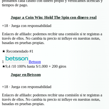
probamos cada casino con dinero propio y verificamos licencias y
tiempos de pago.
Jugar a Coin Win: Hold The Spin con dinero real
+18 · Juega con responsabilidad
Enlaces de afiliado: podemos recibir una comisión si te registras a
través de ellos. No cambia tu precio ni influye en nuestras notas,
basadas en pruebas propias.
★ Recomendado #1
1
Betsson
★
9,4
/10
100% hasta S/1.000 + 200 giros
Jugar en Betsson
+18 · Juega con responsabilidad
Enlaces de afiliado: podemos recibir una comisión si te registras a
través de ellos. No cambia tu precio ni influye en nuestras notas,
basadas en pruebas propias.