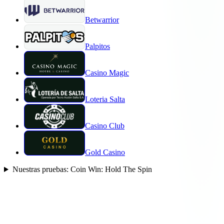
Betwarrior
Palpitos
Casino Magic
Loteria Salta
Casino Club
Gold Casino
Nuestras pruebas: Coin Win: Hold The Spin