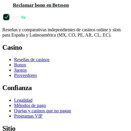
Reclamar bono en Betsson
Reseñas y comparativas independientes de casinos online y slots
para España y Latinoamérica (MX, CO, PE, AR, CL, EC).
Casino
Reseñas de casinos
Bonos
Juegos
Proveedores
Confianza
Legalidad
Métodos de pago
Quejas y casinos que no pagan
Programas VIP
Sitio