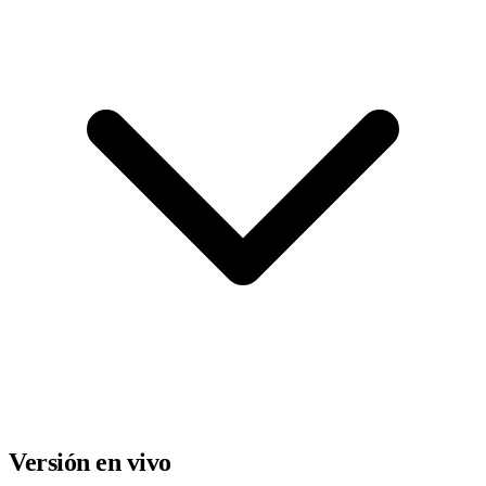
Versión en vivo