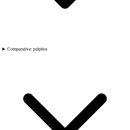
Comparativa: palpitos