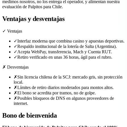
medimos nosotros, no los entrega el operador, y alimentan nuestra
evaluación de Palpitos para Chile.
Ventajas y desventajas
✓
Ventajas
✓
Interfaz moderna que combina casino y apuestas deportivas.
✓
Respaldo institucional de la lotería de Salta (Argentina).
✓
Acepta WebPay, transferencia, Mach y Cuenta RUT.
✓
Retiro verificado en unas 36 horas, ágil para el rubro.
✗
Desventajas
✗
Sin licencia chilena de la SCJ: mercado gris, sin protección
local.
✗
Límites de retiro diarios moderados para montos altos.
✗
El bono se acredita por tramos, no de golpe.
✗
Posibles bloqueos de DNS en algunos proveedores de
internet.
Bono de bienvenida