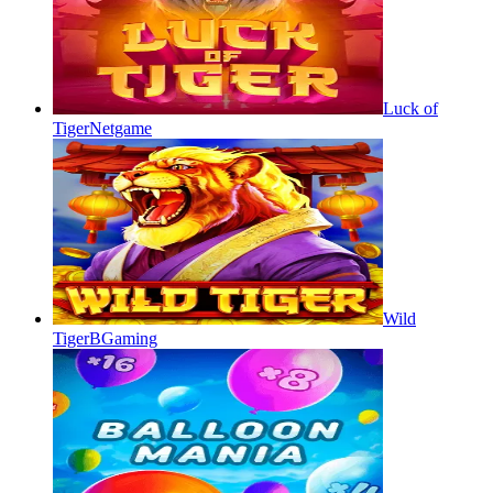
Luck of
Tiger
Netgame
Wild
Tiger
BGaming