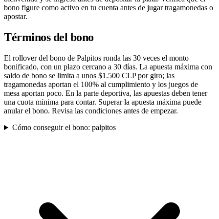
bono figure como activo en tu cuenta antes de jugar tragamonedas o
apostar.
Términos del bono
El rollover del bono de Palpitos ronda las 30 veces el monto
bonificado, con un plazo cercano a 30 días. La apuesta máxima con
saldo de bono se limita a unos $1.500 CLP por giro; las
tragamonedas aportan el 100% al cumplimiento y los juegos de
mesa aportan poco. En la parte deportiva, las apuestas deben tener
una cuota mínima para contar. Superar la apuesta máxima puede
anular el bono. Revisa las condiciones antes de empezar.
Cómo conseguir el bono: palpitos