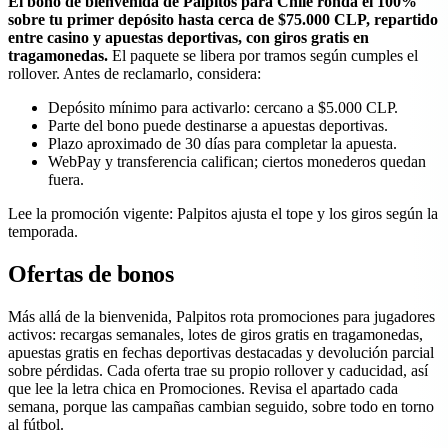
El bono de bienvenida de Palpitos para Chile ronda el 100%
sobre tu primer depósito hasta cerca de $75.000 CLP, repartido
entre casino y apuestas deportivas, con giros gratis en
tragamonedas.
El paquete se libera por tramos según cumples el
rollover. Antes de reclamarlo, considera:
Depósito mínimo para activarlo: cercano a $5.000 CLP.
Parte del bono puede destinarse a apuestas deportivas.
Plazo aproximado de 30 días para completar la apuesta.
WebPay y transferencia califican; ciertos monederos quedan
fuera.
Lee la promoción vigente: Palpitos ajusta el tope y los giros según la
temporada.
Ofertas de bonos
Más allá de la bienvenida, Palpitos rota promociones para jugadores
activos: recargas semanales, lotes de giros gratis en tragamonedas,
apuestas gratis en fechas deportivas destacadas y devolución parcial
sobre pérdidas. Cada oferta trae su propio rollover y caducidad, así
que lee la letra chica en Promociones. Revisa el apartado cada
semana, porque las campañas cambian seguido, sobre todo en torno
al fútbol.