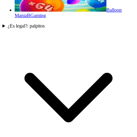
Balloon
Mania
BGaming
¿Es legal?: palpitos