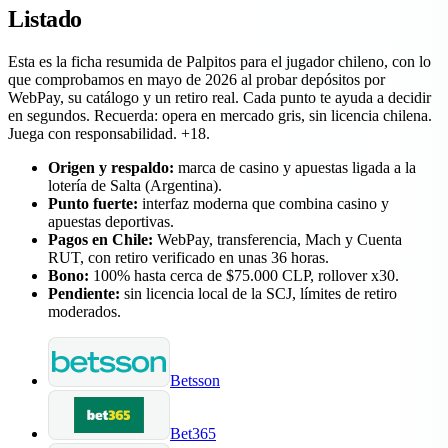
Listado
Esta es la ficha resumida de Palpitos para el jugador chileno, con lo
que comprobamos en mayo de 2026 al probar depósitos por
WebPay, su catálogo y un retiro real. Cada punto te ayuda a decidir
en segundos. Recuerda: opera en mercado gris, sin licencia chilena.
Juega con responsabilidad. +18.
Origen y respaldo:
marca de casino y apuestas ligada a la
lotería de Salta (Argentina).
Punto fuerte:
interfaz moderna que combina casino y
apuestas deportivas.
Pagos en Chile:
WebPay, transferencia, Mach y Cuenta
RUT, con retiro verificado en unas 36 horas.
Bono:
100% hasta cerca de $75.000 CLP, rollover x30.
Pendiente:
sin licencia local de la SCJ, límites de retiro
moderados.
Betsson
Bet365