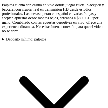
Palpitos cuenta con casino en vivo donde juegas ruleta, blackjack y
baccarat con crupier real en transmisión HD desde estudios
profesionales. Las mesas operan en español en varias franjas y
aceptan apuestas desde montos bajos, cercanos a $500 CLP por
mano. Combinado con las apuestas deportivas en vivo, ofrece una
experiencia dinámica. Necesitas buena conexión para que el video
no se corte.
Depósito mínimo: palpitos