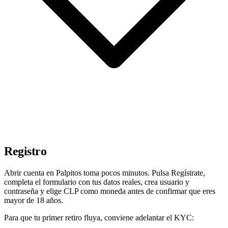
Registro
Abrir cuenta en Palpitos toma pocos minutos. Pulsa Regístrate,
completa el formulario con tus datos reales, crea usuario y
contraseña y elige CLP como moneda antes de confirmar que eres
mayor de 18 años.
Para que tu primer retiro fluya, conviene adelantar el KYC: