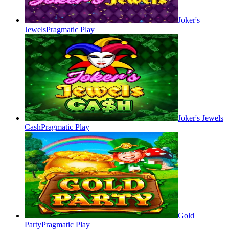
Joker's
Jewels
Pragmatic Play
Joker's Jewels
Cash
Pragmatic Play
Gold
Party
Pragmatic Play