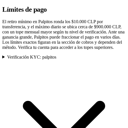
Límites de pago
El retiro mínimo en Palpitos ronda los $10.000 CLP por
transferencia, y el máximo diario se ubica cerca de $900.000 CLP,
con un tope mensual mayor según tu nivel de verificación. Ante una
ganancia grande, Palpitos puede fraccionar el pago en varios días.
Los límites exactos figuran en la sección de cobros y dependen del
método. Verifica tu cuenta para acceder a los topes superiores.
Verificación KYC: palpitos