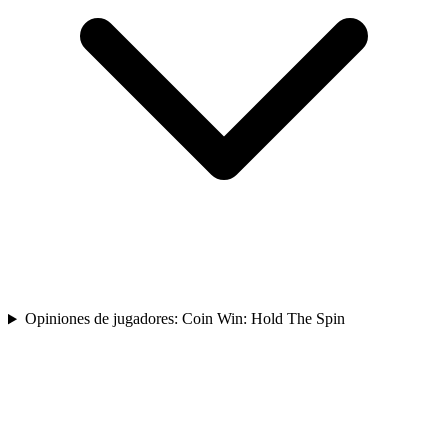
Opiniones de jugadores: Coin Win: Hold The Spin