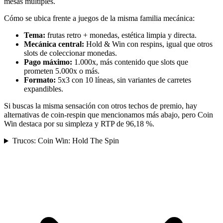
mesas múltiples.
Cómo se ubica frente a juegos de la misma familia mecánica:
Tema:
frutas retro + monedas, estética limpia y directa.
Mecánica central:
Hold & Win con respins, igual que otros
slots de coleccionar monedas.
Pago máximo:
1.000x, más contenido que slots que
prometen 5.000x o más.
Formato:
5x3 con 10 líneas, sin variantes de carretes
expandibles.
Si buscas la misma sensación con otros techos de premio, hay
alternativas de coin-respin que mencionamos más abajo, pero Coin
Win destaca por su simpleza y RTP de 96,18 %.
Trucos: Coin Win: Hold The Spin