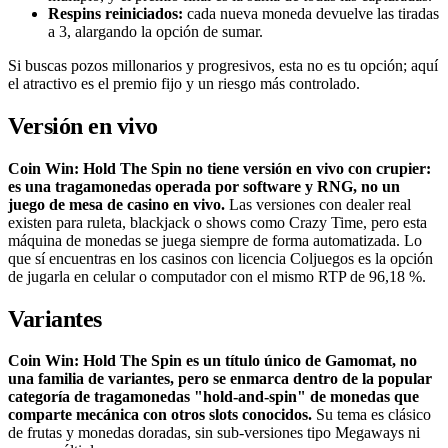
Respins reiniciados:
cada nueva moneda devuelve las tiradas
a 3, alargando la opción de sumar.
Si buscas pozos millonarios y progresivos, esta no es tu opción; aquí
el atractivo es el premio fijo y un riesgo más controlado.
Versión en vivo
Coin Win: Hold The Spin no tiene versión en vivo con crupier:
es una tragamonedas operada por software y RNG, no un
juego de mesa de casino en vivo.
Las versiones con dealer real
existen para ruleta, blackjack o shows como Crazy Time, pero esta
máquina de monedas se juega siempre de forma automatizada. Lo
que sí encuentras en los casinos con licencia Coljuegos es la opción
de jugarla en celular o computador con el mismo RTP de 96,18 %.
Variantes
Coin Win: Hold The Spin es un título único de Gamomat, no
una familia de variantes, pero se enmarca dentro de la popular
categoría de tragamonedas "hold-and-spin" de monedas que
comparte mecánica con otros slots conocidos.
Su tema es clásico
de frutas y monedas doradas, sin sub-versiones tipo Megaways ni