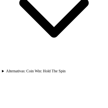
Alternativas: Coin Win: Hold The Spin