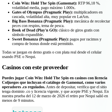
Coin Win: Hold The Spin (Gamomat):
RTP 96,18 %,
volatilidad media, pago máximo 1.000x.
Gates of Olympus (Pragmatic Play):
multiplicadores en
cascada, volatilidad alta, muy popular en LatAm.
Big Bass Bonanza (Pragmatic Play):
mecánica de recolectar
peces con respins, tema de pesca.
Book of Dead (Play'n GO):
clásico de giros gratis con
símbolo expandible.
Sweet Bonanza (Pragmatic Play):
pagos por racimos y
compra de bonus donde está permitido.
Todas se juegan en demo gratis o con plata real desde el celular
usando PSE o Nequi.
Casinos con este proveedor
Puedes jugar Coin Win: Hold The Spin en casinos con licencia
Coljuegos que incluyan el catálogo de Gamomat, como varios
operadores .co regulados.
Antes de depositar, verifica que el sitio
tenga dominio .co y licencia vigente, y que acepte PSE y Nequi. En
nuestra prueba del 12 de marzo de 2026 el retiro por Nequi salió en
menos de 9 minutos.