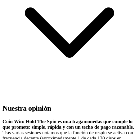
Nuestra opinión
Coin Win: Hold The Spin es una tragamonedas que cumple lo
que promete: simple, rápida y con un techo de pago razonable.
Tras varias sesiones notamos que la función de respin se activa con
frecuencia decente (aproximadamente 1 de cada 130 giros en