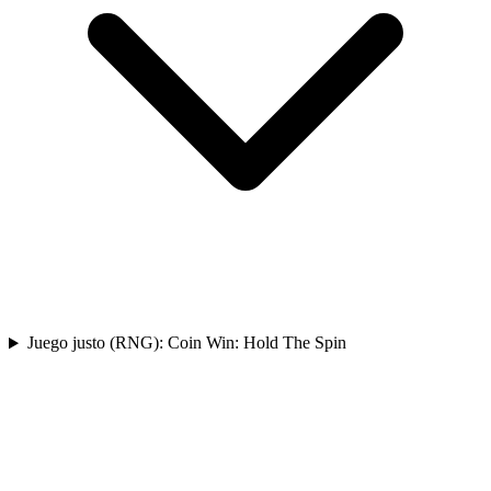
Juego justo (RNG): Coin Win: Hold The Spin