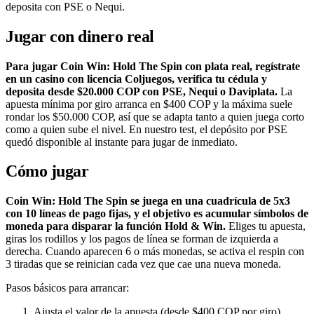
deposita con PSE o Nequi.
Jugar con dinero real
Para jugar Coin Win: Hold The Spin con plata real, regístrate
en un casino con licencia Coljuegos, verifica tu cédula y
deposita desde $20.000 COP con PSE, Nequi o Daviplata.
La
apuesta mínima por giro arranca en $400 COP y la máxima suele
rondar los $50.000 COP, así que se adapta tanto a quien juega corto
como a quien sube el nivel. En nuestro test, el depósito por PSE
quedó disponible al instante para jugar de inmediato.
Cómo jugar
Coin Win: Hold The Spin se juega en una cuadrícula de 5x3
con 10 líneas de pago fijas, y el objetivo es acumular símbolos de
moneda para disparar la función Hold & Win.
Eliges tu apuesta,
giras los rodillos y los pagos de línea se forman de izquierda a
derecha. Cuando aparecen 6 o más monedas, se activa el respin con
3 tiradas que se reinician cada vez que cae una nueva moneda.
Pasos básicos para arrancar:
Ajusta el valor de la apuesta (desde $400 COP por giro).