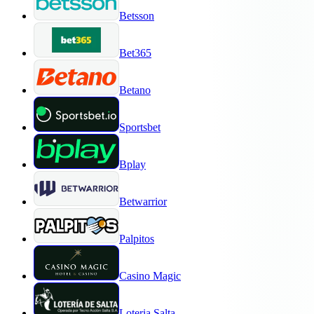
Betsson
Bet365
Betano
Sportsbet
Bplay
Betwarrior
Palpitos
Casino Magic
Loteria Salta