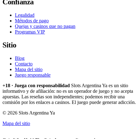
Confianza
Legalidad
Métodos de pago
Quejas y casinos que no pagan
Programas VIP
Sitio
Blog
Contacto
Mapa del sitio
Juego responsable
+18 · Juega con responsabilidad
Slots Argentina Ya es un sitio
informativo y de afiliación: no es un operador de juego y no acepta
apuestas. Las reseñas son independientes; podemos recibir una
comisión por los enlaces a casinos. El juego puede generar adicción.
© 2026 Slots Argentina Ya
Mapa del sitio