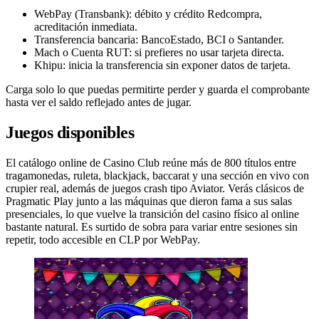
WebPay (Transbank): débito y crédito Redcompra,
acreditación inmediata.
Transferencia bancaria: BancoEstado, BCI o Santander.
Mach o Cuenta RUT: si prefieres no usar tarjeta directa.
Khipu: inicia la transferencia sin exponer datos de tarjeta.
Carga solo lo que puedas permitirte perder y guarda el comprobante
hasta ver el saldo reflejado antes de jugar.
Juegos disponibles
El catálogo online de Casino Club reúne más de 800 títulos entre
tragamonedas, ruleta, blackjack, baccarat y una sección en vivo con
crupier real, además de juegos crash tipo Aviator. Verás clásicos de
Pragmatic Play junto a las máquinas que dieron fama a sus salas
presenciales, lo que vuelve la transición del casino físico al online
bastante natural. Es surtido de sobra para variar entre sesiones sin
repetir, todo accesible en CLP por WebPay.