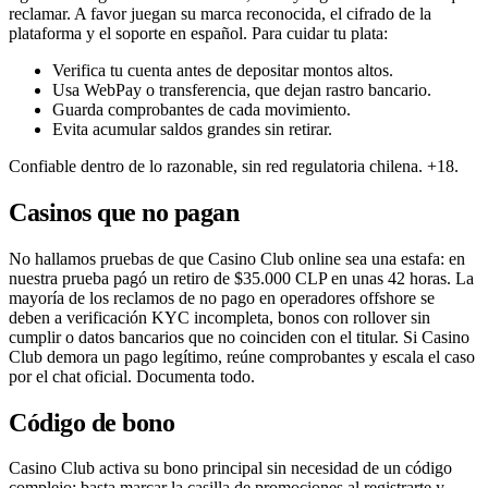
reclamar. A favor juegan su marca reconocida, el cifrado de la
plataforma y el soporte en español. Para cuidar tu plata:
Verifica tu cuenta antes de depositar montos altos.
Usa WebPay o transferencia, que dejan rastro bancario.
Guarda comprobantes de cada movimiento.
Evita acumular saldos grandes sin retirar.
Confiable dentro de lo razonable, sin red regulatoria chilena. +18.
Casinos que no pagan
No hallamos pruebas de que Casino Club online sea una estafa: en
nuestra prueba pagó un retiro de $35.000 CLP en unas 42 horas. La
mayoría de los reclamos de no pago en operadores offshore se
deben a verificación KYC incompleta, bonos con rollover sin
cumplir o datos bancarios que no coinciden con el titular. Si Casino
Club demora un pago legítimo, reúne comprobantes y escala el caso
por el chat oficial. Documenta todo.
Código de bono
Casino Club activa su bono principal sin necesidad de un código
complejo: basta marcar la casilla de promociones al registrarte y