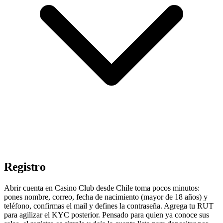
Registro
Abrir cuenta en Casino Club desde Chile toma pocos minutos:
pones nombre, correo, fecha de nacimiento (mayor de 18 años) y
teléfono, confirmas el mail y defines la contraseña. Agrega tu RUT
para agilizar el KYC posterior. Pensado para quien ya conoce sus