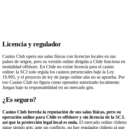
Licencia y regulador
Casino Club opera sus salas físicas con licencias locales en sus
países de origen, pero su versión online dirigida a Chile funciona en
modalidad offshore. En Chile no existe licencia para el casino
online: la SCJ solo regula los casinos presenciales bajo la Ley
19.995, y el proyecto de ley de juego online aún no se aprueba. Por
eso Casino Club no figura como operador autorizado localmente.
Juegas bajo tu responsabilidad en un mercado gris.
¿Es seguro?
Casino Club hereda la reputación de sus salas físicas, pero su
operación online para Chile es offshore y sin licencia de la SCJ,
así que la protección legal local es nula.
El mercado online chileno
sigue siendo gris: ante un conflicto, no hay regulador chileno al que