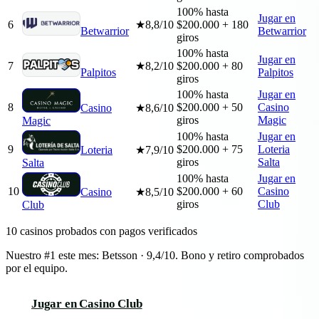
100% hasta
Jugar en
6
★
8,8/10
$200.000 + 180
Betwarrior
Betwarrior
giros
100% hasta
Jugar en
7
★
8,2/10
$200.000 + 80
Palpitos
Palpitos
giros
100% hasta
Jugar en
8
$200.000 + 50
Casino
Casino
★
8,6/10
giros
Magic
Magic
100% hasta
Jugar en
9
$200.000 + 75
Loteria
Loteria
★
7,9/10
giros
Salta
Salta
100% hasta
Jugar en
10
$200.000 + 60
Casino
Casino
★
8,5/10
giros
Club
Club
10 casinos probados con pagos verificados
Nuestro #1 este mes: Betsson · 9,4/10. Bono y retiro comprobados
por el equipo.
Jugar en Casino Club