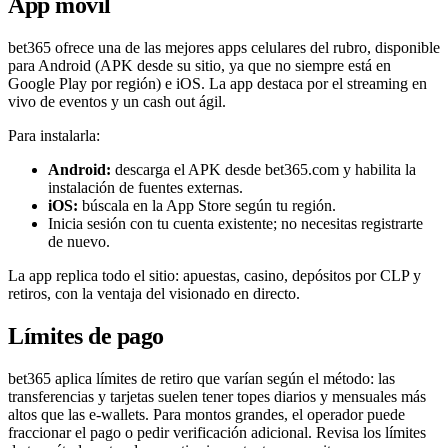
App móvil
bet365 ofrece una de las mejores apps celulares del rubro, disponible
para Android (APK desde su sitio, ya que no siempre está en
Google Play por región) e iOS. La app destaca por el streaming en
vivo de eventos y un cash out ágil.
Para instalarla:
Android:
descarga el APK desde bet365.com y habilita la
instalación de fuentes externas.
iOS:
búscala en la App Store según tu región.
Inicia sesión con tu cuenta existente; no necesitas registrarte
de nuevo.
La app replica todo el sitio: apuestas, casino, depósitos por CLP y
retiros, con la ventaja del visionado en directo.
Límites de pago
bet365 aplica límites de retiro que varían según el método: las
transferencias y tarjetas suelen tener topes diarios y mensuales más
altos que las e-wallets. Para montos grandes, el operador puede
fraccionar el pago o pedir verificación adicional. Revisa los límites