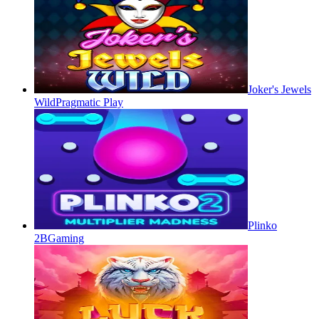
Joker's Jewels
Wild
Pragmatic Play
Plinko
2
BGaming