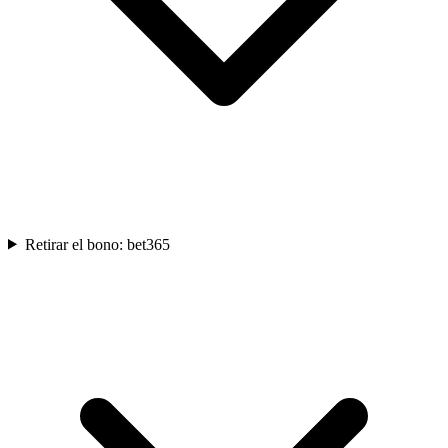
Retirar el bono: bet365