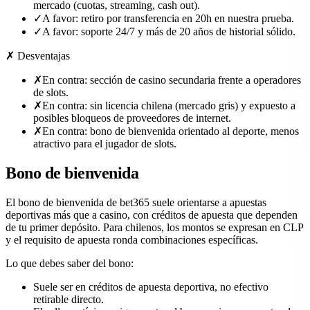
mercado (cuotas, streaming, cash out).
✓
A favor: retiro por transferencia en 20h en nuestra prueba.
✓
A favor: soporte 24/7 y más de 20 años de historial sólido.
✗
Desventajas
✗
En contra: sección de casino secundaria frente a operadores
de slots.
✗
En contra: sin licencia chilena (mercado gris) y expuesto a
posibles bloqueos de proveedores de internet.
✗
En contra: bono de bienvenida orientado al deporte, menos
atractivo para el jugador de slots.
Bono de bienvenida
El bono de bienvenida de bet365 suele orientarse a apuestas
deportivas más que a casino, con créditos de apuesta que dependen
de tu primer depósito. Para chilenos, los montos se expresan en CLP
y el requisito de apuesta ronda combinaciones específicas.
Lo que debes saber del bono:
Suele ser en créditos de apuesta deportiva, no efectivo
retirable directo.