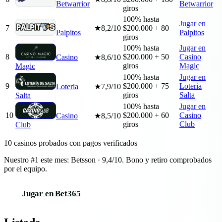
Betwarrior
Betwarrior
giros
100% hasta
Jugar en
7
★
8,2/10
$200.000 + 80
Palpitos
Palpitos
giros
100% hasta
Jugar en
8
$200.000 + 50
Casino
Casino
★
8,6/10
giros
Magic
Magic
100% hasta
Jugar en
9
$200.000 + 75
Loteria
Loteria
★
7,9/10
giros
Salta
Salta
100% hasta
Jugar en
10
$200.000 + 60
Casino
Casino
★
8,5/10
giros
Club
Club
10 casinos probados con pagos verificados
Nuestro #1 este mes: Betsson · 9,4/10. Bono y retiro comprobados
por el equipo.
Jugar en Bet365