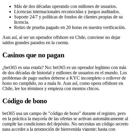
Más de dos décadas operando con millones de usuarios.
Licencias internacionales reconocidas y juegos auditados.
Soporte 24/7 y políticas de fondos de clientes propias de su
licencia.
Retiro de prueba pagado en 20 horas en nuestra verificación.
Aun así, al ser un operador offshore en Chile, conviene no dejar
saldos grandes parados en la cuenta.
Casinos que no pagan
¿bet365 es una estafa? No: bet365 es un operador legítimo con más
de dos décadas de historial y millones de usuarios en el mundo. Los
problemas de pago suelen deberse a KYC incompleto o rollover de
bono no cumplido, no a mala fe. Aun así, como opera offshore en
Chile, lee los términos y empieza con montos chicos.
Código de bono
bet365 usa un campo de "código de bono" durante el registro, pero
en la práctica la mayoría de las ofertas se activan automáticamente al
cumplir las condiciones del depósito. No necesitas un código secreto
para acceder a la promoción de bienvenida vigente; basta con