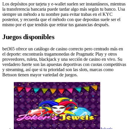
Los depósitos por tarjeta y e-wallet suelen ser instantáneos, mientras
la transferencia bancaria puede tardar algo más según tu banco. Usa
siempre un método a tu nombre para evitar trabas en el KYC
posterior, y recuerda que el método con que depositas suele ser el
mismo por el que tendrás que retirar tus ganancias después.
Juegos disponibles
bet365 ofrece un catálogo de casino correcto pero centrado más en
el deporte: encontrarás tragamonedas de Pragmatic Play y otros
proveedores, ruleta, blackjack y una sección de casino en vivo. Su
verdadero fuerte son las apuestas deportivas con cuotas competitivas
y streaming, así que si tu prioridad son las slots, marcas como
Betsson tienen mayor variedad de juegos.