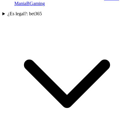
Mania
BGaming
¿Es legal?: bet365