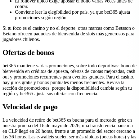
El rollover típico exige apostar el bono varias veces antes de
cobrar.
Conviene leer la elegibilidad por país, ya que bet365 ajusta
promociones según región.
Si tu foco es el casino y no el deporte, otras marcas como Betsson o
Betano ofrecen paquetes de bienvenida de slots más generosos para
jugadores chilenos.
Ofertas de bonos
bet365 mantiene varias promociones, sobre todo deportivas: bono de
bienvenida en créditos de apuesta, ofertas de cuotas mejoradas, cash
out y promociones recurrentes para eventos grandes. Para el casino,
hay giros gratis y bonos puntuales menos frecuentes. Revisa la
sección de promociones, porque la disponibilidad cambia según tu
región y bet365 ajusta sus ofertas con frecuencia.
Velocidad de pago
La velocidad de retiro de bet365 es buena para el mercado gris: en
nuestra prueba del 16 de mayo de 2026, una transferencia bancaria
en CLP llegó en 20 horas, frente a un promedio del sector cercano a
las 36 horas. Las e-wallets suelen ser más rápidas (pocas horas) y las