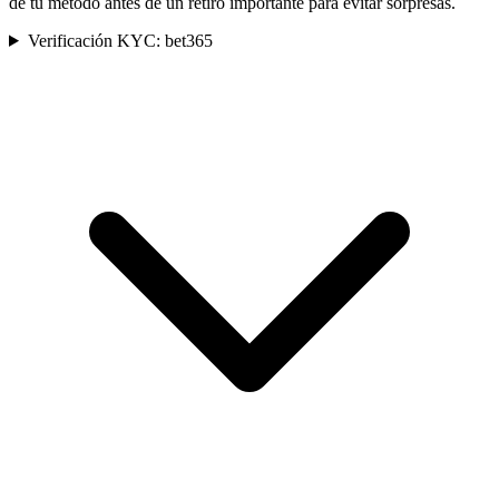
de tu método antes de un retiro importante para evitar sorpresas.
Verificación KYC: bet365