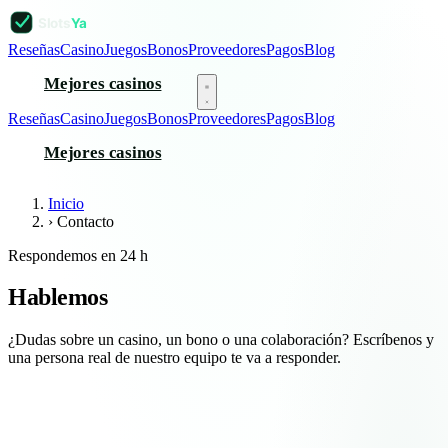
Reseñas
Casino
Juegos
Bonos
Proveedores
Pagos
Blog
Mejores casinos
Reseñas
Casino
Juegos
Bonos
Proveedores
Pagos
Blog
Mejores casinos
Inicio
›
Contacto
Respondemos en 24 h
Hablemos
¿Dudas sobre un casino, un bono o una colaboración? Escríbenos y
una persona real de nuestro equipo te va a responder.