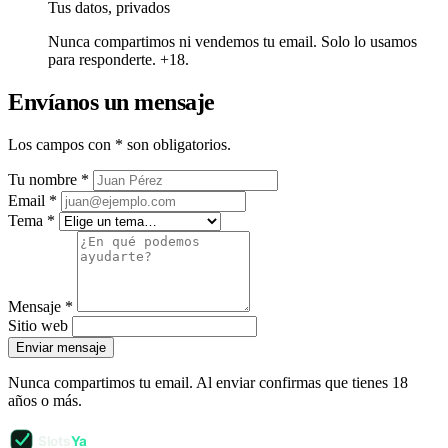
Tus datos, privados
Nunca compartimos ni vendemos tu email. Solo lo usamos
para responderte. +18.
Envíanos un mensaje
Los campos con
*
son obligatorios.
Tu nombre
*
Email
*
Tema
*
Mensaje
*
Sitio web
Enviar mensaje
Nunca compartimos tu email. Al enviar confirmas que tienes 18
años o más.