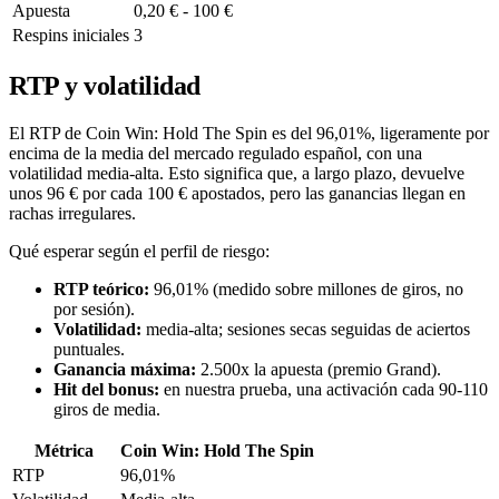
Apuesta
0,20 € - 100 €
Respins iniciales
3
RTP y volatilidad
El RTP de Coin Win: Hold The Spin es del 96,01%, ligeramente por
encima de la media del mercado regulado español, con una
volatilidad media-alta. Esto significa que, a largo plazo, devuelve
unos 96 € por cada 100 € apostados, pero las ganancias llegan en
rachas irregulares.
Qué esperar según el perfil de riesgo:
RTP teórico:
96,01% (medido sobre millones de giros, no
por sesión).
Volatilidad:
media-alta; sesiones secas seguidas de aciertos
puntuales.
Ganancia máxima:
2.500x la apuesta (premio Grand).
Hit del bonus:
en nuestra prueba, una activación cada 90-110
giros de media.
Métrica
Coin Win: Hold The Spin
RTP
96,01%