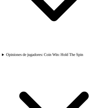
Opiniones de jugadores: Coin Win: Hold The Spin