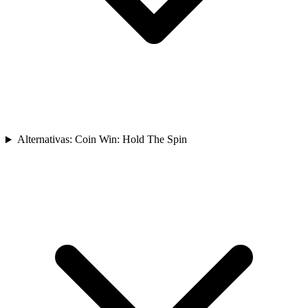
Alternativas: Coin Win: Hold The Spin