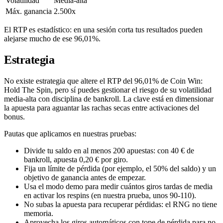
Volatilidad
Media-alta
Máx. ganancia
2.500x
El RTP es estadístico: en una sesión corta tus resultados pueden
alejarse mucho de ese 96,01%.
Estrategia
No existe estrategia que altere el RTP del 96,01% de Coin Win:
Hold The Spin, pero sí puedes gestionar el riesgo de su volatilidad
media-alta con disciplina de bankroll. La clave está en dimensionar
la apuesta para aguantar las rachas secas entre activaciones del
bonus.
Pautas que aplicamos en nuestras pruebas:
Divide tu saldo en al menos 200 apuestas: con 40 € de
bankroll, apuesta 0,20 € por giro.
Fija un límite de pérdida (por ejemplo, el 50% del saldo) y un
objetivo de ganancia antes de empezar.
Usa el modo demo para medir cuántos giros tardas de media
en activar los respins (en nuestra prueba, unos 90-110).
No subas la apuesta para recuperar pérdidas: el RNG no tiene
memoria.
Aprovecha los giros automáticos con tope de pérdida para no