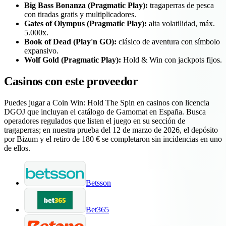
Big Bass Bonanza (Pragmatic Play):
tragaperras de pesca
con tiradas gratis y multiplicadores.
Gates of Olympus (Pragmatic Play):
alta volatilidad, máx.
5.000x.
Book of Dead (Play'n GO):
clásico de aventura con símbolo
expansivo.
Wolf Gold (Pragmatic Play):
Hold & Win con jackpots fijos.
Casinos con este proveedor
Puedes jugar a Coin Win: Hold The Spin en casinos con licencia
DGOJ que incluyan el catálogo de Gamomat en España. Busca
operadores regulados que listen el juego en su sección de
tragaperras; en nuestra prueba del 12 de marzo de 2026, el depósito
por Bizum y el retiro de 180 € se completaron sin incidencias en uno
de ellos.
Betsson
Bet365