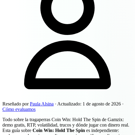
Reseñado por
Paula Alsina
·
Actualizado:
1 de agosto de 2026
·
Cómo evaluamos
Todo sobre la tragaperras Coin Win: Hold The Spin de Gamzix:
demo gratis, RTP, volatilidad, trucos y dónde jugar con dinero real.
Esta guía sobre
Coin Win: Hold The Spin
es independiente: