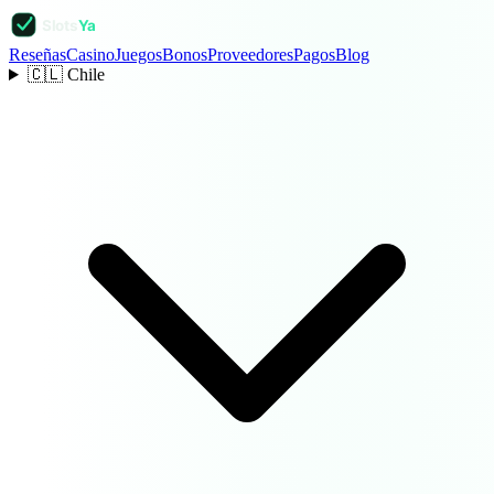
Reseñas
Casino
Juegos
Bonos
Proveedores
Pagos
Blog
🇨🇱
Chile