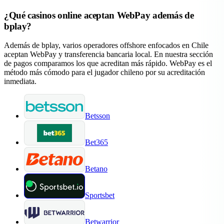
¿Qué casinos online aceptan WebPay además de
bplay?
Además de bplay, varios operadores offshore enfocados en Chile
aceptan WebPay y transferencia bancaria local. En nuestra sección
de pagos comparamos los que acreditan más rápido. WebPay es el
método más cómodo para el jugador chileno por su acreditación
inmediata.
Betsson
Bet365
Betano
Sportsbet
Betwarrior