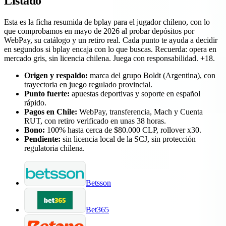
Listado
Esta es la ficha resumida de bplay para el jugador chileno, con lo
que comprobamos en mayo de 2026 al probar depósitos por
WebPay, su catálogo y un retiro real. Cada punto te ayuda a decidir
en segundos si bplay encaja con lo que buscas. Recuerda: opera en
mercado gris, sin licencia chilena. Juega con responsabilidad. +18.
Origen y respaldo:
marca del grupo Boldt (Argentina), con
trayectoria en juego regulado provincial.
Punto fuerte:
apuestas deportivas y soporte en español
rápido.
Pagos en Chile:
WebPay, transferencia, Mach y Cuenta
RUT, con retiro verificado en unas 38 horas.
Bono:
100% hasta cerca de $80.000 CLP, rollover x30.
Pendiente:
sin licencia local de la SCJ, sin protección
regulatoria chilena.
Betsson
Bet365