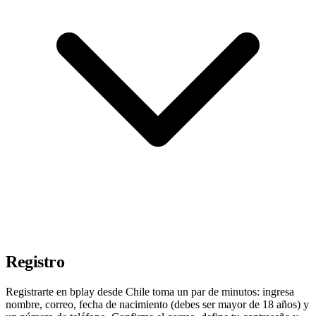
Registro
Registrarte en bplay desde Chile toma un par de minutos: ingresa
nombre, correo, fecha de nacimiento (debes ser mayor de 18 años) y