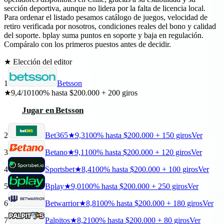
sección deportiva, aunque no lidera por la falta de licencia local.
Para ordenar el listado pesamos catálogo de juegos, velocidad de
retiro verificada por nosotros, condiciones reales del bono y calidad
del soporte. bplay suma puntos en soporte y baja en regulación.
Compáralo con los primeros puestos antes de decidir.
★ Elección del editor
1
Betsson
★
9,4
/10
100% hasta $200.000 + 200 giros
Jugar en Betsson
2
Bet365
★
9,3
100% hasta $200.000 + 150 giros
Ver
3
Betano
★
9,1
100% hasta $200.000 + 120 giros
Ver
4
Sportsbet
★
8,4
100% hasta $200.000 + 100 giros
Ver
5
Bplay
★
9,0
100% hasta $200.000 + 250 giros
Ver
6
Betwarrior
★
8,8
100% hasta $200.000 + 180 giros
Ver
7
Palpitos
★
8,2
100% hasta $200.000 + 80 giros
Ver