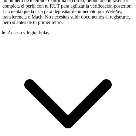
un número de teléfono. Confirma el correo, define tu contraseña y
completa el perfil con tu RUT para agilizar la verificación posterior.
La cuenta queda lista para depositar de inmediato por WebPay,
transferencia o Mach. No necesitas subir documentos al registrarte,
pero sí antes de tu primer retiro.
Acceso y login: bplay