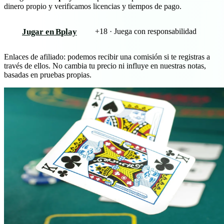
dinero propio y verificamos licencias y tiempos de pago.
Jugar en Bplay
+18 · Juega con responsabilidad
Enlaces de afiliado: podemos recibir una comisión si te registras a
través de ellos. No cambia tu precio ni influye en nuestras notas,
basadas en pruebas propias.