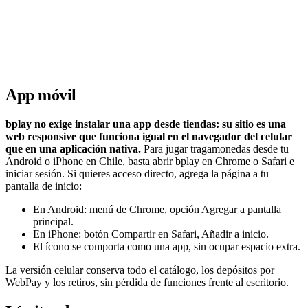
App móvil
bplay no exige instalar una app desde tiendas: su sitio es una
web responsive que funciona igual en el navegador del celular
que en una aplicación nativa.
Para jugar tragamonedas desde tu
Android o iPhone en Chile, basta abrir bplay en Chrome o Safari e
iniciar sesión. Si quieres acceso directo, agrega la página a tu
pantalla de inicio:
En Android: menú de Chrome, opción Agregar a pantalla
principal.
En iPhone: botón Compartir en Safari, Añadir a inicio.
El ícono se comporta como una app, sin ocupar espacio extra.
La versión celular conserva todo el catálogo, los depósitos por
WebPay y los retiros, sin pérdida de funciones frente al escritorio.