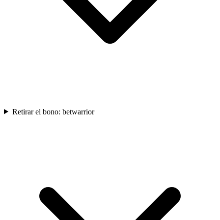
Retirar el bono: betwarrior