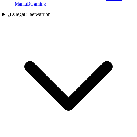
Mania
BGaming
¿Es legal?: betwarrior