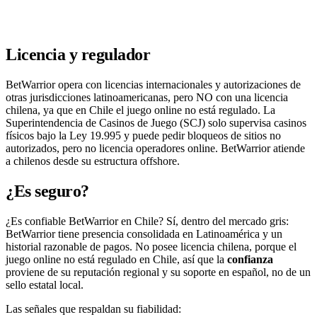
Licencia y regulador
BetWarrior opera con licencias internacionales y autorizaciones de
otras jurisdicciones latinoamericanas, pero NO con una licencia
chilena, ya que en Chile el juego online no está regulado. La
Superintendencia de Casinos de Juego (SCJ) solo supervisa casinos
físicos bajo la Ley 19.995 y puede pedir bloqueos de sitios no
autorizados, pero no licencia operadores online. BetWarrior atiende
a chilenos desde su estructura offshore.
¿Es seguro?
¿Es confiable BetWarrior en Chile? Sí, dentro del mercado gris:
BetWarrior tiene presencia consolidada en Latinoamérica y un
historial razonable de pagos. No posee licencia chilena, porque el
juego online no está regulado en Chile, así que la
confianza
proviene de su reputación regional y su soporte en español, no de un
sello estatal local.
Las señales que respaldan su fiabilidad: