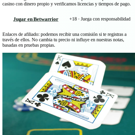
casino con dinero propio y verificamos licencias y tiempos de pago.
Jugar en Betwarrior
+18 · Juega con responsabilidad
Enlaces de afiliado: podemos recibir una comisión si te registras a
través de ellos. No cambia tu precio ni influye en nuestras notas,
basadas en pruebas propias.