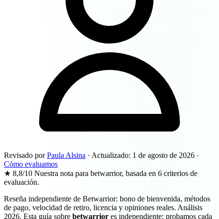
Revisado por
Paula Alsina
·
Actualizado:
1 de agosto de 2026
·
Cómo evaluamos
★
8,8
/10
Nuestra nota para betwarrior, basada en 6 criterios de
evaluación.
Reseña independiente de Betwarrior: bono de bienvenida, métodos
de pago, velocidad de retiro, licencia y opiniones reales. Análisis
2026. Esta guía sobre
betwarrior
es independiente: probamos cada