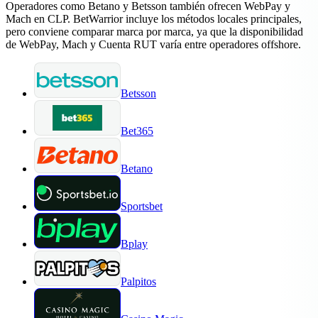
Operadores como Betano y Betsson también ofrecen WebPay y
Mach en CLP. BetWarrior incluye los métodos locales principales,
pero conviene comparar marca por marca, ya que la disponibilidad
de WebPay, Mach y Cuenta RUT varía entre operadores offshore.
Betsson
Bet365
Betano
Sportsbet
Bplay
Palpitos