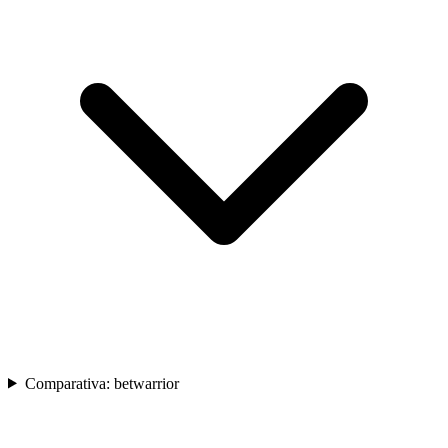
Comparativa: betwarrior