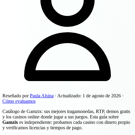
Reseñado por
Paula Alsina
·
Actualizado:
1 de agosto de 2026
·
Cómo evaluamos
Catálogo de Gamzix: sus mejores tragamonedas, RTP, demos gratis
y los casinos online donde jugar a sus juegos. Esta guía sobre
Gamzix
es independiente: probamos cada casino con dinero propio
y verificamos licencias y tiempos de pago.