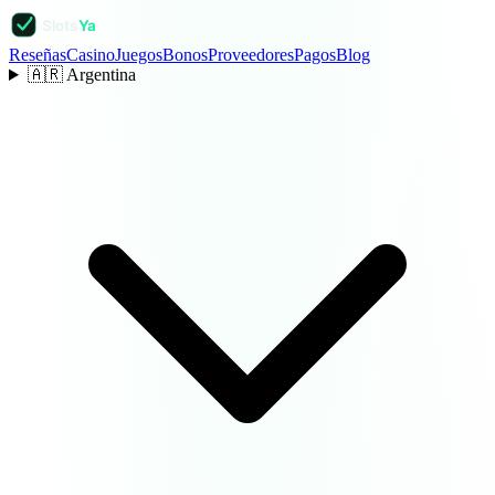
Reseñas
Casino
Juegos
Bonos
Proveedores
Pagos
Blog
🇦🇷
Argentina