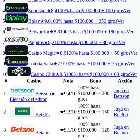
4
Sportsbet
★
8,4
100% hasta $100.000 + 100 giros
Ver
5
Bplay
★
9,0
100% hasta $100.000 + 250 giros
Ver
6
Betwarrior
★
8,8
100% hasta $100.000 + 180 giros
Ver
7
Palpitos
★
8,2
100% hasta $100.000 + 80 giros
Ver
8
Casino Magic
★
8,6
100% hasta $100.000 + 50 giros
Ver
9
Loteria Salta
★
7,9
100% hasta $100.000 + 75 giros
Ver
10
Casino Club
★
8,5
100% hasta $100.000 + 60 giros
Ver
#
Casino
Nota
Bono
Acción
100% hasta
Jugá en
1
$100.000 + 200
Betsson
★
★
9,4/10
Betsson
giros
Elección del editor
100% hasta
Jugá en
2
★
9,3/10
$100.000 + 150
Bet365
Bet365
giros
100% hasta
Jugá en
3
★
9,1/10
$100.000 + 120
Betano
Betano
giros