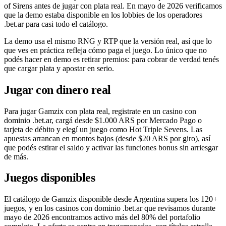
of Sirens antes de jugar con plata real. En mayo de 2026 verificamos
que la demo estaba disponible en los lobbies de los operadores
.bet.ar para casi todo el catálogo.
La demo usa el mismo RNG y RTP que la versión real, así que lo
que ves en práctica refleja cómo paga el juego. Lo único que no
podés hacer en demo es retirar premios: para cobrar de verdad tenés
que cargar plata y apostar en serio.
Jugar con dinero real
Para jugar Gamzix con plata real, registrate en un casino con
dominio .bet.ar, cargá desde $1.000 ARS por Mercado Pago o
tarjeta de débito y elegí un juego como Hot Triple Sevens. Las
apuestas arrancan en montos bajos (desde $20 ARS por giro), así
que podés estirar el saldo y activar las funciones bonus sin arriesgar
de más.
Juegos disponibles
El catálogo de Gamzix disponible desde Argentina supera los 120+
juegos, y en los casinos con dominio .bet.ar que revisamos durante
mayo de 2026 encontramos activo más del 80% del portafolio