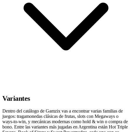
Variantes
Dentro del catálogo de Gamzix vas a encontrar varias familias de
juegos: tragamonedas clásicas de frutas, slots con Megaways o
ways-to-win, y mecánicas modernas como hold & win o compra de
bono. Entre las variantes más jugadas en Argentina están Hot Triple