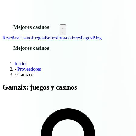
Mejores casinos
Reseñas
Casino
Juegos
Bonos
Proveedores
Pagos
Blog
Mejores casinos
Inicio
›
Proveedores
›
Gamzix
Gamzix: juegos y casinos