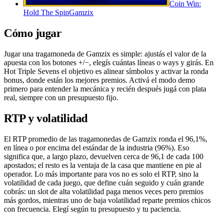
Coin Win:
Hold The Spin
Gamzix
Cómo jugar
Jugar una tragamoneda de Gamzix es simple: ajustás el valor de la
apuesta con los botones +/−, elegís cuántas líneas o ways y girás. En
Hot Triple Sevens el objetivo es alinear símbolos y activar la ronda
bonus, donde están los mejores premios. Activá el modo demo
primero para entender la mecánica y recién después jugá con plata
real, siempre con un presupuesto fijo.
RTP y volatilidad
El RTP promedio de las tragamonedas de Gamzix ronda el 96,1%,
en línea o por encima del estándar de la industria (96%). Eso
significa que, a largo plazo, devuelven cerca de 96,1 de cada 100
apostados; el resto es la ventaja de la casa que mantiene en pie al
operador. Lo más importante para vos no es solo el RTP, sino la
volatilidad de cada juego, que define cuán seguido y cuán grande
cobrás: un slot de alta volatilidad paga menos veces pero premios
más gordos, mientras uno de baja volatilidad reparte premios chicos
con frecuencia. Elegí según tu presupuesto y tu paciencia.