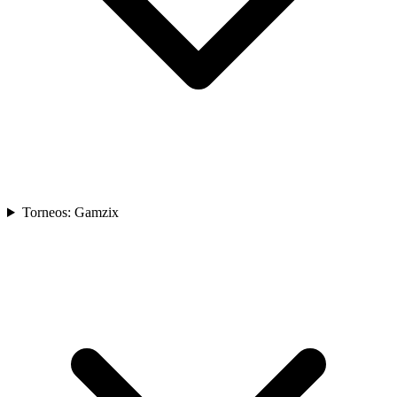
Torneos: Gamzix