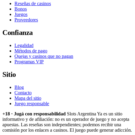
Reseñas de casinos
Bonos
Juegos
Proveedores
Confianza
Legalidad
Métodos de pago
Quejas y casinos que no pagan
Programas VIP
Sitio
Blog
Contacto
Mapa del sitio
Juego responsable
+18 · Jugá con responsabilidad
Slots Argentina Ya es un sitio
informativo y de afiliación: no es un operador de juego y no acepta
apuestas. Las reseñas son independientes; podemos recibir una
comisión por los enlaces a casinos. El juego puede generar adicción.