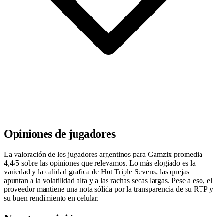
Opiniones de jugadores
La valoración de los jugadores argentinos para Gamzix promedia
4,4/5 sobre las opiniones que relevamos. Lo más elogiado es la
variedad y la calidad gráfica de Hot Triple Sevens; las quejas
apuntan a la volatilidad alta y a las rachas secas largas. Pese a eso, el
proveedor mantiene una nota sólida por la transparencia de su RTP y
su buen rendimiento en celular.