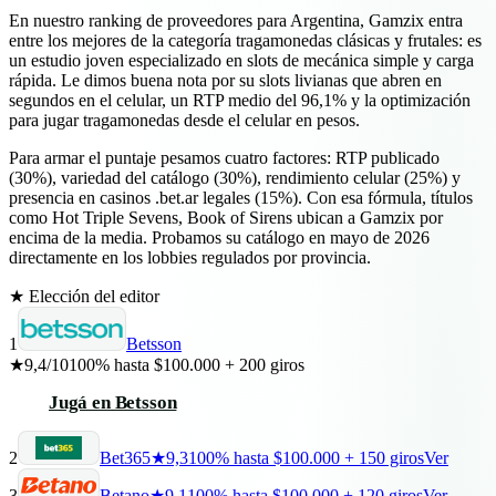
En nuestro ranking de proveedores para Argentina, Gamzix entra
entre los mejores de la categoría tragamonedas clásicas y frutales: es
un estudio joven especializado en slots de mecánica simple y carga
rápida. Le dimos buena nota por su slots livianas que abren en
segundos en el celular, un RTP medio del 96,1% y la optimización
para jugar tragamonedas desde el celular en pesos.
Para armar el puntaje pesamos cuatro factores: RTP publicado
(30%), variedad del catálogo (30%), rendimiento celular (25%) y
presencia en casinos .bet.ar legales (15%). Con esa fórmula, títulos
como Hot Triple Sevens, Book of Sirens ubican a Gamzix por
encima de la media. Probamos su catálogo en mayo de 2026
directamente en los lobbies regulados por provincia.
★ Elección del editor
1
Betsson
★
9,4
/10
100% hasta $100.000 + 200 giros
Jugá en Betsson
2
Bet365
★
9,3
100% hasta $100.000 + 150 giros
Ver
3
Betano
★
9,1
100% hasta $100.000 + 120 giros
Ver