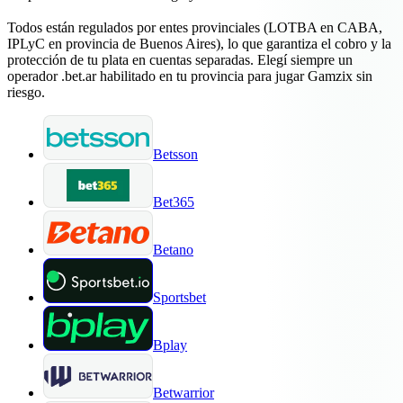
Todos están regulados por entes provinciales (LOTBA en CABA,
IPLyC en provincia de Buenos Aires), lo que garantiza el cobro y la
protección de tu plata en cuentas separadas. Elegí siempre un
operador .bet.ar habilitado en tu provincia para jugar Gamzix sin
riesgo.
Betsson
Bet365
Betano
Sportsbet
Bplay
Betwarrior