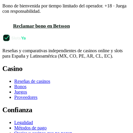
Bono de bienvenida por tiempo limitado del operador. +18 · Juega
con responsabilidad.
Reclamar bono en Betsson
Reseñas y comparativas independientes de casinos online y slots
para España y Latinoamérica (MX, CO, PE, AR, CL, EC).
Casino
Reseñas de casinos
Bonos
Juegos
Proveedores
Confianza
Legalidad
Métodos de pago