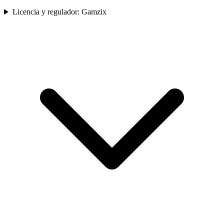
Licencia y regulador: Gamzix