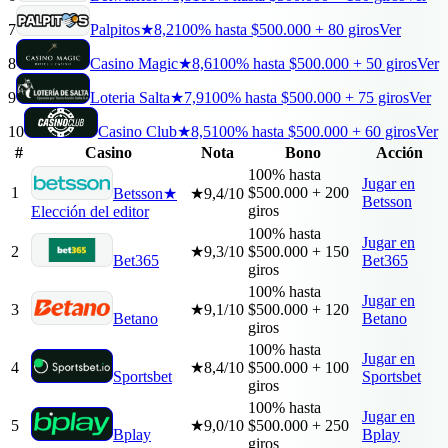
7
Palpitos
★
8,2
100% hasta $500.000 + 80 giros
Ver
8
Casino Magic
★
8,6
100% hasta $500.000 + 50 giros
Ver
9
Loteria Salta
★
7,9
100% hasta $500.000 + 75 giros
Ver
10
Casino Club
★
8,5
100% hasta $500.000 + 60 giros
Ver
#
Casino
Nota
Bono
Acción
100% hasta
Jugar en
1
$500.000 + 200
Betsson
★
★
9,4/10
Betsson
giros
Elección del editor
100% hasta
Jugar en
2
★
9,3/10
$500.000 + 150
Bet365
Bet365
giros
100% hasta
Jugar en
3
★
9,1/10
$500.000 + 120
Betano
Betano
giros
100% hasta
Jugar en
4
★
8,4/10
$500.000 + 100
Sportsbet
Sportsbet
giros
100% hasta
Jugar en
5
★
9,0/10
$500.000 + 250
Bplay
Bplay
giros