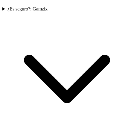
¿Es seguro?: Gamzix