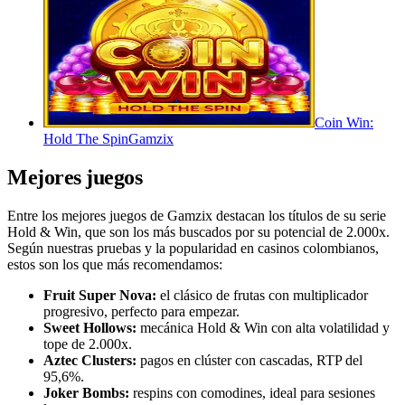
Coin Win:
Hold The Spin
Gamzix
Mejores juegos
Entre los mejores juegos de Gamzix destacan los títulos de su serie
Hold & Win, que son los más buscados por su potencial de 2.000x.
Según nuestras pruebas y la popularidad en casinos colombianos,
estos son los que más recomendamos:
Fruit Super Nova:
el clásico de frutas con multiplicador
progresivo, perfecto para empezar.
Sweet Hollows:
mecánica Hold & Win con alta volatilidad y
tope de 2.000x.
Aztec Clusters:
pagos en clúster con cascadas, RTP del
95,6%.
Joker Bombs:
respins con comodines, ideal para sesiones