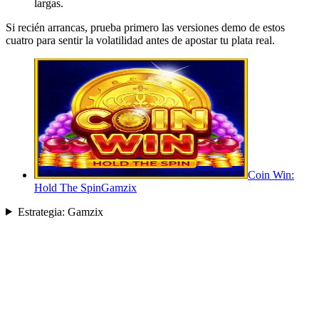
largas.
Si recién arrancas, prueba primero las versiones demo de estos
cuatro para sentir la volatilidad antes de apostar tu plata real.
Coin Win:
Hold The Spin
Gamzix
Estrategia: Gamzix