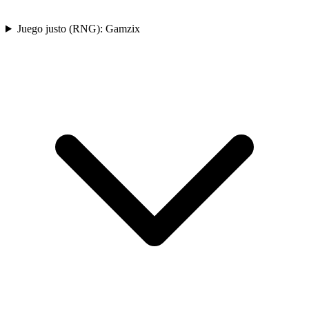
Juego justo (RNG): Gamzix