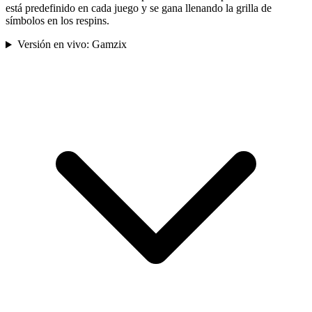
está predefinido en cada juego y se gana llenando la grilla de
símbolos en los respins.
Versión en vivo: Gamzix