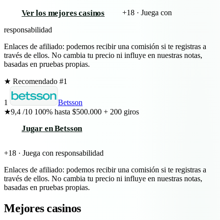
Ver los mejores casinos
+18 · Juega con
responsabilidad
Enlaces de afiliado: podemos recibir una comisión si te registras a
través de ellos. No cambia tu precio ni influye en nuestras notas,
basadas en pruebas propias.
★ Recomendado #1
1
Betsson
★
9,4
/10
100% hasta $500.000 + 200 giros
Jugar en Betsson
+18 · Juega con responsabilidad
Enlaces de afiliado: podemos recibir una comisión si te registras a
través de ellos. No cambia tu precio ni influye en nuestras notas,
basadas en pruebas propias.
Mejores casinos