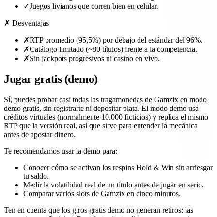
✓
Juegos livianos que corren bien en celular.
✗
Desventajas
✗
RTP promedio (95,5%) por debajo del estándar del 96%.
✗
Catálogo limitado (~80 títulos) frente a la competencia.
✗
Sin jackpots progresivos ni casino en vivo.
Jugar gratis (demo)
Sí, puedes probar casi todas las tragamonedas de Gamzix en modo
demo gratis, sin registrarte ni depositar plata. El modo demo usa
créditos virtuales (normalmente 10.000 ficticios) y replica el mismo
RTP que la versión real, así que sirve para entender la mecánica
antes de apostar dinero.
Te recomendamos usar la demo para:
Conocer cómo se activan los respins Hold & Win sin arriesgar
tu saldo.
Medir la volatilidad real de un título antes de jugar en serio.
Comparar varios slots de Gamzix en cinco minutos.
Ten en cuenta que los giros gratis demo no generan retiros: las