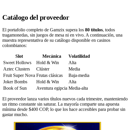
Catálogo del proveedor
El portafolio completo de Gamzix supera los
80 títulos
, todos
tragamonedas, sin juegos de mesa ni en vivo. A continuación, una
muestra representativa de su catálogo disponible en casinos
colombianos:
Slot
Mecánica
Volatilidad
Sweet Hollows
Hold & Win
Alta
Aztec Clusters
Clúster
Media
Fruit Super Nova
Frutas clásicas
Baja-media
Joker Bombs
Hold & Win
Alta
Book of Sun
Aventura egipcia
Media-alta
El proveedor lanza varios títulos nuevos cada trimestre, manteniendo
un ritmo constante sin saturar. La mayoría comparte una apuesta
mínima desde $400 COP, lo que los hace accesibles para probar sin
gastar mucho.