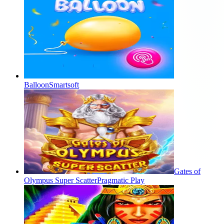
Balloon
Smartsoft
Gates of
Olympus Super Scatter
Pragmatic Play