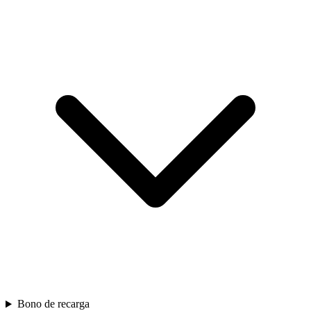
Bono de recarga