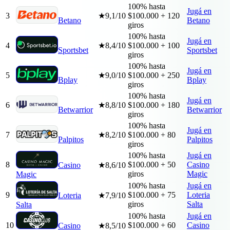
100% hasta
Jugá en
3
★
9,1/10
$100.000 + 120
Betano
Betano
giros
100% hasta
Jugá en
4
★
8,4/10
$100.000 + 100
Sportsbet
Sportsbet
giros
100% hasta
Jugá en
5
★
9,0/10
$100.000 + 250
Bplay
Bplay
giros
100% hasta
Jugá en
6
★
8,8/10
$100.000 + 180
Betwarrior
Betwarrior
giros
100% hasta
Jugá en
7
★
8,2/10
$100.000 + 80
Palpitos
Palpitos
giros
100% hasta
Jugá en
8
$100.000 + 50
Casino
Casino
★
8,6/10
giros
Magic
Magic
100% hasta
Jugá en
9
$100.000 + 75
Loteria
Loteria
★
7,9/10
giros
Salta
Salta
100% hasta
Jugá en
10
$100.000 + 60
Casino
Casino
★
8,5/10