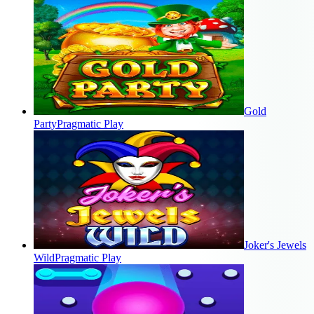
Gold
Party
Pragmatic Play
Joker's Jewels
Wild
Pragmatic Play