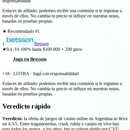
responsabilidad
Enlaces de afiliado: podemos recibir una comisión si te registras a
través de ellos. No cambia tu precio ni influye en nuestras notas,
basadas en pruebas propias.
★ Recomendado #1
1
Betsson
★
9,4
/10
100% hasta $100.000 + 200 giros
Jugá en Betsson
+18 · LOTBA · Jugá con responsabilidad
Enlaces de afiliado: podemos recibir una comisión si te registras a
través de ellos. No cambia tu precio ni influye en nuestras notas,
basadas en pruebas propias.
Veredicto rápido
Veredicto:
la oferta de juegos de casino online en Argentina se lleva
un 4,5/5. Entre tragamonedas, crash, ruleta y casino en vivo hay
para todos los gustos, y los sitios .bet.ar cobran rápido por CVU.