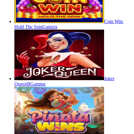
Coin Win:
Hold The Spin
Gamzix
Joker
Queen
BGaming