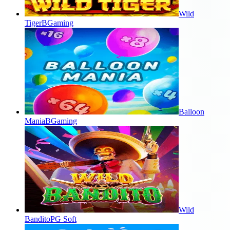
Wild
Tiger
BGaming
Balloon
Mania
BGaming
Wild
Bandito
PG Soft