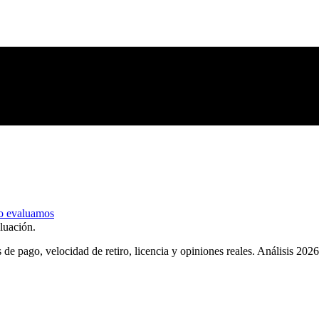
 evaluamos
luación.
 pago, velocidad de retiro, licencia y opiniones reales. Análisis 2026