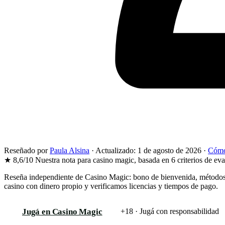
Reseñado por
Paula Alsina
·
Actualizado:
1 de agosto de 2026
·
Cómo
★
8,6
/10
Nuestra nota para casino magic, basada en 6 criterios de eva
Reseña independiente de Casino Magic: bono de bienvenida, métodos de
casino con dinero propio y verificamos licencias y tiempos de pago.
Jugá en Casino Magic
+18 · Jugá con responsabilidad