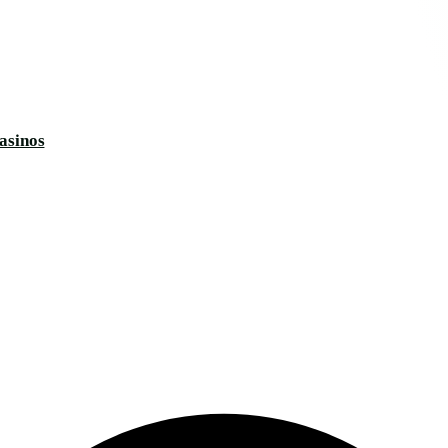
asinos