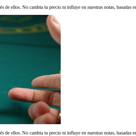
vés de ellos. No cambia tu precio ni influye en nuestras notas, basadas e
vés de ellos. No cambia tu precio ni influye en nuestras notas, basadas e