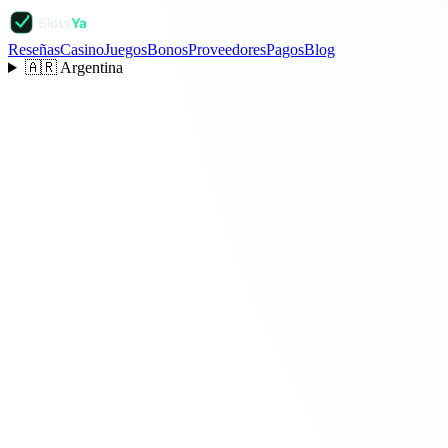
Reseñas
Casino
Juegos
Bonos
Proveedores
Pagos
Blog
🇦🇷
Argentina