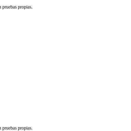
n pruebas propias.
n pruebas propias.