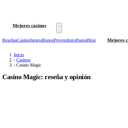
Mejores casinos
Mejores c
Reseñas
Casino
Juegos
Bonos
Proveedores
Pagos
Blog
Inicio
›
Casinos
›
Casino Magic
Casino Magic: reseña y opinión