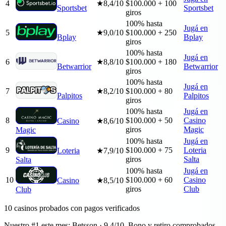
4
★
8,4/10
$100.000 + 100
Sportsbet
Sportsbet
giros
100% hasta
Jugá en
5
★
9,0/10
$100.000 + 250
Bplay
Bplay
giros
100% hasta
Jugá en
6
★
8,8/10
$100.000 + 180
Betwarrior
Betwarrior
giros
100% hasta
Jugá en
7
★
8,2/10
$100.000 + 80
Palpitos
Palpitos
giros
100% hasta
Jugá en
8
$100.000 + 50
Casino
Casino
★
8,6/10
giros
Magic
Magic
100% hasta
Jugá en
9
$100.000 + 75
Loteria
Loteria
★
7,9/10
giros
Salta
Salta
100% hasta
Jugá en
10
$100.000 + 60
Casino
Casino
★
8,5/10
giros
Club
Club
10 casinos probados con pagos verificados
Nuestro #1 este mes: Betsson · 9,4/10. Bono y retiro comprobados