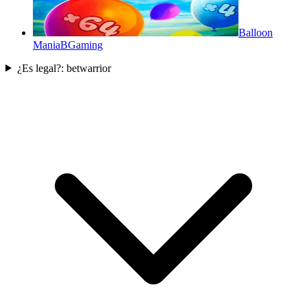
Balloon
Mania
BGaming
¿Es legal?: betwarrior