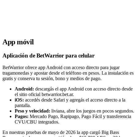
App móvil
Aplicación de BetWarrior para celular
BetWarrior ofrece app Android con acceso directo para jugar
tragamonedas y apostar desde el teléfono en pesos. La instalación es
gratis y conserva tu sesión, bono y medios de pago.
Android:
descargás el app Android con acceso directo desde
el sitio oficial betwarrior.bet.ar.
iOS:
accedés desde Safari y agregás el acceso directo a la
pantalla.
Peso y velocidad:
liviana, abre los juegos en pocos segundos.
Pagos:
Mercado Pago, Rapipago, Pago Fácil y transferencia
CVU/CBU integrados.
En nuestras pruebas de mayo de 2026 la app cargó Big Bass