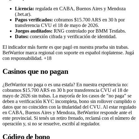
Licencia:
regulada en CABA, Buenos Aires y Mendoza
(.bet.ar).
Pagos verificados:
cobramos $15.700 ARS en 30 h por
transferencia CVU el 18 de mayo de 2026.
Juegos auditados:
RNG controlado por BMM Testlabs.
Datos:
conexión cifrada y verificación de identidad.
El indicador más fuerte es que pagó en nuestra prueba sin trabas.
BetWarrior marca regional con soporte en español rioplatense. Jugá
con responsabilidad. +18
Casinos que no pagan
¿BetWarrior no paga o es una estafa? En nuestra experiencia no:
cobramos $15.700 ARS en 30 h por transferencia CVU el 18 de
mayo de 2026 sin trabas. La mayoría de los casos de "no paga" se
deben a verificación KYC incompleta, bono sin rollover cumplido o
datos que no coinciden con la titularidad del CVU. Al estar regulado
en CABA, Buenos Aires y Mendoza, BetWarrior responde ante el
ente provincial. Si tenés un retiro frenado, reclamá con el número de
operación y, si no se resuelve, escribí al regulador.
Código de bono