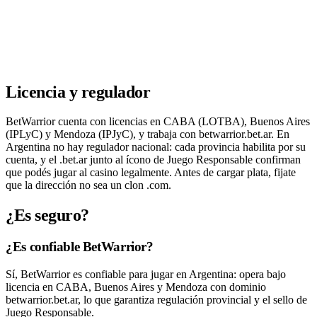
Licencia y regulador
BetWarrior cuenta con licencias en CABA (LOTBA), Buenos Aires
(IPLyC) y Mendoza (IPJyC), y trabaja con betwarrior.bet.ar. En
Argentina no hay regulador nacional: cada provincia habilita por su
cuenta, y el .bet.ar junto al ícono de Juego Responsable confirman
que podés jugar al casino legalmente. Antes de cargar plata, fijate
que la dirección no sea un clon .com.
¿Es seguro?
¿Es confiable BetWarrior?
Sí, BetWarrior es confiable para jugar en Argentina: opera bajo
licencia en CABA, Buenos Aires y Mendoza con dominio
betwarrior.bet.ar, lo que garantiza regulación provincial y el sello de
Juego Responsable.