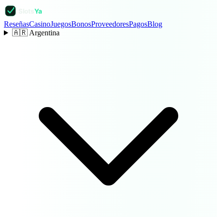
Reseñas
Casino
Juegos
Bonos
Proveedores
Pagos
Blog
🇦🇷
Argentina