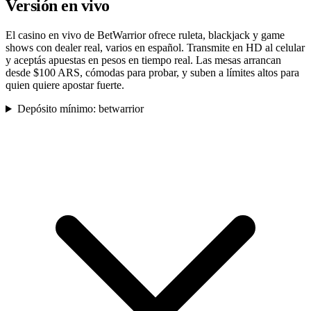
Versión en vivo
El casino en vivo de BetWarrior ofrece ruleta, blackjack y game
shows con dealer real, varios en español. Transmite en HD al celular
y aceptás apuestas en pesos en tiempo real. Las mesas arrancan
desde $100 ARS, cómodas para probar, y suben a límites altos para
quien quiere apostar fuerte.
Depósito mínimo: betwarrior