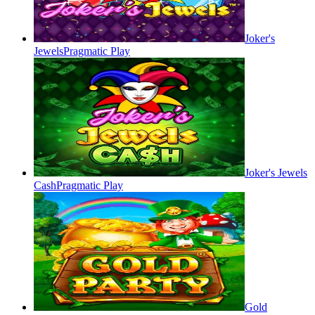
Joker's
Jewels
Pragmatic Play
Joker's Jewels
Cash
Pragmatic Play
Gold