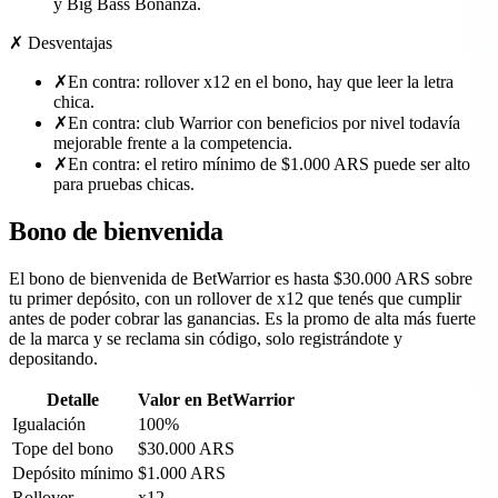
y Big Bass Bonanza.
✗
Desventajas
✗
En contra: rollover x12 en el bono, hay que leer la letra
chica.
✗
En contra: club Warrior con beneficios por nivel todavía
mejorable frente a la competencia.
✗
En contra: el retiro mínimo de $1.000 ARS puede ser alto
para pruebas chicas.
Bono de bienvenida
El bono de bienvenida de BetWarrior es hasta $30.000 ARS sobre
tu primer depósito, con un rollover de x12 que tenés que cumplir
antes de poder cobrar las ganancias. Es la promo de alta más fuerte
de la marca y se reclama sin código, solo registrándote y
depositando.
Detalle
Valor en BetWarrior
Igualación
100%
Tope del bono
$30.000 ARS
Depósito mínimo
$1.000 ARS
Rollover
x12