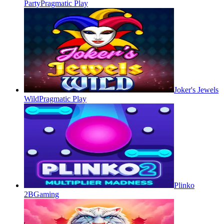
Party
Pragmatic Play
Joker's Jewels
Wild
Pragmatic Play
Plinko
2
BGaming