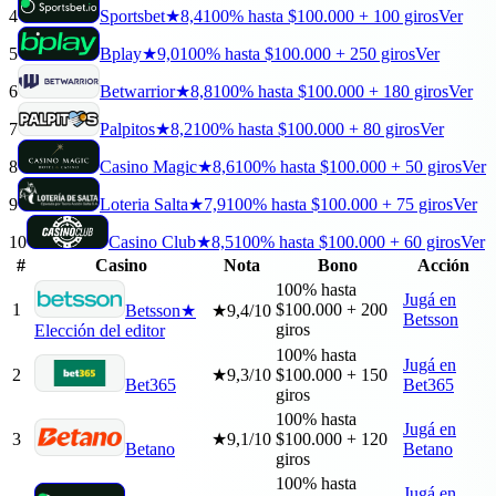
4
Sportsbet
★
8,4
100% hasta $100.000 + 100 giros
Ver
5
Bplay
★
9,0
100% hasta $100.000 + 250 giros
Ver
6
Betwarrior
★
8,8
100% hasta $100.000 + 180 giros
Ver
7
Palpitos
★
8,2
100% hasta $100.000 + 80 giros
Ver
8
Casino Magic
★
8,6
100% hasta $100.000 + 50 giros
Ver
9
Loteria Salta
★
7,9
100% hasta $100.000 + 75 giros
Ver
10
Casino Club
★
8,5
100% hasta $100.000 + 60 giros
Ver
#
Casino
Nota
Bono
Acción
100% hasta
Jugá en
1
$100.000 + 200
Betsson
★
★
9,4/10
Betsson
giros
Elección del editor
100% hasta
Jugá en
2
★
9,3/10
$100.000 + 150
Bet365
Bet365
giros
100% hasta
Jugá en
3
★
9,1/10
$100.000 + 120
Betano
Betano
giros
100% hasta
Jugá en