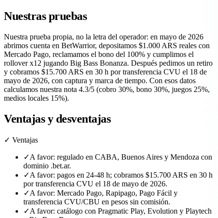
Nuestras pruebas
Nuestra prueba propia, no la letra del operador: en mayo de 2026
abrimos cuenta en BetWarrior, depositamos $1.000 ARS reales con
Mercado Pago, reclamamos el bono del 100% y cumplimos el
rollover x12 jugando Big Bass Bonanza. Después pedimos un retiro
y cobramos $15.700 ARS en 30 h por transferencia CVU el 18 de
mayo de 2026, con captura y marca de tiempo. Con esos datos
calculamos nuestra nota 4.3/5 (cobro 30%, bono 30%, juegos 25%,
medios locales 15%).
Ventajas y desventajas
✓
Ventajas
✓
A favor: regulado en CABA, Buenos Aires y Mendoza con
dominio .bet.ar.
✓
A favor: pagos en 24-48 h; cobramos $15.700 ARS en 30 h
por transferencia CVU el 18 de mayo de 2026.
✓
A favor: Mercado Pago, Rapipago, Pago Fácil y
transferencia CVU/CBU en pesos sin comisión.
✓
A favor: catálogo con Pragmatic Play, Evolution y Playtech