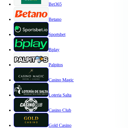
Bet365
Betano
Sportsbet
Bplay
Palpitos
Casino Magic
Loteria Salta
Casino Club
Gold Casino