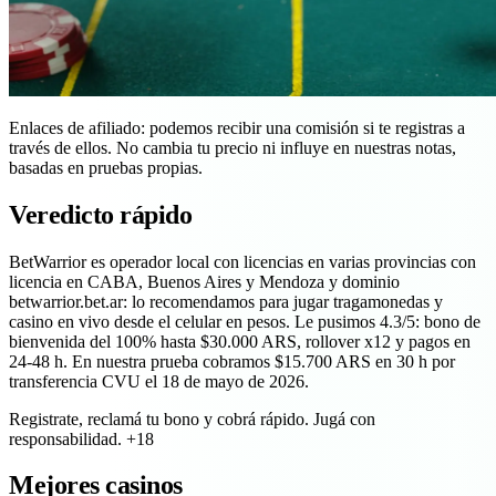
Enlaces de afiliado: podemos recibir una comisión si te registras a
través de ellos. No cambia tu precio ni influye en nuestras notas,
basadas en pruebas propias.
Veredicto rápido
BetWarrior es operador local con licencias en varias provincias con
licencia en CABA, Buenos Aires y Mendoza y dominio
betwarrior.bet.ar: lo recomendamos para jugar tragamonedas y
casino en vivo desde el celular en pesos. Le pusimos 4.3/5: bono de
bienvenida del 100% hasta $30.000 ARS, rollover x12 y pagos en
24-48 h. En nuestra prueba cobramos $15.700 ARS en 30 h por
transferencia CVU el 18 de mayo de 2026.
Registrate, reclamá tu bono y cobrá rápido. Jugá con
responsabilidad. +18
Mejores casinos