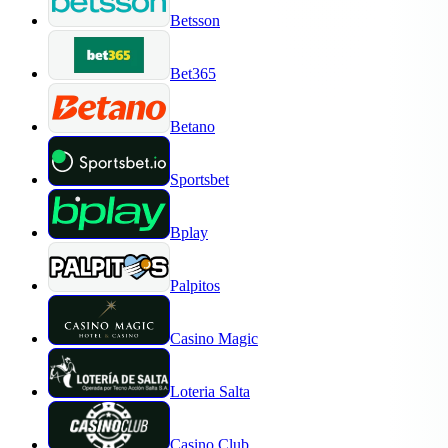
Betsson
Bet365
Betano
Sportsbet
Bplay
Palpitos
Casino Magic
Loteria Salta
Casino Club