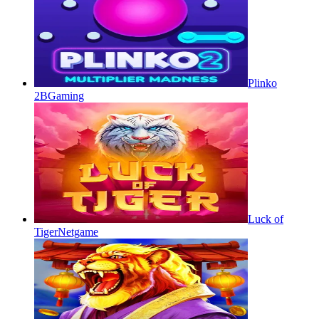
Plinko
2
BGaming
Luck of
Tiger
Netgame