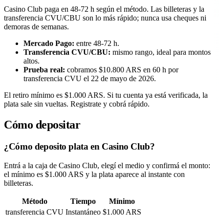
Casino Club paga en 48-72 h según el método. Las billeteras y la
transferencia CVU/CBU son lo más rápido; nunca usa cheques ni
demoras de semanas.
Mercado Pago:
entre 48-72 h.
Transferencia CVU/CBU:
mismo rango, ideal para montos
altos.
Prueba real:
cobramos $10.800 ARS en 60 h por
transferencia CVU el 22 de mayo de 2026.
El retiro mínimo es $1.000 ARS. Si tu cuenta ya está verificada, la
plata sale sin vueltas. Registrate y cobrá rápido.
Cómo depositar
¿Cómo deposito plata en Casino Club?
Entrá a la caja de Casino Club, elegí el medio y confirmá el monto:
el mínimo es $1.000 ARS y la plata aparece al instante con
billeteras.
Método
Tiempo
Mínimo
transferencia CVU
Instantáneo
$1.000 ARS