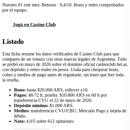
Nuestro #1 este mes: Betsson · 9,4/10. Bono y retiro comprobados
por el equipo.
Jugá en Casino Club
Listado
Esta ficha resume los datos verificados de Casino Club para que
compares de un vistazo con otras marcas legales de Argentina. Todo
se probó en mayo de 2026 sobre el dominio oficial casinoclub.bet.ar,
con depósito y retiro reales en pesos. Usala para chequear bono,
cobro y medios de pago antes de registrarte, sin tener que leer toda
la reseña.
Bono:
hasta $20.000 ARS, rollover x10.
Pagos:
48-72 h; prueba: $10.800 ARS en 60 h por
transferencia CVU el 22 de mayo de 2026.
Depósito mínimo:
$1.000 ARS.
Medios:
transferencia CVU/CBU, Mercado Pago y tarjeta de
débito.
Nota:
4.0/5 sobre 612 opiniones.