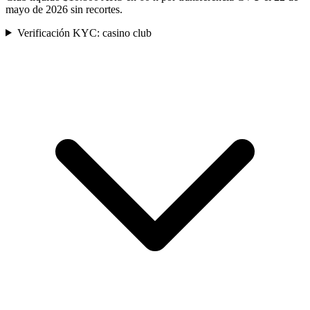
mayo de 2026 sin recortes.
Verificación KYC: casino club