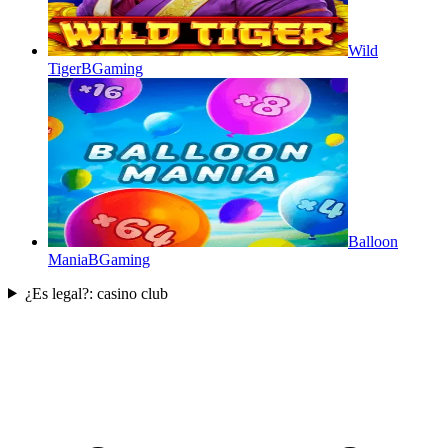
Wild
Tiger
BGaming
Balloon
Mania
BGaming
¿Es legal?: casino club