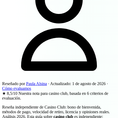
Reseñado por
Paula Alsina
·
Actualizado:
1 de agosto de 2026
·
Cómo evaluamos
★
8,5
/10
Nuestra nota para casino club, basada en 6 criterios de
evaluación.
Reseña independiente de Casino Club: bono de bienvenida,
métodos de pago, velocidad de retiro, licencia y opiniones reales.
Análisis 2026. Esta guía sobre
casino club
es independiente: