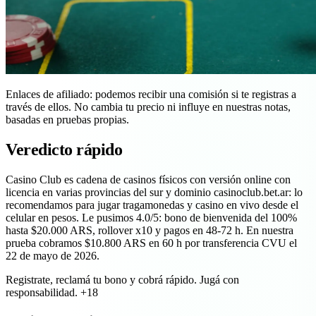
Enlaces de afiliado: podemos recibir una comisión si te registras a
través de ellos. No cambia tu precio ni influye en nuestras notas,
basadas en pruebas propias.
Veredicto rápido
Casino Club es cadena de casinos físicos con versión online con
licencia en varias provincias del sur y dominio casinoclub.bet.ar: lo
recomendamos para jugar tragamonedas y casino en vivo desde el
celular en pesos. Le pusimos 4.0/5: bono de bienvenida del 100%
hasta $20.000 ARS, rollover x10 y pagos en 48-72 h. En nuestra
prueba cobramos $10.800 ARS en 60 h por transferencia CVU el
22 de mayo de 2026.
Registrate, reclamá tu bono y cobrá rápido. Jugá con
responsabilidad. +18