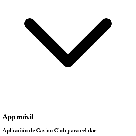
App móvil
Aplicación de Casino Club para celular