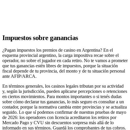
Impuestos sobre ganancias
¿Pagan impuestos los premios de casino en Argentina? En el
esquema provincial argentino, la carga impositiva recae sobre el
operador, no sobre el jugador en cada retiro. No te vamos a prometer
que tus ganancias estén libres de impuestos, porque la situación
fiscal depende de tu provincia, del monto y de tu situación personal
ante AFIP/ARCA.
En términos generales, los casinos legales tributan por su actividad
y, según la jurisdicción, pueden aplicarse percepciones o retenciones
en ciertos movimientos. Para montos importantes o si tenés dudas
sobre cómo declarar tus ganancias, lo más seguro es consultar a un
contador, porque la normativa cambia entre provincias y se actualiza
seguido. Lo que sí podemos confirmar de nuestras pruebas de mayo
de 2026: los operadores con licencia acreditaron los retiros por
Mercado Pago y CVU sin descuentos sorpresa más allá de lo
informado en sus términos. Guardá los comprobantes de tus cobros.