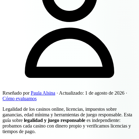
Reseñado por
Paula Alsina
·
Actualizado:
1 de agosto de 2026
·
Cómo evaluamos
Legalidad de los casinos online, licencias, impuestos sobre
ganancias, edad mínima y herramientas de juego responsable. Esta
guía sobre
legalidad y juego responsable
es independiente:
probamos cada casino con dinero propio y verificamos licencias y
tiempos de pago.