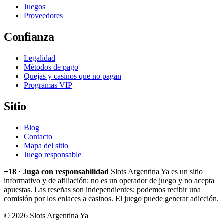
Juegos
Proveedores
Confianza
Legalidad
Métodos de pago
Quejas y casinos que no pagan
Programas VIP
Sitio
Blog
Contacto
Mapa del sitio
Juego responsable
+18 · Jugá con responsabilidad
Slots Argentina Ya es un sitio
informativo y de afiliación: no es un operador de juego y no acepta
apuestas. Las reseñas son independientes; podemos recibir una
comisión por los enlaces a casinos. El juego puede generar adicción.
© 2026 Slots Argentina Ya