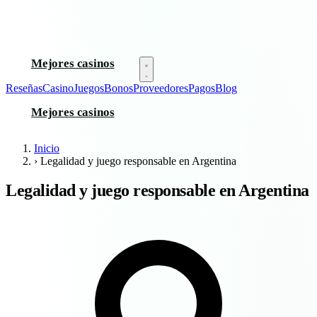
Mejores casinos
Reseñas
Casino
Juegos
Bonos
Proveedores
Pagos
Blog
Mejores casinos
Inicio
›
Legalidad y juego responsable en Argentina
Legalidad y juego responsable en Argentina