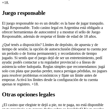
+18.
Juego responsable
El juego responsable no es un detalle: es la base de jugar tranquilo.
Jugá Responsable. Todo casino legal en Argentina está obligado a
ofrecer herramientas de autocontrol y a mostrar el sello de Juego
Responsable, además de respetar el límite de edad de 18 años.
¿Qué tenés a disposición? Límites de depósito, de apuesta y de
tiempo de sesión; la opción de autoexclusión (bloquear tu cuenta por
un período o de forma permanente); y recordatorios de tiempo
jugado. Si sentís que el juego dejó de ser un entretenimiento, pedí
ayuda: podés contactar a tu regulador provincial o a líneas de
asistencia sobre ludopatía. Reglas simples que recomendamos: jugá
solo con plata que puedas perder, nunca persigas pérdidas, no jugues
para resolver problemas económicos y fijate un límite antes de
empezar. Activá los límites desde la configuración de tu cuenta
apenas te registres. +18.
Otras opciones legales
¿El casino que elegiste te dejó a pie, no te paga, no está disponible