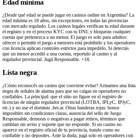
Edad mínima
¿Desde qué edad se puede jugar en casinos online en Argentina? La
edad mínima es 18 años, sin excepciones, en todas las provincias
con mercado regulado. Los casinos legales verifican tu edad durante
el registro y en el proceso KYC con tu DNI, y bloquean cualquier
cuenta que pertenezca a un menor. El juego es solo para adultos:
ofrecer o permitir el juego a menores está prohibido y los operadores
con licencia aplican controles estrictos para impedirlo. Si detectás
que un menor accedió a una cuenta, reportalo al casino y al
regulador provincial. Jugá Responsable. +18.
Lista negra
¿Cómo reconocés un casino que conviene evitar? Armamos una lista
negra de señales de alarma para que no caigas en operadores no
confiables. La principal: que el sitio no figure en el registro de
licencias de ningún regulador provincial (LOTBA, IPLyC, IPJyC,
etc.) y no use el dominio .bet.ar. Otras banderas rojas: bonos
imposibles sin condiciones claras, ausencia del sello de Juego
Responsable, demoras o negativas a pagar retiros, términos que
cambian sin aviso y soporte que no responde. Si un casino no
aparece en el registro oficial de tu provincia, tratalo como no
confiable y no deposites. Ante la duda, jugá solo en operadores con