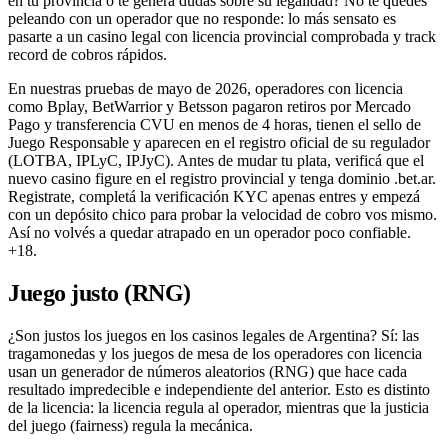
en tu provincia o te genera dudas sobre su legalidad? No te quedes
peleando con un operador que no responde: lo más sensato es
pasarte a un casino legal con licencia provincial comprobada y track
record de cobros rápidos.
En nuestras pruebas de mayo de 2026, operadores con licencia
como Bplay, BetWarrior y Betsson pagaron retiros por Mercado
Pago y transferencia CVU en menos de 4 horas, tienen el sello de
Juego Responsable y aparecen en el registro oficial de su regulador
(LOTBA, IPLyC, IPJyC). Antes de mudar tu plata, verificá que el
nuevo casino figure en el registro provincial y tenga dominio .bet.ar.
Registrate, completá la verificación KYC apenas entres y empezá
con un depósito chico para probar la velocidad de cobro vos mismo.
Así no volvés a quedar atrapado en un operador poco confiable.
+18.
Juego justo (RNG)
¿Son justos los juegos en los casinos legales de Argentina? Sí: las
tragamonedas y los juegos de mesa de los operadores con licencia
usan un generador de números aleatorios (RNG) que hace cada
resultado impredecible e independiente del anterior. Esto es distinto
de la licencia: la licencia regula al operador, mientras que la justicia
del juego (fairness) regula la mecánica.