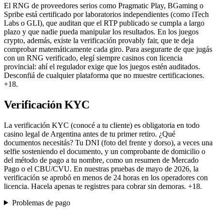
El RNG de proveedores serios como Pragmatic Play, BGaming o
Spribe está certificado por laboratorios independientes (como iTech
Labs o GLI), que auditan que el RTP publicado se cumpla a largo
plazo y que nadie pueda manipular los resultados. En los juegos
crypto, además, existe la verificación provably fair, que te deja
comprobar matemáticamente cada giro. Para asegurarte de que jugás
con un RNG verificado, elegí siempre casinos con licencia
provincial: ahí el regulador exige que los juegos estén auditados.
Desconfiá de cualquier plataforma que no muestre certificaciones.
+18.
Verificación KYC
La verificación KYC (conocé a tu cliente) es obligatoria en todo
casino legal de Argentina antes de tu primer retiro. ¿Qué
documentos necesitás? Tu DNI (foto del frente y dorso), a veces una
selfie sosteniendo el documento, y un comprobante de domicilio o
del método de pago a tu nombre, como un resumen de Mercado
Pago o el CBU/CVU. En nuestras pruebas de mayo de 2026, la
verificación se aprobó en menos de 24 horas en los operadores con
licencia. Hacela apenas te registres para cobrar sin demoras. +18.
Problemas de pago