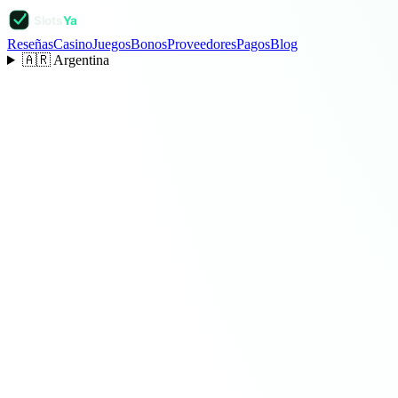
Reseñas
Casino
Juegos
Bonos
Proveedores
Pagos
Blog
🇦🇷
Argentina