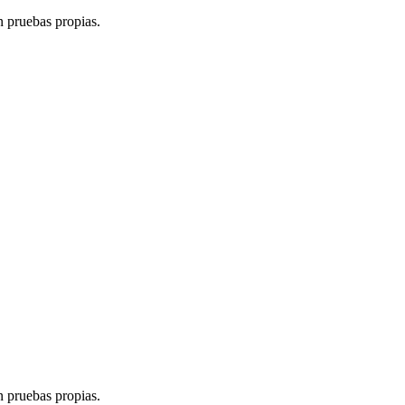
n pruebas propias.
n pruebas propias.