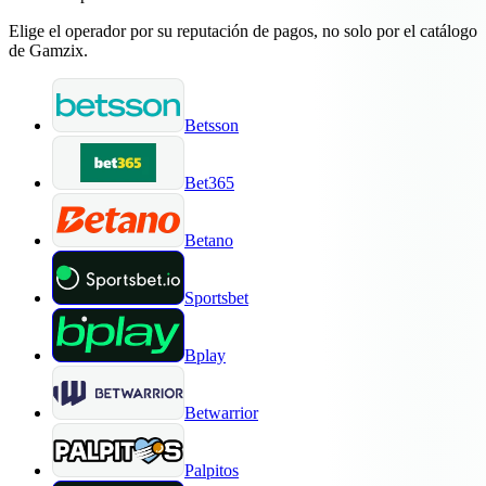
Elige el operador por su reputación de pagos, no solo por el catálogo
de Gamzix.
Betsson
Bet365
Betano
Sportsbet
Bplay
Betwarrior
Palpitos