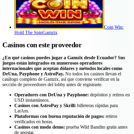
Coin Win:
Hold The Spin
Gamzix
Casinos con este proveedor
¿En qué casinos puedes jugar a Gamzix desde Ecuador? Sus
juegos están integrados en numerosos operadores
internacionales que aceptan dólares y métodos locales como
DeUna, Payphone y AstroPay.
No todos los casinos llevan el
catálogo completo de Gamzix, así que conviene verificar en la
sección de proveedores del lobby antes de registrarte.
Operadores con DeUna y Payphone:
depósitos y retiros en
USD instantáneos.
Casinos con AstroPay y Skrill:
billeteras rápidas para
LatAm.
Plataformas con buena reputación de pagos:
retiros
verificados en horas.
Casinos con modo demo:
prueba Wild Bandito gratis antes
de apostar.