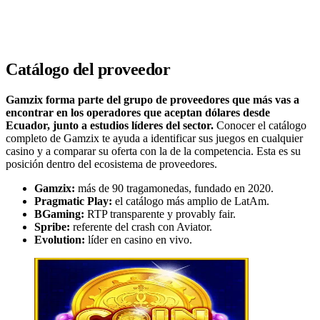
Catálogo del proveedor
Gamzix forma parte del grupo de proveedores que más vas a
encontrar en los operadores que aceptan dólares desde
Ecuador, junto a estudios líderes del sector.
Conocer el catálogo
completo de Gamzix te ayuda a identificar sus juegos en cualquier
casino y a comparar su oferta con la de la competencia. Esta es su
posición dentro del ecosistema de proveedores.
Gamzix:
más de 90 tragamonedas, fundado en 2020.
Pragmatic Play:
el catálogo más amplio de LatAm.
BGaming:
RTP transparente y provably fair.
Spribe:
referente del crash con Aviator.
Evolution:
líder en casino en vivo.