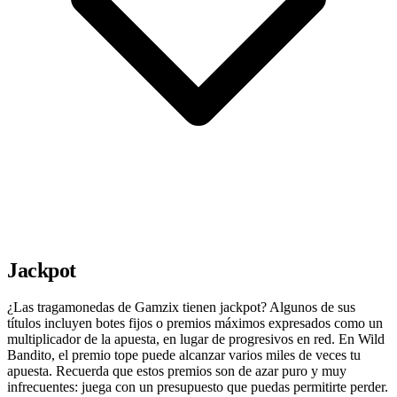
Jackpot
¿Las tragamonedas de Gamzix tienen jackpot? Algunos de sus
títulos incluyen botes fijos o premios máximos expresados como un
multiplicador de la apuesta, en lugar de progresivos en red. En Wild
Bandito, el premio tope puede alcanzar varios miles de veces tu
apuesta. Recuerda que estos premios son de azar puro y muy
infrecuentes: juega con un presupuesto que puedas permitirte perder.