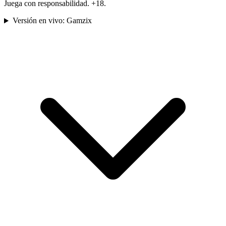
Juega con responsabilidad. +18.
Versión en vivo: Gamzix