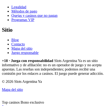
Legalidad
Métodos de pago
Quejas y casinos que no pagan
Programas VIP
Sitio
Blog
Contacto
Mapa del sitio
Juego responsable
+18 · Juega con responsabilidad
Slots Argentina Ya es un sitio
informativo y de afiliación: no es un operador de juego y no acepta
apuestas. Las reseñas son independientes; podemos recibir una
comisión por los enlaces a casinos. El juego puede generar adicción.
© 2026 Slots Argentina Ya
Mapa del sitio
Top casinos
Bono exclusivo