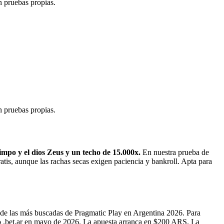
n pruebas propias.
n pruebas propias.
mpo y el dios Zeus y un techo de 15.000x.
En nuestra prueba de
tis, aunque las rachas secas exigen paciencia y bankroll. Apta para
ó de las más buscadas de Pragmatic Play en Argentina 2026. Para
tio .bet.ar en mayo de 2026. La apuesta arranca en $200 ARS. La