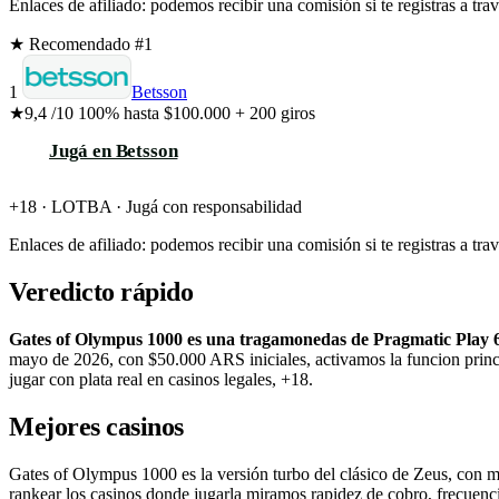
Enlaces de afiliado: podemos recibir una comisión si te registras a tra
★ Recomendado #1
1
Betsson
★
9,4
/10
100% hasta $100.000 + 200 giros
Jugá en Betsson
+18 · LOTBA · Jugá con responsabilidad
Enlaces de afiliado: podemos recibir una comisión si te registras a tra
Veredicto rápido
Gates of Olympus 1000 es una tragamonedas de Pragmatic Play 6x5
mayo de 2026, con $50.000 ARS iniciales, activamos la funcion princip
jugar con plata real en casinos legales, +18.
Mejores casinos
Gates of Olympus 1000 es la versión turbo del clásico de Zeus, con m
rankear los casinos donde jugarla miramos rapidez de cobro, frecuenc