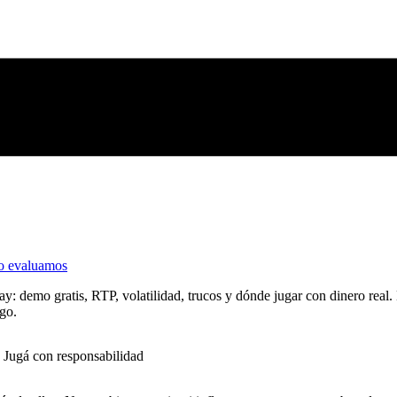
 evaluamos
 demo gratis, RTP, volatilidad, trucos y dónde jugar con dinero real.
go.
 Jugá con responsabilidad