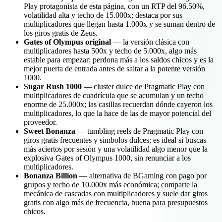
Play protagonista de esta página, con un RTP del 96.50%,
volatilidad alta y techo de 15.000x; destaca por sus
multiplicadores que llegan hasta 1.000x y se suman dentro de
los giros gratis de Zeus.
Gates of Olympus original
— la versión clásica con
multiplicadores hasta 500x y techo de 5.000x, algo más
estable para empezar; perdona más a los saldos chicos y es la
mejor puerta de entrada antes de saltar a la potente versión
1000.
Sugar Rush 1000
— cluster dulce de Pragmatic Play con
multiplicadores de cuadrícula que se acumulan y un techo
enorme de 25.000x; las casillas recuerdan dónde cayeron los
multiplicadores, lo que la hace de las de mayor potencial del
proveedor.
Sweet Bonanza
— tumbling reels de Pragmatic Play con
giros gratis frecuentes y símbolos dulces; es ideal si buscas
más aciertos por sesión y una volatilidad algo menor que la
explosiva Gates of Olympus 1000, sin renunciar a los
multiplicadores.
Bonanza Billion
— alternativa de BGaming con pago por
grupos y techo de 10.000x más económica; comparte la
mecánica de cascadas con multiplicadores y suele dar giros
gratis con algo más de frecuencia, buena para presupuestos
chicos.