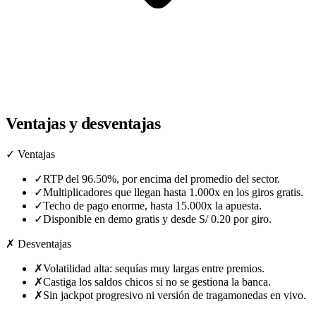
Ventajas y desventajas
✓
Ventajas
✓
RTP del 96.50%, por encima del promedio del sector.
✓
Multiplicadores que llegan hasta 1.000x en los giros gratis.
✓
Techo de pago enorme, hasta 15.000x la apuesta.
✓
Disponible en demo gratis y desde S/ 0.20 por giro.
✗
Desventajas
✗
Volatilidad alta: sequías muy largas entre premios.
✗
Castiga los saldos chicos si no se gestiona la banca.
✗
Sin jackpot progresivo ni versión de tragamonedas en vivo.