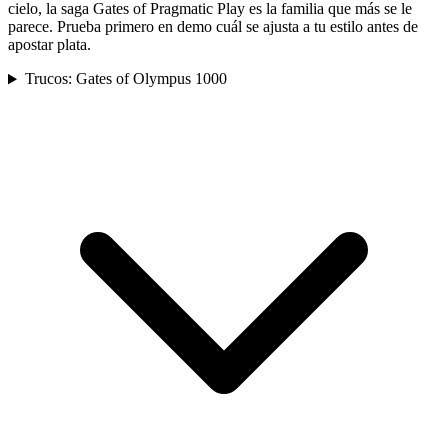
cielo, la saga Gates of Pragmatic Play es la familia que más se le
parece. Prueba primero en demo cuál se ajusta a tu estilo antes de
apostar plata.
Trucos: Gates of Olympus 1000