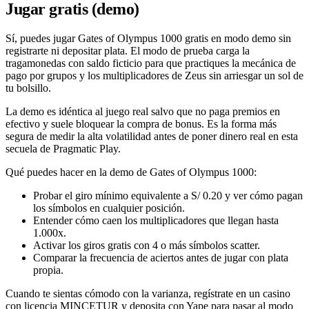
Jugar gratis (demo)
Sí, puedes jugar Gates of Olympus 1000 gratis en modo demo sin
registrarte ni depositar plata. El modo de prueba carga la
tragamonedas con saldo ficticio para que practiques la mecánica de
pago por grupos y los multiplicadores de Zeus sin arriesgar un sol de
tu bolsillo.
La demo es idéntica al juego real salvo que no paga premios en
efectivo y suele bloquear la compra de bonus. Es la forma más
segura de medir la alta volatilidad antes de poner dinero real en esta
secuela de Pragmatic Play.
Qué puedes hacer en la demo de Gates of Olympus 1000:
Probar el giro mínimo equivalente a S/ 0.20 y ver cómo pagan
los símbolos en cualquier posición.
Entender cómo caen los multiplicadores que llegan hasta
1.000x.
Activar los giros gratis con 4 o más símbolos scatter.
Comparar la frecuencia de aciertos antes de jugar con plata
propia.
Cuando te sientas cómodo con la varianza, regístrate en un casino
con licencia MINCETUR y deposita con Yape para pasar al modo