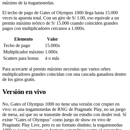
máximo de la tragamonedas.
El techo de pago de Gates of Olympus 1000 llega hasta 15.000
veces tu apuesta total. Con un giro de S/ 1.00, eso equivale a un
premio máximo teórico de S/ 15.000 cuando coinciden grandes
pagos con multiplicadores cercanos a 1.000x.
Elemento
Valor
Techo de pago
15.000x
Multiplicador máximo
1.000x
Scatters para bonus
4 o más
Para acercarte al premio máximo necesitas que varios orbes
multiplicadores grandes coincidan con una cascada ganadora dentro
de los giros gratis.
Versión en vivo
No, Gates of Olympus 1000 no tiene una versión con crupier en
vivo: es una tragamonedas de RNG de Pragmatic Play, no un juego
de mesa, así que no se transmite desde un estudio con dealer real. Sí
existe "Gates of Olympus" como juego de show en vivo de
Pragmatic Play Live, pero es un formato distinto; la tragamonedas