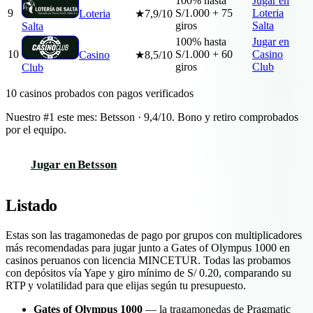
100% hasta
Jugar en
9
S/1.000 + 75
Loteria
Loteria
★
7,9/10
giros
Salta
Salta
100% hasta
Jugar en
10
S/1.000 + 60
Casino
Casino
★
8,5/10
giros
Club
Club
10 casinos probados con pagos verificados
Nuestro #1 este mes: Betsson · 9,4/10. Bono y retiro comprobados
por el equipo.
Jugar en Betsson
Listado
Estas son las tragamonedas de pago por grupos con multiplicadores
más recomendadas para jugar junto a Gates of Olympus 1000 en
casinos peruanos con licencia MINCETUR. Todas las probamos
con depósitos vía Yape y giro mínimo de S/ 0.20, comparando su
RTP y volatilidad para que elijas según tu presupuesto.
Gates of Olympus 1000
— la tragamonedas de Pragmatic