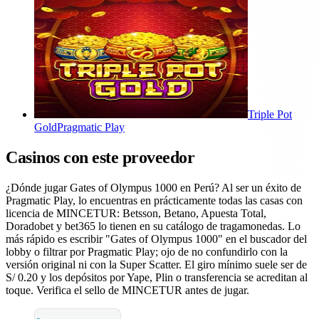
Triple Pot
Gold
Pragmatic Play
Casinos con este proveedor
¿Dónde jugar Gates of Olympus 1000 en Perú? Al ser un éxito de
Pragmatic Play, lo encuentras en prácticamente todas las casas con
licencia de MINCETUR: Betsson, Betano, Apuesta Total,
Doradobet y bet365 lo tienen en su catálogo de tragamonedas. Lo
más rápido es escribir "Gates of Olympus 1000" en el buscador del
lobby o filtrar por Pragmatic Play; ojo de no confundirlo con la
versión original ni con la Super Scatter. El giro mínimo suele ser de
S/ 0.20 y los depósitos por Yape, Plin o transferencia se acreditan al
toque. Verifica el sello de MINCETUR antes de jugar.