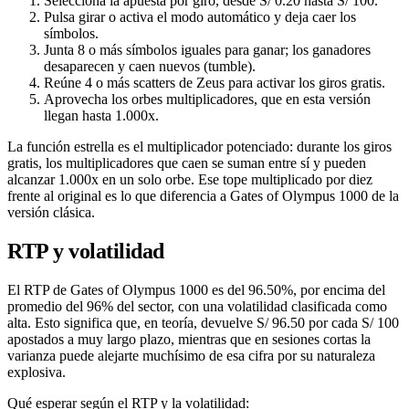
Selecciona la apuesta por giro, desde S/ 0.20 hasta S/ 100.
Pulsa girar o activa el modo automático y deja caer los
símbolos.
Junta 8 o más símbolos iguales para ganar; los ganadores
desaparecen y caen nuevos (tumble).
Reúne 4 o más scatters de Zeus para activar los giros gratis.
Aprovecha los orbes multiplicadores, que en esta versión
llegan hasta 1.000x.
La función estrella es el multiplicador potenciado: durante los giros
gratis, los multiplicadores que caen se suman entre sí y pueden
alcanzar 1.000x en un solo orbe. Ese tope multiplicado por diez
frente al original es lo que diferencia a Gates of Olympus 1000 de la
versión clásica.
RTP y volatilidad
El RTP de Gates of Olympus 1000 es del 96.50%, por encima del
promedio del 96% del sector, con una volatilidad clasificada como
alta. Esto significa que, en teoría, devuelve S/ 96.50 por cada S/ 100
apostados a muy largo plazo, mientras que en sesiones cortas la
varianza puede alejarte muchísimo de esa cifra por su naturaleza
explosiva.
Qué esperar según el RTP y la volatilidad: