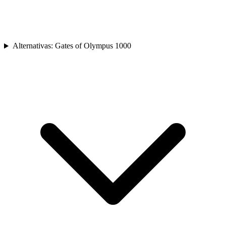
Alternativas: Gates of Olympus 1000