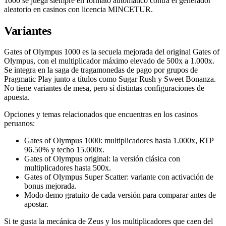
1000 se juega siempre en formato automático contra el generador
aleatorio en casinos con licencia MINCETUR.
Variantes
Gates of Olympus 1000 es la secuela mejorada del original Gates of
Olympus, con el multiplicador máximo elevado de 500x a 1.000x.
Se integra en la saga de tragamonedas de pago por grupos de
Pragmatic Play junto a títulos como Sugar Rush y Sweet Bonanza.
No tiene variantes de mesa, pero sí distintas configuraciones de
apuesta.
Opciones y temas relacionados que encuentras en los casinos
peruanos:
Gates of Olympus 1000: multiplicadores hasta 1.000x, RTP
96.50% y techo 15.000x.
Gates of Olympus original: la versión clásica con
multiplicadores hasta 500x.
Gates of Olympus Super Scatter: variante con activación de
bonus mejorada.
Modo demo gratuito de cada versión para comparar antes de
apostar.
Si te gusta la mecánica de Zeus y los multiplicadores que caen del