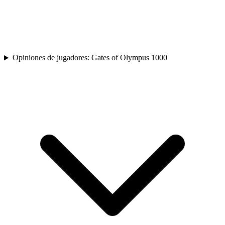
Opiniones de jugadores: Gates of Olympus 1000