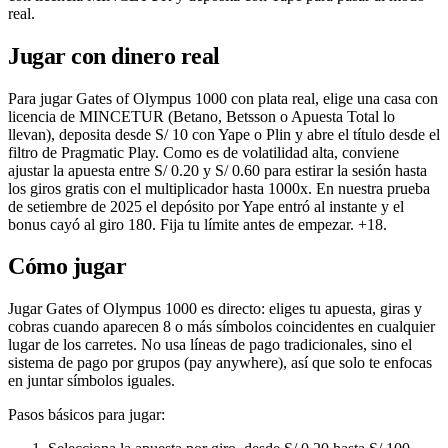
real.
Jugar con dinero real
Para jugar Gates of Olympus 1000 con plata real, elige una casa con
licencia de MINCETUR (Betano, Betsson o Apuesta Total lo
llevan), deposita desde S/ 10 con Yape o Plin y abre el título desde el
filtro de Pragmatic Play. Como es de volatilidad alta, conviene
ajustar la apuesta entre S/ 0.20 y S/ 0.60 para estirar la sesión hasta
los giros gratis con el multiplicador hasta 1000x. En nuestra prueba
de setiembre de 2025 el depósito por Yape entró al instante y el
bonus cayó al giro 180. Fija tu límite antes de empezar. +18.
Cómo jugar
Jugar Gates of Olympus 1000 es directo: eliges tu apuesta, giras y
cobras cuando aparecen 8 o más símbolos coincidentes en cualquier
lugar de los carretes. No usa líneas de pago tradicionales, sino el
sistema de pago por grupos (pay anywhere), así que solo te enfocas
en juntar símbolos iguales.
Pasos básicos para jugar: