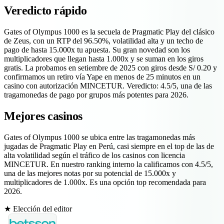
Veredicto rápido
Gates of Olympus 1000 es la secuela de Pragmatic Play del clásico
de Zeus, con un RTP del 96.50%, volatilidad alta y un techo de
pago de hasta 15.000x tu apuesta. Su gran novedad son los
multiplicadores que llegan hasta 1.000x y se suman en los giros
gratis. La probamos en setiembre de 2025 con giros desde S/ 0.20 y
confirmamos un retiro vía Yape en menos de 25 minutos en un
casino con autorización MINCETUR. Veredicto: 4.5/5, una de las
tragamonedas de pago por grupos más potentes para 2026.
Mejores casinos
Gates of Olympus 1000 se ubica entre las tragamonedas más
jugadas de Pragmatic Play en Perú, casi siempre en el top de las de
alta volatilidad según el tráfico de los casinos con licencia
MINCETUR. En nuestro ranking interno la calificamos con 4.5/5,
una de las mejores notas por su potencial de 15.000x y
multiplicadores de 1.000x. Es una opción top recomendada para
2026.
★ Elección del editor