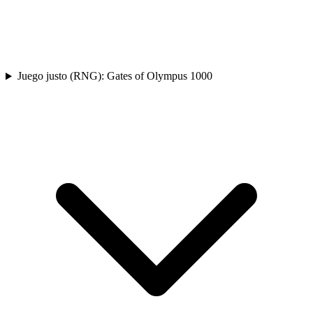
Juego justo (RNG): Gates of Olympus 1000