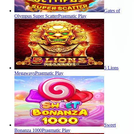
Gates of
Olympus Super Scatter
Pragmatic Play
5 Lions
Megaways
Pragmatic Play
Sweet
Bonanza 1000
Pragmatic Play