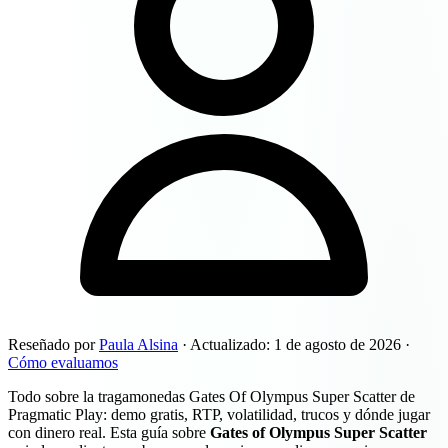
Reseñado por
Paula Alsina
·
Actualizado:
1 de agosto de 2026
·
Cómo evaluamos
Todo sobre la tragamonedas Gates Of Olympus Super Scatter de
Pragmatic Play: demo gratis, RTP, volatilidad, trucos y dónde jugar
con dinero real. Esta guía sobre
Gates of Olympus Super Scatter