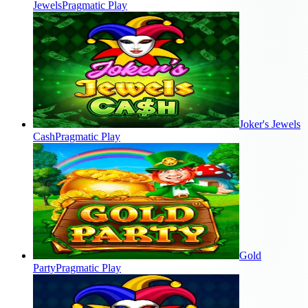
Jewels
Pragmatic Play
Joker's Jewels
Cash
Pragmatic Play
Gold
Party
Pragmatic Play