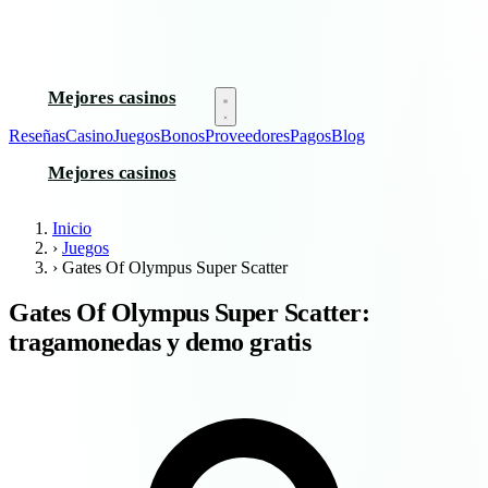
Mejores casinos
Reseñas
Casino
Juegos
Bonos
Proveedores
Pagos
Blog
Mejores casinos
Inicio
›
Juegos
›
Gates Of Olympus Super Scatter
Gates Of Olympus Super Scatter:
tragamonedas y demo gratis