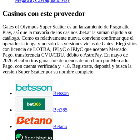
Megaways 2
Pragmatic Play
Casinos con este proveedor
Gates of Olympus Super Scatter es un lanzamiento de Pragmatic
Play, así que la mayoría de los casinos .bet.ar la suman rápido a su
catálogo. Como es relativamente nueva, conviene confirmar que el
operador la tenga y no solo las versiones viejas de Gates. Elegí sitios
con licencia de LOTBA, IPLyC o IPJyC que acepten Mercado
Pago, transferencia CVU/CBU, débito o AstroPay. En mayo de
2026 el cobro tras ganar fue de menos de una hora por Mercado
Pago, con cuenta verificada y +18. Registrate, depositá y buscá la
versión Super Scatter por su nombre completo.
Betsson
Bet365
Betano