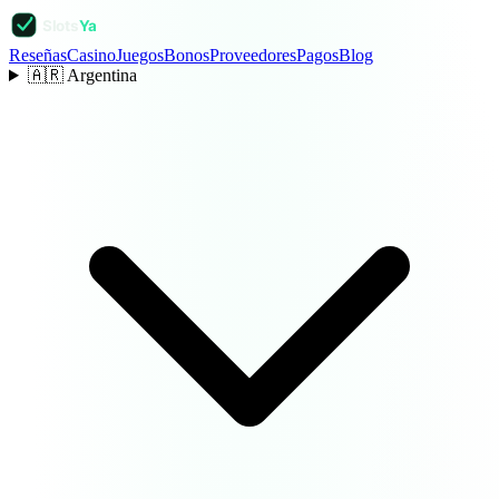
Reseñas
Casino
Juegos
Bonos
Proveedores
Pagos
Blog
🇦🇷
Argentina