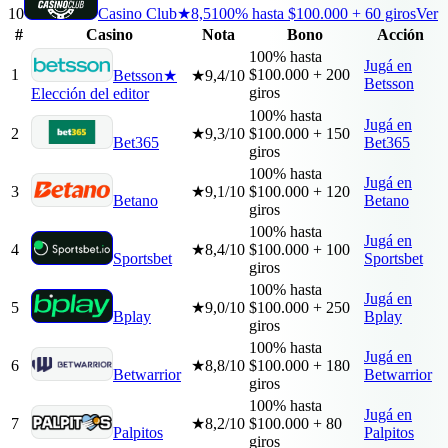
10
Casino Club
★
8,5
100% hasta $100.000 + 60 giros
Ver
#
Casino
Nota
Bono
Acción
100% hasta
Jugá en
1
$100.000 + 200
Betsson
★
★
9,4/10
Betsson
giros
Elección del editor
100% hasta
Jugá en
2
★
9,3/10
$100.000 + 150
Bet365
Bet365
giros
100% hasta
Jugá en
3
★
9,1/10
$100.000 + 120
Betano
Betano
giros
100% hasta
Jugá en
4
★
8,4/10
$100.000 + 100
Sportsbet
Sportsbet
giros
100% hasta
Jugá en
5
★
9,0/10
$100.000 + 250
Bplay
Bplay
giros
100% hasta
Jugá en
6
★
8,8/10
$100.000 + 180
Betwarrior
Betwarrior
giros
100% hasta
Jugá en
7
★
8,2/10
$100.000 + 80
Palpitos
Palpitos
giros