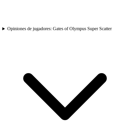
Opiniones de jugadores: Gates of Olympus Super Scatter