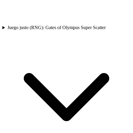
Juego justo (RNG): Gates of Olympus Super Scatter