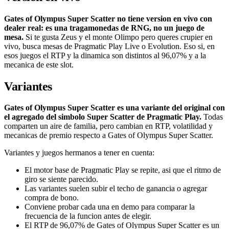
Gates of Olympus Super Scatter no tiene version en vivo con
dealer real: es una tragamonedas de RNG, no un juego de
mesa.
Si te gusta Zeus y el monte Olimpo pero queres crupier en
vivo, busca mesas de Pragmatic Play Live o Evolution. Eso si, en
esos juegos el RTP y la dinamica son distintos al 96,07% y a la
mecanica de este slot.
Variantes
Gates of Olympus Super Scatter es una variante del original con
el agregado del simbolo Super Scatter de Pragmatic Play.
Todas
comparten un aire de familia, pero cambian en RTP, volatilidad y
mecanicas de premio respecto a Gates of Olympus Super Scatter.
Variantes y juegos hermanos a tener en cuenta:
El motor base de Pragmatic Play se repite, asi que el ritmo de
giro se siente parecido.
Las variantes suelen subir el techo de ganancia o agregar
compra de bono.
Conviene probar cada una en demo para comparar la
frecuencia de la funcion antes de elegir.
El RTP de 96,07% de Gates of Olympus Super Scatter es un