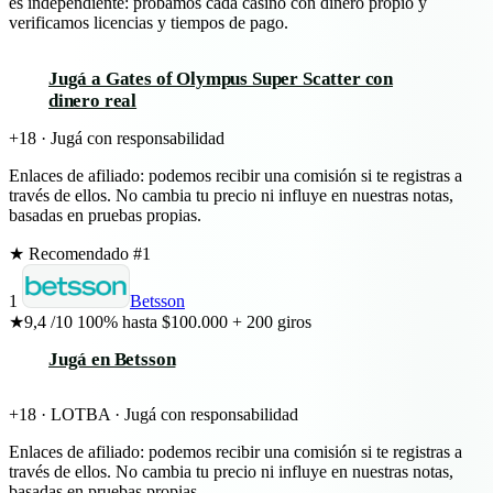
es independiente: probamos cada casino con dinero propio y
verificamos licencias y tiempos de pago.
Jugá a Gates of Olympus Super Scatter con
dinero real
+18 · Jugá con responsabilidad
Enlaces de afiliado: podemos recibir una comisión si te registras a
través de ellos. No cambia tu precio ni influye en nuestras notas,
basadas en pruebas propias.
★ Recomendado #1
1
Betsson
★
9,4
/10
100% hasta $100.000 + 200 giros
Jugá en Betsson
+18 · LOTBA · Jugá con responsabilidad
Enlaces de afiliado: podemos recibir una comisión si te registras a
través de ellos. No cambia tu precio ni influye en nuestras notas,
basadas en pruebas propias.