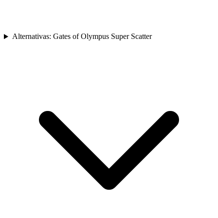
Alternativas: Gates of Olympus Super Scatter