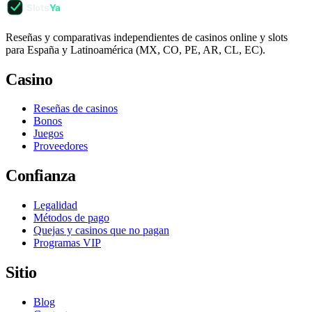
Reseñas y comparativas independientes de casinos online y slots
para España y Latinoamérica (MX, CO, PE, AR, CL, EC).
Casino
Reseñas de casinos
Bonos
Juegos
Proveedores
Confianza
Legalidad
Métodos de pago
Quejas y casinos que no pagan
Programas VIP
Sitio
Blog