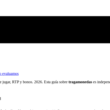
 evaluamos
e jugar, RTP y bonos. 2026. Esta guía sobre
tragamonedas
es independ
d