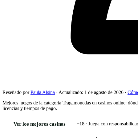
Reseñado por
Paula Alsina
·
Actualizado:
1 de agosto de 2026
·
Cómo
Mejores juegos de la categoría Tragamonedas en casinos online: dónd
licencias y tiempos de pago.
Ver los mejores casinos
+18 · Juega con responsabilida