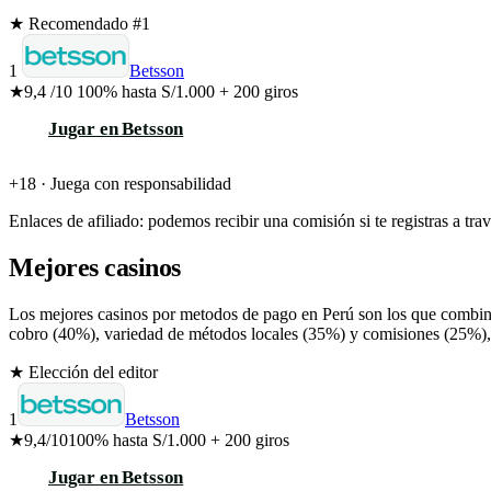
★ Recomendado #1
1
Betsson
★
9,4
/10
100% hasta S/1.000 + 200 giros
Jugar en Betsson
+18 · Juega con responsabilidad
Enlaces de afiliado: podemos recibir una comisión si te registras a tra
Mejores casinos
Los mejores casinos por metodos de pago en Perú son los que combin
cobro (40%), variedad de métodos locales (35%) y comisiones (25%),
★ Elección del editor
1
Betsson
★
9,4
/10
100% hasta S/1.000 + 200 giros
Jugar en Betsson