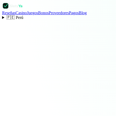
Reseñas
Casino
Juegos
Bonos
Proveedores
Pagos
Blog
🇵🇪
Perú