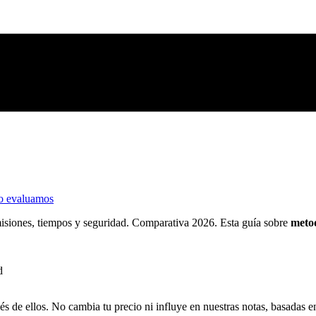
 evaluamos
misiones, tiempos y seguridad. Comparativa 2026. Esta guía sobre
meto
d
vés de ellos. No cambia tu precio ni influye en nuestras notas, basadas e