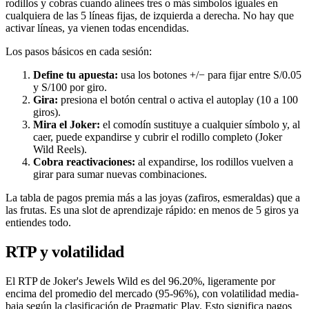
rodillos y cobras cuando alinees tres o más símbolos iguales en
cualquiera de las 5 líneas fijas, de izquierda a derecha. No hay que
activar líneas, ya vienen todas encendidas.
Los pasos básicos en cada sesión:
Define tu apuesta:
usa los botones +/− para fijar entre S/0.05
y S/100 por giro.
Gira:
presiona el botón central o activa el autoplay (10 a 100
giros).
Mira el Joker:
el comodín sustituye a cualquier símbolo y, al
caer, puede expandirse y cubrir el rodillo completo (Joker
Wild Reels).
Cobra reactivaciones:
al expandirse, los rodillos vuelven a
girar para sumar nuevas combinaciones.
La tabla de pagos premia más a las joyas (zafiros, esmeraldas) que a
las frutas. Es una slot de aprendizaje rápido: en menos de 5 giros ya
entiendes todo.
RTP y volatilidad
El RTP de Joker's Jewels Wild es del 96.20%, ligeramente por
encima del promedio del mercado (95-96%), con volatilidad media-
baja según la clasificación de Pragmatic Play. Esto significa pagos