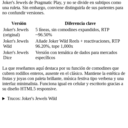
Joker's Jewels de Pragmatic Play, y no se divide en subtipos como
una ruleta. Sin embargo, conviene distinguirla de sus parientes para
no confundir versiones.
Versión
Diferencia clave
Joker's Jewels
5 líneas, sin comodines expandidos, RTP
(original)
~96.50%
Joker's Jewels
Añade Joker Wild Reels + reactivaciones, RTP
Wild
96.20%, tope 1,000x
Joker's Jewels
Versión con temática de dados para mercados
Dice
específicos
La que reseñamos aquí destaca por su función de comodines que
cubren rodillos enteros, ausente en el clásico. Mantiene la estética de
frutas y joyas con paleta brillante, música festiva tipo verbena y una
interfaz minimalista. Funciona igual en celular y escritorio gracias a
su diseño HTML5 responsive.
Trucos: Joker's Jewels Wild