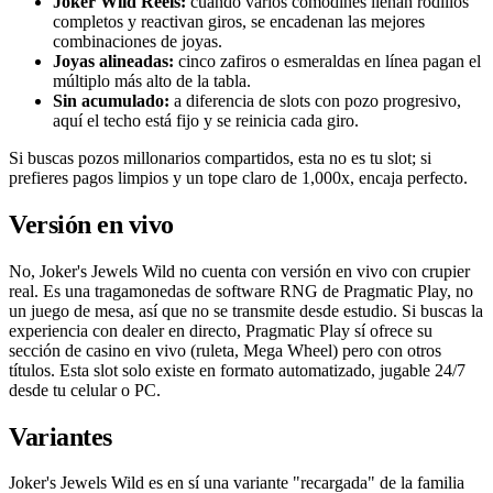
Joker Wild Reels:
cuando varios comodines llenan rodillos
completos y reactivan giros, se encadenan las mejores
combinaciones de joyas.
Joyas alineadas:
cinco zafiros o esmeraldas en línea pagan el
múltiplo más alto de la tabla.
Sin acumulado:
a diferencia de slots con pozo progresivo,
aquí el techo está fijo y se reinicia cada giro.
Si buscas pozos millonarios compartidos, esta no es tu slot; si
prefieres pagos limpios y un tope claro de 1,000x, encaja perfecto.
Versión en vivo
No, Joker's Jewels Wild no cuenta con versión en vivo con crupier
real. Es una tragamonedas de software RNG de Pragmatic Play, no
un juego de mesa, así que no se transmite desde estudio. Si buscas la
experiencia con dealer en directo, Pragmatic Play sí ofrece su
sección de casino en vivo (ruleta, Mega Wheel) pero con otros
títulos. Esta slot solo existe en formato automatizado, jugable 24/7
desde tu celular o PC.
Variantes
Joker's Jewels Wild es en sí una variante "recargada" de la familia