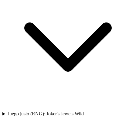
Juego justo (RNG): Joker's Jewels Wild