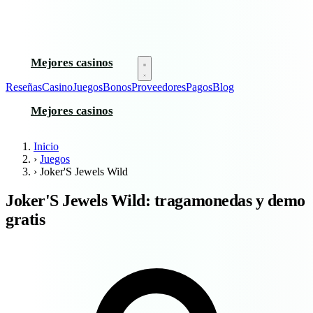
Mejores casinos
Reseñas
Casino
Juegos
Bonos
Proveedores
Pagos
Blog
Mejores casinos
Inicio
›
Juegos
›
Joker'S Jewels Wild
Joker'S Jewels Wild: tragamonedas y demo
gratis