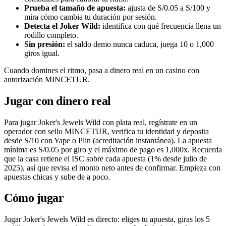
Prueba el tamaño de apuesta:
ajusta de S/0.05 a S/100 y
mira cómo cambia tu duración por sesión.
Detecta el Joker Wild:
identifica con qué frecuencia llena un
rodillo completo.
Sin presión:
el saldo demo nunca caduca, juega 10 o 1,000
giros igual.
Cuando domines el ritmo, pasa a dinero real en un casino con
autorización MINCETUR.
Jugar con dinero real
Para jugar Joker's Jewels Wild con plata real, regístrate en un
operador con sello MINCETUR, verifica tu identidad y deposita
desde S/10 con Yape o Plin (acreditación instantánea). La apuesta
mínima es S/0.05 por giro y el máximo de pago es 1,000x. Recuerda
que la casa retiene el ISC sobre cada apuesta (1% desde julio de
2025), así que revisa el monto neto antes de confirmar. Empieza con
apuestas chicas y sube de a poco.
Cómo jugar
Jugar Joker's Jewels Wild es directo: eliges tu apuesta, giras los 5