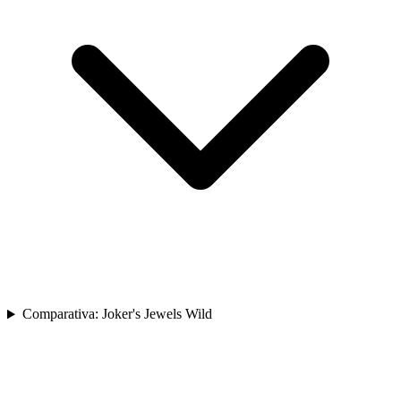
Comparativa: Joker's Jewels Wild