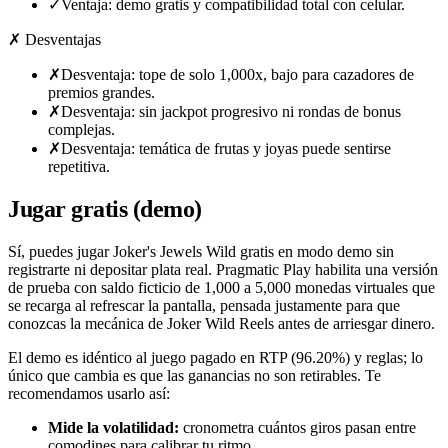
✓
Ventaja: demo gratis y compatibilidad total con celular.
✗
Desventajas
✗
Desventaja: tope de solo 1,000x, bajo para cazadores de
premios grandes.
✗
Desventaja: sin jackpot progresivo ni rondas de bonus
complejas.
✗
Desventaja: temática de frutas y joyas puede sentirse
repetitiva.
Jugar gratis (demo)
Sí, puedes jugar Joker's Jewels Wild gratis en modo demo sin
registrarte ni depositar plata real. Pragmatic Play habilita una versión
de prueba con saldo ficticio de 1,000 a 5,000 monedas virtuales que
se recarga al refrescar la pantalla, pensada justamente para que
conozcas la mecánica de Joker Wild Reels antes de arriesgar dinero.
El demo es idéntico al juego pagado en RTP (96.20%) y reglas; lo
único que cambia es que las ganancias no son retirables. Te
recomendamos usarlo así:
Mide la volatilidad:
cronometra cuántos giros pasan entre
comodines para calibrar tu ritmo.