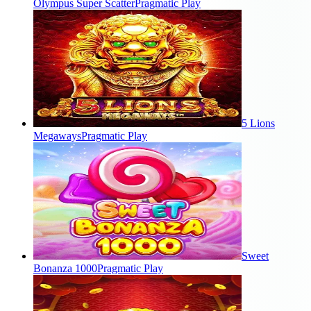
Olympus Super Scatter
Pragmatic Play
5 Lions
Megaways
Pragmatic Play
Sweet
Bonanza 1000
Pragmatic Play