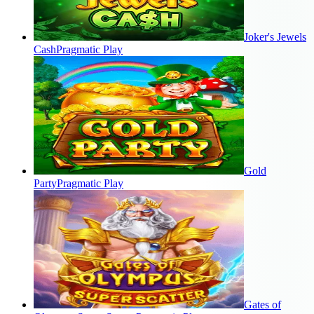
Joker's Jewels
Cash
Pragmatic Play
Gold
Party
Pragmatic Play
Gates of