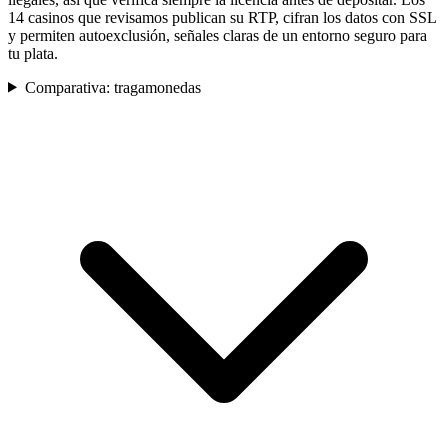
14 casinos que revisamos publican su RTP, cifran los datos con SSL
y permiten autoexclusión, señales claras de un entorno seguro para
tu plata.
Comparativa: tragamonedas