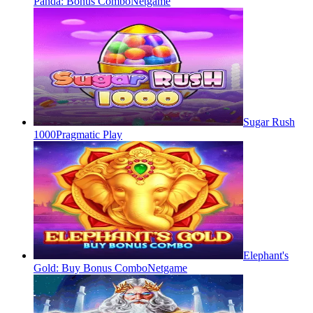
Panda: Bonus Combo
Netgame
Sugar Rush
1000
Pragmatic Play
Elephant's
Gold: Buy Bonus Combo
Netgame