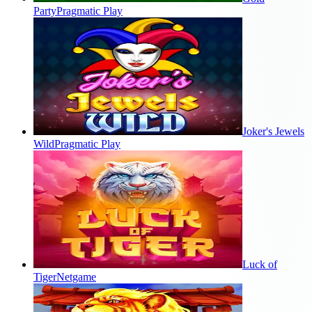
Party
Pragmatic Play
Joker's Jewels
Wild
Pragmatic Play
Luck of
Tiger
Netgame