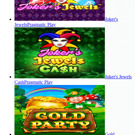
Joker's
Jewels
Pragmatic Play
Joker's Jewels
Cash
Pragmatic Play
Gold