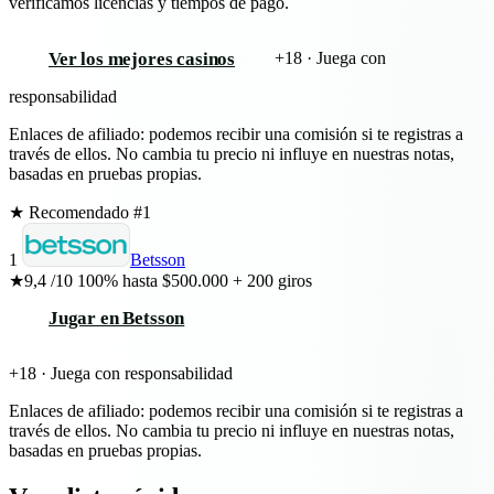
verificamos licencias y tiempos de pago.
Ver los mejores casinos
+18 · Juega con
responsabilidad
Enlaces de afiliado: podemos recibir una comisión si te registras a
través de ellos. No cambia tu precio ni influye en nuestras notas,
basadas en pruebas propias.
★ Recomendado #1
1
Betsson
★
9,4
/10
100% hasta $500.000 + 200 giros
Jugar en Betsson
+18 · Juega con responsabilidad
Enlaces de afiliado: podemos recibir una comisión si te registras a
través de ellos. No cambia tu precio ni influye en nuestras notas,
basadas en pruebas propias.