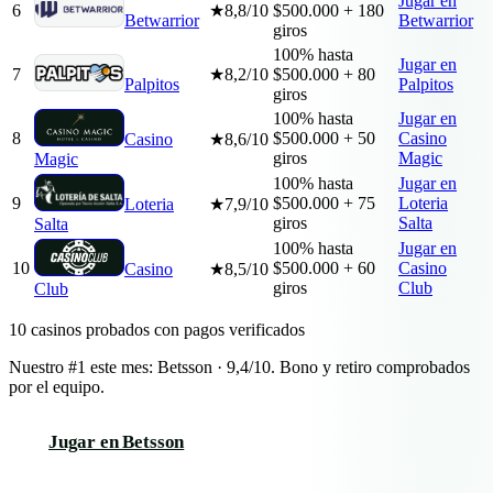
Jugar en
6
★
8,8/10
$500.000 + 180
Betwarrior
Betwarrior
giros
100% hasta
Jugar en
7
★
8,2/10
$500.000 + 80
Palpitos
Palpitos
giros
100% hasta
Jugar en
8
$500.000 + 50
Casino
Casino
★
8,6/10
giros
Magic
Magic
100% hasta
Jugar en
9
$500.000 + 75
Loteria
Loteria
★
7,9/10
giros
Salta
Salta
100% hasta
Jugar en
10
$500.000 + 60
Casino
Casino
★
8,5/10
giros
Club
Club
10 casinos probados con pagos verificados
Nuestro #1 este mes: Betsson · 9,4/10. Bono y retiro comprobados
por el equipo.
Jugar en Betsson