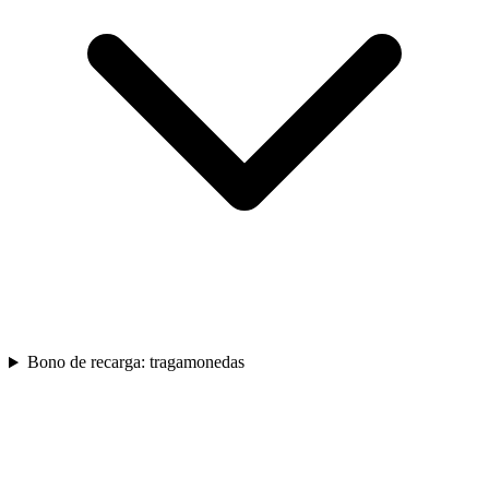
Bono de recarga: tragamonedas