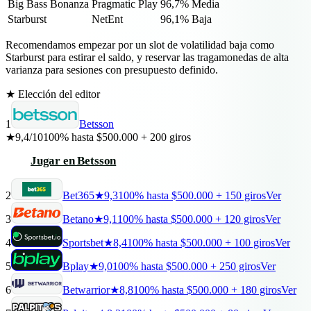
Big Bass Bonanza
Pragmatic Play
96,7%
Media
Starburst
NetEnt
96,1%
Baja
Recomendamos empezar por un slot de volatilidad baja como
Starburst para estirar el saldo, y reservar las tragamonedas de alta
varianza para sesiones con presupuesto definido.
★ Elección del editor
1
Betsson
★
9,4
/10
100% hasta $500.000 + 200 giros
Jugar en Betsson
2
Bet365
★
9,3
100% hasta $500.000 + 150 giros
Ver
3
Betano
★
9,1
100% hasta $500.000 + 120 giros
Ver
4
Sportsbet
★
8,4
100% hasta $500.000 + 100 giros
Ver
5
Bplay
★
9,0
100% hasta $500.000 + 250 giros
Ver
6
Betwarrior
★
8,8
100% hasta $500.000 + 180 giros
Ver