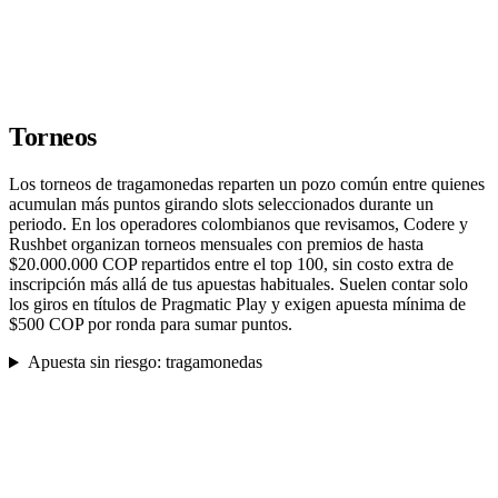
Torneos
Los torneos de tragamonedas reparten un pozo común entre quienes
acumulan más puntos girando slots seleccionados durante un
periodo. En los operadores colombianos que revisamos, Codere y
Rushbet organizan torneos mensuales con premios de hasta
$20.000.000 COP repartidos entre el top 100, sin costo extra de
inscripción más allá de tus apuestas habituales. Suelen contar solo
los giros en títulos de Pragmatic Play y exigen apuesta mínima de
$500 COP por ronda para sumar puntos.
Apuesta sin riesgo: tragamonedas