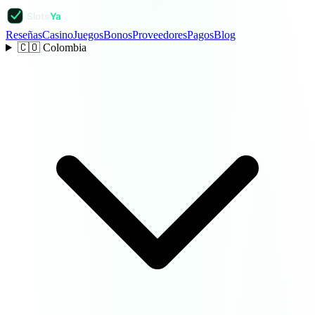
Reseñas
Casino
Juegos
Bonos
Proveedores
Pagos
Blog
🇨🇴
Colombia