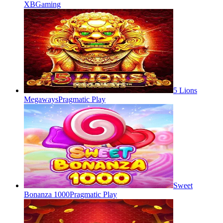
X
BGaming
5 Lions
Megaways
Pragmatic Play
Sweet
Bonanza 1000
Pragmatic Play