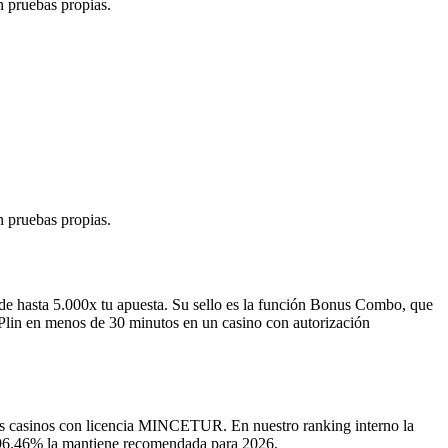
n pruebas propias.
n pruebas propias.
e hasta 5.000x tu apuesta. Su sello es la función Bonus Combo, que
 Plin en menos de 30 minutos en un casino con autorización
os casinos con licencia MINCETUR. En nuestro ranking interno la
l 96.46% la mantiene recomendada para 2026.