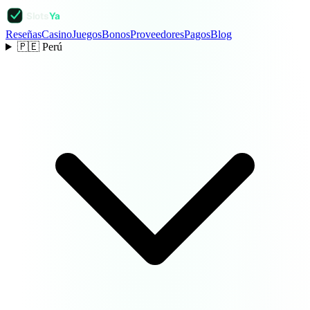
Reseñas
Casino
Juegos
Bonos
Proveedores
Pagos
Blog
🇵🇪
Perú