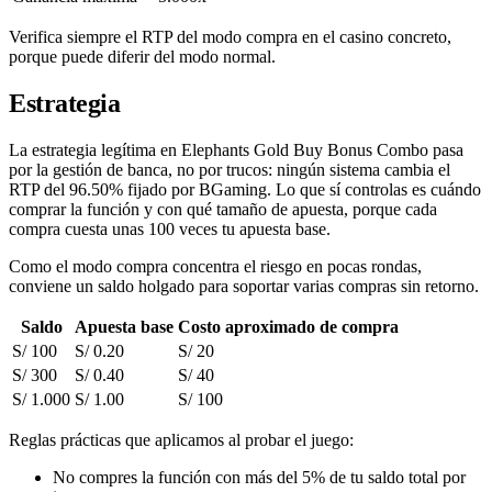
Verifica siempre el RTP del modo compra en el casino concreto,
porque puede diferir del modo normal.
Estrategia
La estrategia legítima en Elephants Gold Buy Bonus Combo pasa
por la gestión de banca, no por trucos: ningún sistema cambia el
RTP del 96.50% fijado por BGaming. Lo que sí controlas es cuándo
comprar la función y con qué tamaño de apuesta, porque cada
compra cuesta unas 100 veces tu apuesta base.
Como el modo compra concentra el riesgo en pocas rondas,
conviene un saldo holgado para soportar varias compras sin retorno.
Saldo
Apuesta base
Costo aproximado de compra
S/ 100
S/ 0.20
S/ 20
S/ 300
S/ 0.40
S/ 40
S/ 1.000
S/ 1.00
S/ 100
Reglas prácticas que aplicamos al probar el juego:
No compres la función con más del 5% de tu saldo total por