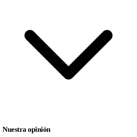
Nuestra opinión