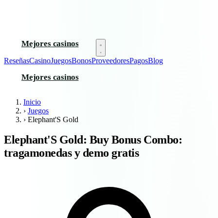
Mejores casinos
Reseñas
Casino
Juegos
Bonos
Proveedores
Pagos
Blog
Mejores casinos
Inicio
›
Juegos
›
Elephant'S Gold
Elephant'S Gold: Buy Bonus Combo:
tragamonedas y demo gratis