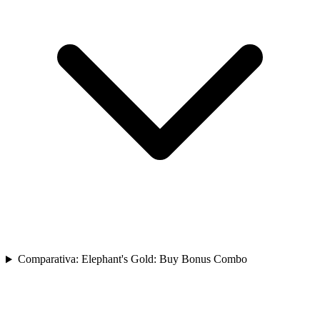
Comparativa: Elephant's Gold: Buy Bonus Combo