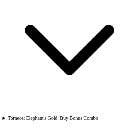
Torneos: Elephant's Gold: Buy Bonus Combo