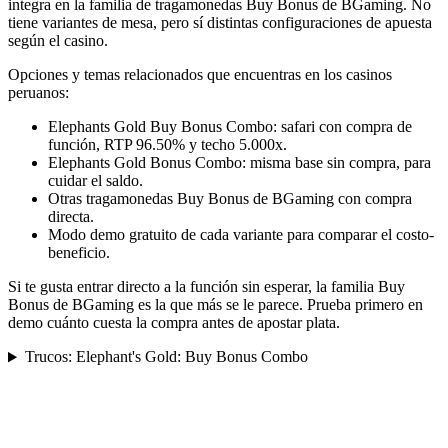
integra en la familia de tragamonedas Buy Bonus de BGaming. No
tiene variantes de mesa, pero sí distintas configuraciones de apuesta
según el casino.
Opciones y temas relacionados que encuentras en los casinos
peruanos:
Elephants Gold Buy Bonus Combo: safari con compra de
función, RTP 96.50% y techo 5.000x.
Elephants Gold Bonus Combo: misma base sin compra, para
cuidar el saldo.
Otras tragamonedas Buy Bonus de BGaming con compra
directa.
Modo demo gratuito de cada variante para comparar el costo-
beneficio.
Si te gusta entrar directo a la función sin esperar, la familia Buy
Bonus de BGaming es la que más se le parece. Prueba primero en
demo cuánto cuesta la compra antes de apostar plata.
Trucos: Elephant's Gold: Buy Bonus Combo