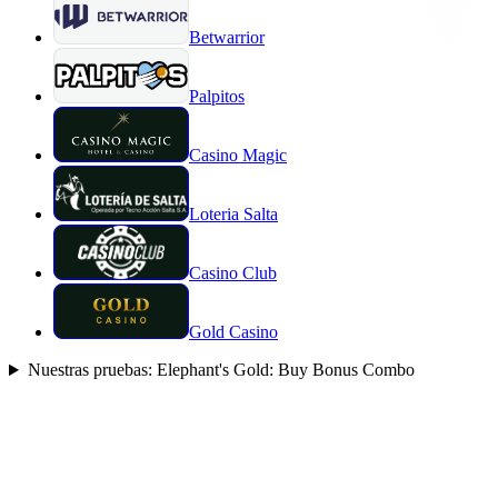
Betwarrior
Palpitos
Casino Magic
Loteria Salta
Casino Club
Gold Casino
Nuestras pruebas: Elephant's Gold: Buy Bonus Combo