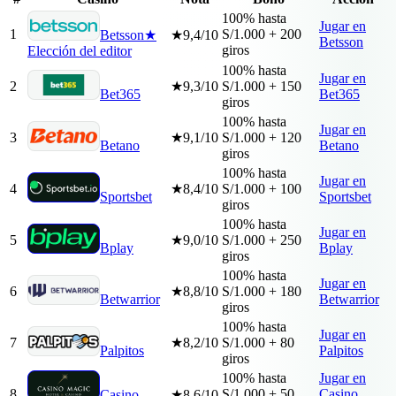
100% hasta
Jugar en
1
S/1.000 + 200
Betsson
★
★
9,4/10
Betsson
giros
Elección del editor
100% hasta
Jugar en
2
★
9,3/10
S/1.000 + 150
Bet365
Bet365
giros
100% hasta
Jugar en
3
★
9,1/10
S/1.000 + 120
Betano
Betano
giros
100% hasta
Jugar en
4
★
8,4/10
S/1.000 + 100
Sportsbet
Sportsbet
giros
100% hasta
Jugar en
5
★
9,0/10
S/1.000 + 250
Bplay
Bplay
giros
100% hasta
Jugar en
6
★
8,8/10
S/1.000 + 180
Betwarrior
Betwarrior
giros
100% hasta
Jugar en
7
★
8,2/10
S/1.000 + 80
Palpitos
Palpitos
giros
100% hasta
Jugar en
8
S/1.000 + 50
Casino
Casino
★
8,6/10