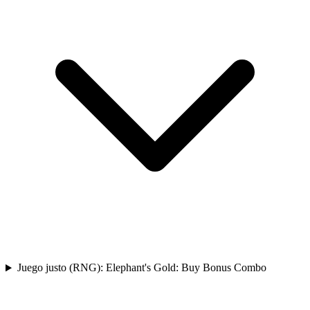
Juego justo (RNG): Elephant's Gold: Buy Bonus Combo