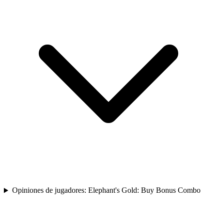
Opiniones de jugadores: Elephant's Gold: Buy Bonus Combo