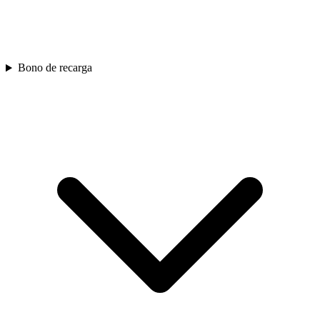
Bono de recarga