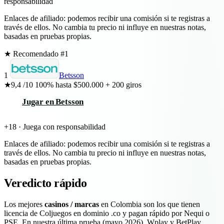
responsabilidad
Enlaces de afiliado: podemos recibir una comisión si te registras a
través de ellos. No cambia tu precio ni influye en nuestras notas,
basadas en pruebas propias.
★ Recomendado #1
1
Betsson
★
9,4
/10
100% hasta $500.000 + 200 giros
Jugar en Betsson
+18 · Juega con responsabilidad
Enlaces de afiliado: podemos recibir una comisión si te registras a
través de ellos. No cambia tu precio ni influye en nuestras notas,
basadas en pruebas propias.
Veredicto rápido
Los mejores
casinos / marcas
en Colombia son los que tienen
licencia de Coljuegos en dominio .co y pagan rápido por Nequi o
PSE. En nuestra última prueba (mayo 2026), Wplay y BetPlay