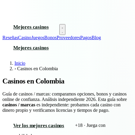
Mejores casinos
Reseñas
Casino
Juegos
Bonos
Proveedores
Pagos
Blog
Mejores casinos
Inicio
›
Casinos en Colombia
Casinos en Colombia
Guía de casinos / marcas: comparamos opciones, bonos y casinos
online de confianza. Análisis independiente 2026. Esta guía sobre
casinos / marcas
es independiente: probamos cada casino con
dinero propio y verificamos licencias y tiempos de pago.
Ver los mejores casinos
+18 · Juega con