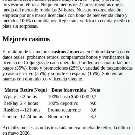
procesaron retiros a Nequi en menos de 2 horas, mientras que la
media del mercado ronda las 24 horas. Nuestra recomendación:
empieza por una marca licenciada con bono de bienvenida claro y
métodos 100% colombianos. Regístrate, verifica tu cédula y retira tu
plata sin sorpresas.
Mejores casinos
El ranking de las mejores
casinos / marcas
en Colombia se basa en
datos reales: probamos retiros, comparamos bonos y verificamos la
licencia de Coljuegos de cada operador. Ponderamos cuatro factores:
pagos (35%), bono y promociones (25%), variedad de tragamonedas
y casino en vivo (25%) y soporte en español (15%). Solo entran
marcas con dominio .co y licencia vigente.
Marca
Retiro Nequi
Bono bienvenida
Nota
Wplay
<2 horas
100% hasta $500.000
9,2
BetPlay
2-4 horas
100% deportivo
9,0
Rushbet
4-12 horas
Promo recurrente
8,6
Codere
12-24 horas
Bono mixto
8,3
Actualizamos estas notas tras cada nueva prueba de retiro, la última
en mayo 2026.