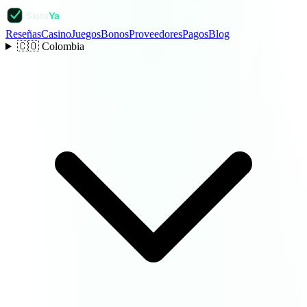
Reseñas
Casino
Juegos
Bonos
Proveedores
Pagos
Blog
🇨🇴
Colombia