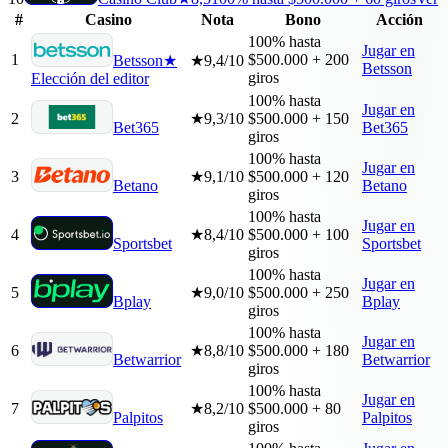
#
Casino
Nota
Bono
Acción
100% hasta
Jugar en
1
$500.000 + 200
Betsson
★
★
9,4/10
Betsson
giros
Elección del editor
100% hasta
Jugar en
2
★
9,3/10
$500.000 + 150
Bet365
Bet365
giros
100% hasta
Jugar en
3
★
9,1/10
$500.000 + 120
Betano
Betano
giros
100% hasta
Jugar en
4
★
8,4/10
$500.000 + 100
Sportsbet
Sportsbet
giros
100% hasta
Jugar en
5
★
9,0/10
$500.000 + 250
Bplay
Bplay
giros
100% hasta
Jugar en
6
★
8,8/10
$500.000 + 180
Betwarrior
Betwarrior
giros
100% hasta
Jugar en
7
★
8,2/10
$500.000 + 80
Palpitos
Palpitos
giros