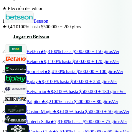
★ Elección del editor
1
Betsson
★
9,4
/10
100% hasta $500.000 + 200 giros
Jugar en Betsson
2
Bet365
★
9,3
100% hasta $500.000 + 150 giros
Ver
3
Betano
★
9,1
100% hasta $500.000 + 120 giros
Ver
4
Sportsbet
★
8,4
100% hasta $500.000 + 100 giros
Ver
5
Bplay
★
9,0
100% hasta $500.000 + 250 giros
Ver
6
Betwarrior
★
8,8
100% hasta $500.000 + 180 giros
Ver
7
Palpitos
★
8,2
100% hasta $500.000 + 80 giros
Ver
8
Casino Magic
★
8,6
100% hasta $500.000 + 50 giros
Ver
9
Loteria Salta
★
7,9
100% hasta $500.000 + 75 giros
Ver
10
Casino Club
★
8,5
100% hasta $500.000 + 60 giros
Ver