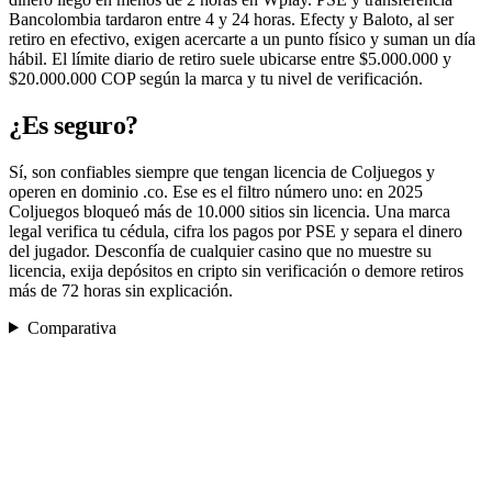
Bancolombia tardaron entre 4 y 24 horas. Efecty y Baloto, al ser
retiro en efectivo, exigen acercarte a un punto físico y suman un día
hábil. El límite diario de retiro suele ubicarse entre $5.000.000 y
$20.000.000 COP según la marca y tu nivel de verificación.
¿Es seguro?
Sí, son confiables siempre que tengan licencia de Coljuegos y
operen en dominio .co. Ese es el filtro número uno: en 2025
Coljuegos bloqueó más de 10.000 sitios sin licencia. Una marca
legal verifica tu cédula, cifra los pagos por PSE y separa el dinero
del jugador. Desconfía de cualquier casino que no muestre su
licencia, exija depósitos en cripto sin verificación o demore retiros
más de 72 horas sin explicación.
Comparativa