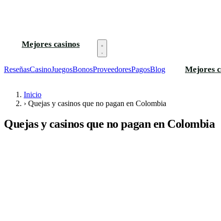
Mejores casinos
Mejores c
Reseñas
Casino
Juegos
Bonos
Proveedores
Pagos
Blog
Inicio
›
Quejas y casinos que no pagan en Colombia
Quejas y casinos que no pagan en Colombia