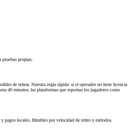
n pruebas propias.
es de retirar. Nuestra regla rápida: si el operador no tiene licencia
hora 40 minutos; las plataformas que reportan los jugadores como
 y pagos locales, filtrables por velocidad de retiro y métodos.