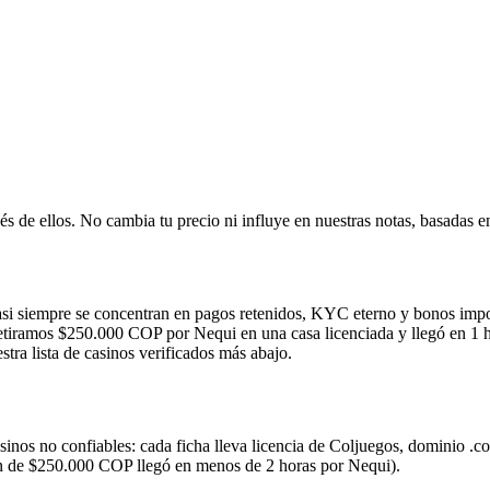
vés de ellos. No cambia tu precio ni influye en nuestras notas, basadas e
i siempre se concentran en pagos retenidos, KYC eterno y bonos imposibl
retiramos $250.000 COP por Nequi en una casa licenciada y llegó en 1 
stra lista de casinos verificados más abajo.
asinos no confiables: cada ficha lleva licencia de Coljuegos, dominio .co
ón de $250.000 COP llegó en menos de 2 horas por Nequi).