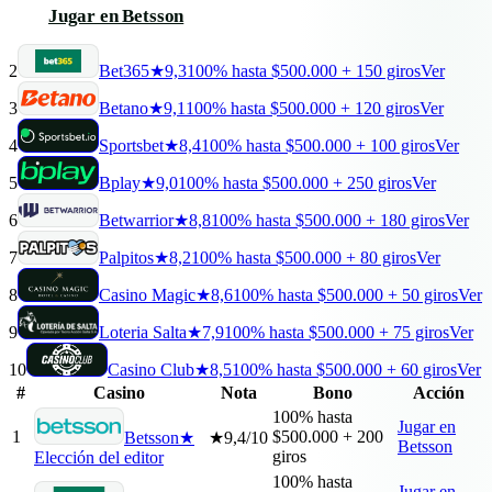
Jugar en Betsson
2
Bet365
★
9,3
100% hasta $500.000 + 150 giros
Ver
3
Betano
★
9,1
100% hasta $500.000 + 120 giros
Ver
4
Sportsbet
★
8,4
100% hasta $500.000 + 100 giros
Ver
5
Bplay
★
9,0
100% hasta $500.000 + 250 giros
Ver
6
Betwarrior
★
8,8
100% hasta $500.000 + 180 giros
Ver
7
Palpitos
★
8,2
100% hasta $500.000 + 80 giros
Ver
8
Casino Magic
★
8,6
100% hasta $500.000 + 50 giros
Ver
9
Loteria Salta
★
7,9
100% hasta $500.000 + 75 giros
Ver
10
Casino Club
★
8,5
100% hasta $500.000 + 60 giros
Ver
#
Casino
Nota
Bono
Acción
100% hasta
Jugar en
1
$500.000 + 200
Betsson
★
★
9,4/10
Betsson
giros
Elección del editor
100% hasta
Jugar en