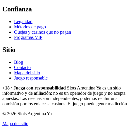
Confianza
Legalidad
Métodos de pago
Quejas y casinos que no pagan
Programas VIP
Sitio
Blog
Contacto
Mapa del sitio
Juego responsable
+18 · Juega con responsabilidad
Slots Argentina Ya es un sitio
informativo y de afiliación: no es un operador de juego y no acepta
apuestas. Las reseñas son independientes; podemos recibir una
comisión por los enlaces a casinos. El juego puede generar adicción.
© 2026 Slots Argentina Ya
Mapa del sitio