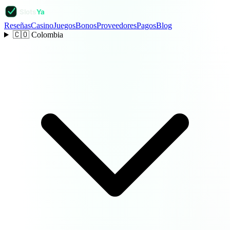
Reseñas
Casino
Juegos
Bonos
Proveedores
Pagos
Blog
🇨🇴
Colombia