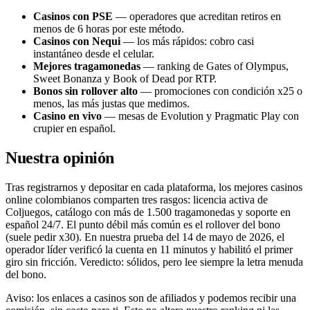
Casinos con PSE
— operadores que acreditan retiros en
menos de 6 horas por este método.
Casinos con Nequi
— los más rápidos: cobro casi
instantáneo desde el celular.
Mejores tragamonedas
— ranking de Gates of Olympus,
Sweet Bonanza y Book of Dead por RTP.
Bonos sin rollover alto
— promociones con condición x25 o
menos, las más justas que medimos.
Casino en vivo
— mesas de Evolution y Pragmatic Play con
crupier en español.
Nuestra opinión
Tras registrarnos y depositar en cada plataforma, los mejores casinos
online colombianos comparten tres rasgos: licencia activa de
Coljuegos, catálogo con más de 1.500 tragamonedas y soporte en
español 24/7. El punto débil más común es el rollover del bono
(suele pedir x30). En nuestra prueba del 14 de mayo de 2026, el
operador líder verificó la cuenta en 11 minutos y habilitó el primer
giro sin fricción. Veredicto: sólidos, pero lee siempre la letra menuda
del bono.
Aviso: los enlaces a casinos son de afiliados y podemos recibir una