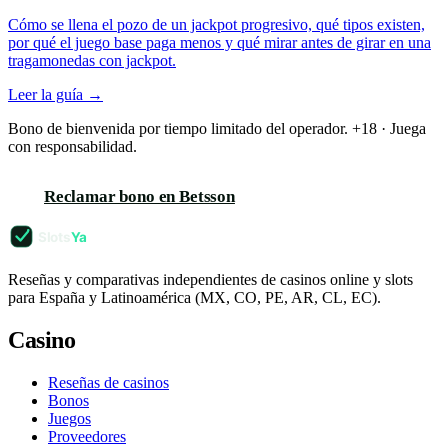
Cómo se llena el pozo de un jackpot progresivo, qué tipos existen,
por qué el juego base paga menos y qué mirar antes de girar en una
tragamonedas con jackpot.
Leer la guía →
Bono de bienvenida por tiempo limitado del operador. +18 · Juega
con responsabilidad.
Reclamar bono en Betsson
Reseñas y comparativas independientes de casinos online y slots
para España y Latinoamérica (MX, CO, PE, AR, CL, EC).
Casino
Reseñas de casinos
Bonos
Juegos
Proveedores