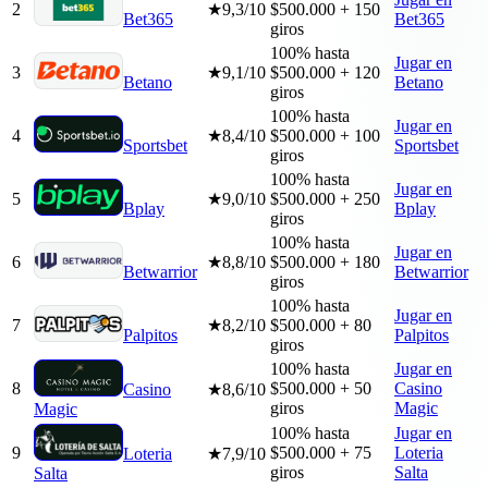
2
★
9,3/10
$500.000 + 150
Bet365
Bet365
giros
100% hasta
Jugar en
3
★
9,1/10
$500.000 + 120
Betano
Betano
giros
100% hasta
Jugar en
4
★
8,4/10
$500.000 + 100
Sportsbet
Sportsbet
giros
100% hasta
Jugar en
5
★
9,0/10
$500.000 + 250
Bplay
Bplay
giros
100% hasta
Jugar en
6
★
8,8/10
$500.000 + 180
Betwarrior
Betwarrior
giros
100% hasta
Jugar en
7
★
8,2/10
$500.000 + 80
Palpitos
Palpitos
giros
100% hasta
Jugar en
8
$500.000 + 50
Casino
Casino
★
8,6/10
giros
Magic
Magic
100% hasta
Jugar en
9
$500.000 + 75
Loteria
Loteria
★
7,9/10
giros
Salta
Salta