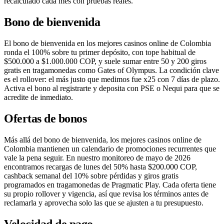
recalculado cada mes con pruebas reales.
Bono de bienvenida
El bono de bienvenida en los mejores casinos online de Colombia
ronda el 100% sobre tu primer depósito, con tope habitual de
$500.000 a $1.000.000 COP, y suele sumar entre 50 y 200 giros
gratis en tragamonedas como Gates of Olympus. La condición clave
es el rollover: el más justo que medimos fue x25 con 7 días de plazo.
Activa el bono al registrarte y deposita con PSE o Nequi para que se
acredite de inmediato.
Ofertas de bonos
Más allá del bono de bienvenida, los mejores casinos online de
Colombia mantienen un calendario de promociones recurrentes que
vale la pena seguir. En nuestro monitoreo de mayo de 2026
encontramos recargas de lunes del 50% hasta $200.000 COP,
cashback semanal del 10% sobre pérdidas y giros gratis
programados en tragamonedas de Pragmatic Play. Cada oferta tiene
su propio rollover y vigencia, así que revisa los términos antes de
reclamarla y aprovecha solo las que se ajusten a tu presupuesto.
Velocidad de pago