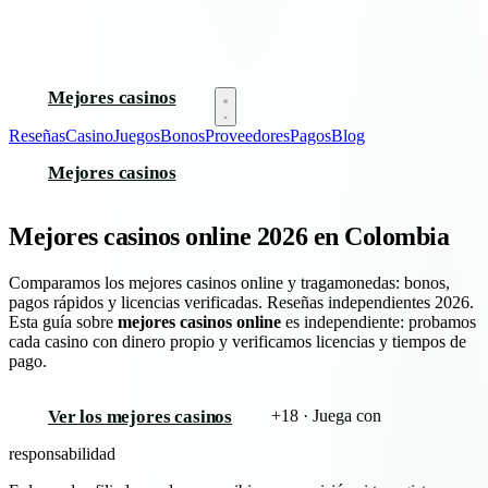
Mejores casinos
Reseñas
Casino
Juegos
Bonos
Proveedores
Pagos
Blog
Mejores casinos
Mejores casinos online 2026 en Colombia
Comparamos los mejores casinos online y tragamonedas: bonos,
pagos rápidos y licencias verificadas. Reseñas independientes 2026.
Esta guía sobre
mejores casinos online
es independiente: probamos
cada casino con dinero propio y verificamos licencias y tiempos de
pago.
Ver los mejores casinos
+18 · Juega con
responsabilidad