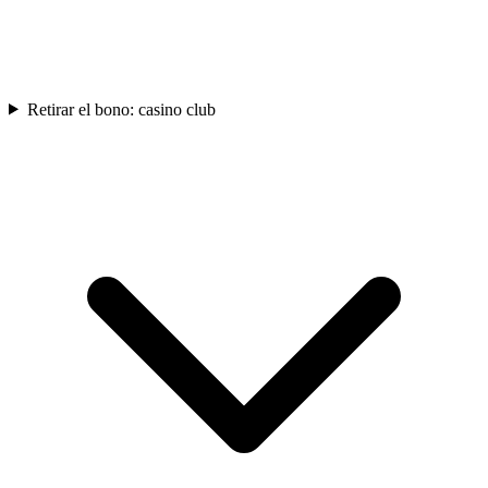
Retirar el bono: casino club