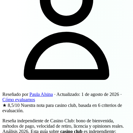
Reseñado por
Paula Alsina
·
Actualizado:
1 de agosto de 2026
·
Cómo evaluamos
★
8,5
/10
Nuestra nota para casino club, basada en 6 criterios de
evaluación.
Reseña independiente de Casino Club: bono de bienvenida,
métodos de pago, velocidad de retiro, licencia y opiniones reales.
Análisis 2026. Esta guía sobre
casino club
es independiente: