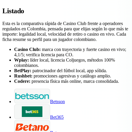
Listado
Esta es la comparativa rápida de Casino Club frente a operadores
regulados en Colombia, pensada para que elijas según lo que más te
importe: legalidad local, velocidad de retiro o casino en vivo. Cada
ficha resume su perfil para un jugador colombiano.
Casino Club:
marca con trayectoria y fuerte casino en vivo;
4,1/5; verifica licencia para CO.
Wplay:
líder local, licencia Coljuegos, métodos 100%
colombianos.
BetPlay:
patrocinador del fútbol local, app sólida.
Rushbet:
promociones agresivas y catálogo amplio.
Codere:
presencia física más online, marca consolidada.
Betsson
Bet365