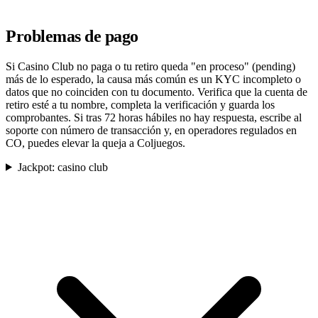
Problemas de pago
Si Casino Club no paga o tu retiro queda "en proceso" (pending)
más de lo esperado, la causa más común es un KYC incompleto o
datos que no coinciden con tu documento. Verifica que la cuenta de
retiro esté a tu nombre, completa la verificación y guarda los
comprobantes. Si tras 72 horas hábiles no hay respuesta, escribe al
soporte con número de transacción y, en operadores regulados en
CO, puedes elevar la queja a Coljuegos.
Jackpot: casino club