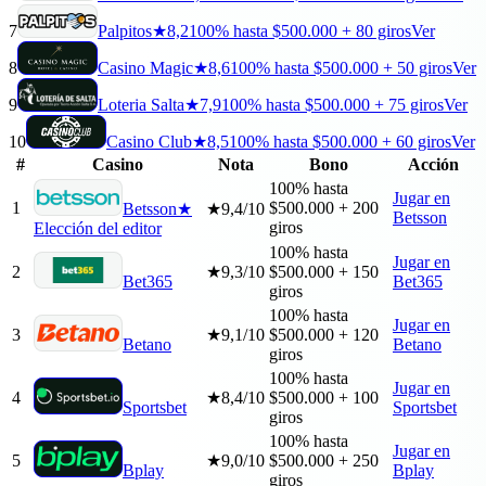
7
Palpitos
★
8,2
100% hasta $500.000 + 80 giros
Ver
8
Casino Magic
★
8,6
100% hasta $500.000 + 50 giros
Ver
9
Loteria Salta
★
7,9
100% hasta $500.000 + 75 giros
Ver
10
Casino Club
★
8,5
100% hasta $500.000 + 60 giros
Ver
#
Casino
Nota
Bono
Acción
100% hasta
Jugar en
1
$500.000 + 200
Betsson
★
★
9,4/10
Betsson
giros
Elección del editor
100% hasta
Jugar en
2
★
9,3/10
$500.000 + 150
Bet365
Bet365
giros
100% hasta
Jugar en
3
★
9,1/10
$500.000 + 120
Betano
Betano
giros
100% hasta
Jugar en
4
★
8,4/10
$500.000 + 100
Sportsbet
Sportsbet
giros
100% hasta
Jugar en
5
★
9,0/10
$500.000 + 250
Bplay
Bplay
giros