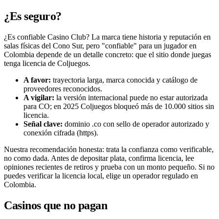
¿Es seguro?
¿Es confiable Casino Club? La marca tiene historia y reputación en
salas físicas del Cono Sur, pero "confiable" para un jugador en
Colombia depende de un detalle concreto: que el sitio donde juegas
tenga licencia de Coljuegos.
A favor:
trayectoria larga, marca conocida y catálogo de
proveedores reconocidos.
A vigilar:
la versión internacional puede no estar autorizada
para CO; en 2025 Coljuegos bloqueó más de 10.000 sitios sin
licencia.
Señal clave:
dominio .co con sello de operador autorizado y
conexión cifrada (https).
Nuestra recomendación honesta: trata la confianza como verificable,
no como dada. Antes de depositar plata, confirma licencia, lee
opiniones recientes de retiros y prueba con un monto pequeño. Si no
puedes verificar la licencia local, elige un operador regulado en
Colombia.
Casinos que no pagan