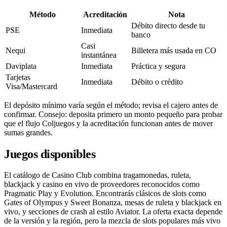
Método
Acreditación
Nota
Débito directo desde tu
PSE
Inmediata
banco
Casi
Nequi
Billetera más usada en CO
instantánea
Daviplata
Inmediata
Práctica y segura
Tarjetas
Inmediata
Débito o crédito
Visa/Mastercard
El depósito mínimo varía según el método; revisa el cajero antes de
confirmar. Consejo: deposita primero un monto pequeño para probar
que el flujo Coljuegos y la acreditación funcionan antes de mover
sumas grandes.
Juegos disponibles
El catálogo de Casino Club combina tragamonedas, ruleta,
blackjack y casino en vivo de proveedores reconocidos como
Pragmatic Play y Evolution. Encontrarás clásicos de slots como
Gates of Olympus y Sweet Bonanza, mesas de ruleta y blackjack en
vivo, y secciones de crash al estilo Aviator. La oferta exacta depende
de la versión y la región, pero la mezcla de slots populares más vivo