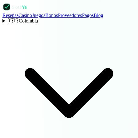
Reseñas
Casino
Juegos
Bonos
Proveedores
Pagos
Blog
🇨🇴
Colombia