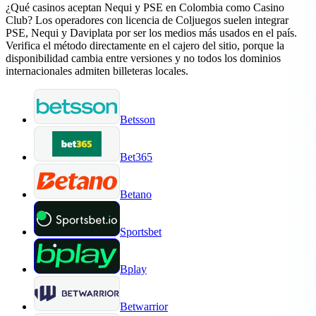
¿Qué casinos aceptan Nequi y PSE en Colombia como Casino
Club? Los operadores con licencia de Coljuegos suelen integrar
PSE, Nequi y Daviplata por ser los medios más usados en el país.
Verifica el método directamente en el cajero del sitio, porque la
disponibilidad cambia entre versiones y no todos los dominios
internacionales admiten billeteras locales.
Betsson
Bet365
Betano
Sportsbet
Bplay
Betwarrior