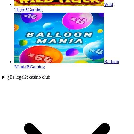
Wild
Tiger
BGaming
Balloon
Mania
BGaming
¿Es legal?: casino club