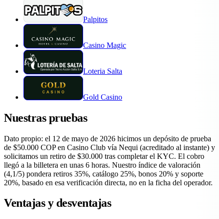
Palpitos
Casino Magic
Loteria Salta
Gold Casino
Nuestras pruebas
Dato propio: el 12 de mayo de 2026 hicimos un depósito de prueba
de $50.000 COP en Casino Club vía Nequi (acreditado al instante) y
solicitamos un retiro de $30.000 tras completar el KYC. El cobro
llegó a la billetera en unas 6 horas. Nuestro índice de valoración
(4,1/5) pondera retiros 35%, catálogo 25%, bonos 20% y soporte
20%, basado en esa verificación directa, no en la ficha del operador.
Ventajas y desventajas