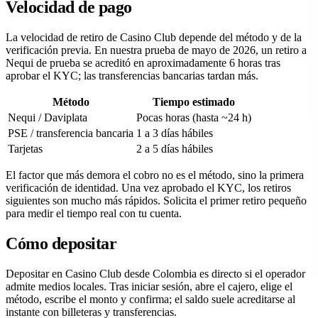
Velocidad de pago
La velocidad de retiro de Casino Club depende del método y de la
verificación previa. En nuestra prueba de mayo de 2026, un retiro a
Nequi de prueba se acreditó en aproximadamente 6 horas tras
aprobar el KYC; las transferencias bancarias tardan más.
Método
Tiempo estimado
Nequi / Daviplata
Pocas horas (hasta ~24 h)
PSE / transferencia bancaria
1 a 3 días hábiles
Tarjetas
2 a 5 días hábiles
El factor que más demora el cobro no es el método, sino la primera
verificación de identidad. Una vez aprobado el KYC, los retiros
siguientes son mucho más rápidos. Solicita el primer retiro pequeño
para medir el tiempo real con tu cuenta.
Cómo depositar
Depositar en Casino Club desde Colombia es directo si el operador
admite medios locales. Tras iniciar sesión, abre el cajero, elige el
método, escribe el monto y confirma; el saldo suele acreditarse al
instante con billeteras y transferencias.