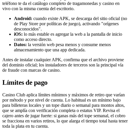
teléfono te da el catálogo completo de tragamonedas y casino en
vivo con la misma cuenta del escritorio.
Android:
cuando existe APK, se descarga del sitio oficial (no
de Play Store por políticas de juego), activando "orígenes
desconocidos".
iOS:
lo más estable es agregar la web a la pantalla de inicio
como acceso directo.
Datos:
la versión web pesa menos y consume menos
almacenamiento que una app dedicada.
Antes de instalar cualquier APK, confirma que el archivo proviene
del dominio oficial; los instaladores de terceros son la principal vía
de fraude con marcas de casino.
Límites de pago
Casino Club aplica límites mínimos y máximos de retiro que varían
por método y por nivel de cuenta. Lo habitual es un mínimo bajo
para billeteras locales y un tope diario o semanal para montos altos,
que se amplía con verificación completa o estatus VIP. Revisa el
cajero antes de jugar fuerte: si ganas más del tope semanal, el cobro
se fracciona en varios retiros, lo que alarga el tiempo total hasta tener
toda la plata en tu cuenta.