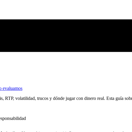
 evaluamos
, RTP, volatilidad, trucos y dónde jugar con dinero real. Esta guía so
esponsabilidad