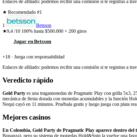
Enlaces de afiliado: podemos recibir una comisión si te registras a tra
★ Recomendado #1
1
Betsson
★
9,4
/10
100% hasta $500.000 + 200 giros
Jugar en Betsson
+18 · Juega con responsabilidad
Enlaces de afiliado: podemos recibir una comisión si te registras a tra
Veredicto rápido
Gold Party
es una tragamonedas de Pragmatic Play con grilla 5x3, 25
mecánica de fiesta dorada con monedas acumulables y la función Hold
Nequi cayó en 11 minutos. Pruébala gratis y luego juega con plata rea
Mejores casinos
En Colombia, Gold Party de Pragmatic Play aparece dentro del to
Bonanza), pero su sistema de monedas Hold&Spin la vuelve una favori