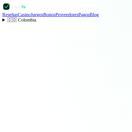
Reseñas
Casino
Juegos
Bonos
Proveedores
Pagos
Blog
🇨🇴
Colombia