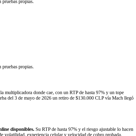
n pruebas propias.
n pruebas propias.
silla multiplicadora donde cae, con un RTP de hasta 97% y un tope
 prueba del 3 de mayo de 2026 un retiro de $130.000 CLP vía Mach llegó
nline disponibles.
Su RTP de hasta 97% y el riesgo ajustable lo hacen
e volatilidad, experiencia celular y velocidad de cobro probada.