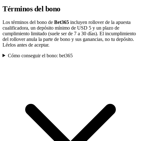
Términos del bono
Los términos del bono de
Bet365
incluyen rollover de la apuesta
cualificadora, un depósito mínimo de USD 5 y un plazo de
cumplimiento limitado (suele ser de 7 a 30 días). El incumplimiento
del rollover anula la parte de bono y sus ganancias, no tu depósito.
Léelos antes de aceptar.
Cómo conseguir el bono: bet365