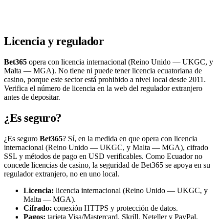
Licencia y regulador
Bet365
opera con licencia internacional (Reino Unido — UKGC, y
Malta — MGA). No tiene ni puede tener licencia ecuatoriana de
casino, porque este sector está prohibido a nivel local desde 2011.
Verifica el número de licencia en la web del regulador extranjero
antes de depositar.
¿Es seguro?
¿Es seguro
Bet365
? Sí, en la medida en que opera con licencia
internacional (Reino Unido — UKGC, y Malta — MGA), cifrado
SSL y métodos de pago en USD verificables. Como Ecuador no
concede licencias de casino, la seguridad de Bet365 se apoya en su
regulador extranjero, no en uno local.
Licencia:
licencia internacional (Reino Unido — UKGC, y
Malta — MGA).
Cifrado:
conexión HTTPS y protección de datos.
Pagos:
tarjeta Visa/Mastercard, Skrill, Neteller y PayPal,