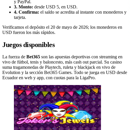
y PayPal.
3. Monto:
desde USD 5, en USD.
4. Confirma:
el saldo se acredita al instante con monederos y
tarjeta.
Verificamos el depósito el 20 de mayo de 2026; los monederos en
USD fueron los más rápidos.
Juegos disponibles
La fuerza de
Bet365
son las apuestas deportivas con streaming en
vivo de fútbol, tenis y baloncesto, más cash out parcial. Su casino
suma tragamonedas de Playtech, ruleta y blackjack en vivo de
Evolution y la sección Bet365 Games. Todo se juega en USD desde
Ecuador en web y app, con cuotas para la LigaPro.