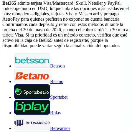
Bet365
admite tarjeta Visa/Mastercard, Skrill, Neteller y PayPal,
todos operando en USD, lo que cubre las opciones más usadas en el
país: monederos digitales, tarjetas Visa o Mastercard y prepago
AstroPay para quienes prefieren no exponer su cuenta bancaria.
Confirmamos cada depósito y retiro con estos métodos durante la
prueba del 20 de mayo de 2026, cuando el cobro tardó 1 h 30 min a
tarjeta Visa. Si tu prioridad es un método concreto, verifica que esté
activo en la caja de Bet365 antes de registrarte, porque la
disponibilidad puede variar según la actualización del operador.
Betsson
Betano
Sportsbet
Bplay
Betwarrior