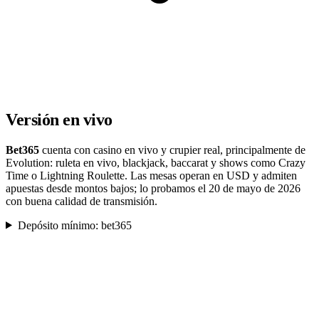
Versión en vivo
Bet365
cuenta con casino en vivo y crupier real, principalmente de
Evolution: ruleta en vivo, blackjack, baccarat y shows como Crazy
Time o Lightning Roulette. Las mesas operan en USD y admiten
apuestas desde montos bajos; lo probamos el 20 de mayo de 2026
con buena calidad de transmisión.
Depósito mínimo: bet365