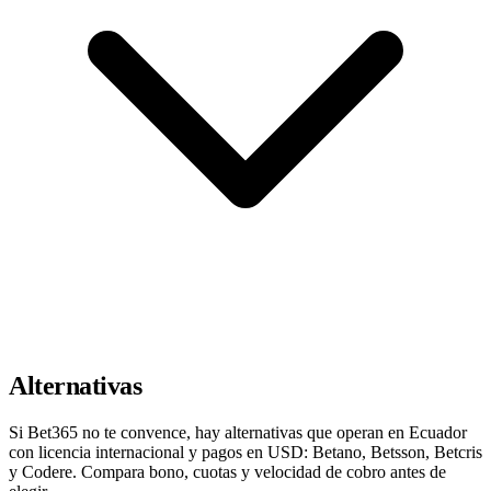
Alternativas
Si Bet365 no te convence, hay alternativas que operan en Ecuador
con licencia internacional y pagos en USD: Betano, Betsson, Betcris
y Codere. Compara bono, cuotas y velocidad de cobro antes de