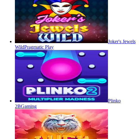
Joker's Jewels
Wild
Pragmatic Play
Plinko
2
BGaming