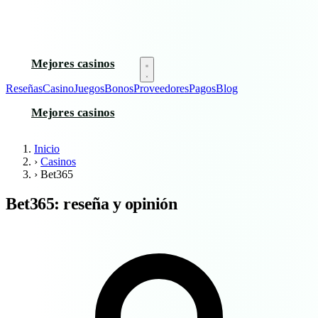
Mejores casinos
Reseñas
Casino
Juegos
Bonos
Proveedores
Pagos
Blog
Mejores casinos
Inicio
›
Casinos
›
Bet365
Bet365: reseña y opinión