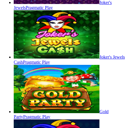
Joker's
Jewels
Pragmatic Play
Joker's Jewels
Cash
Pragmatic Play
Gold
Party
Pragmatic Play