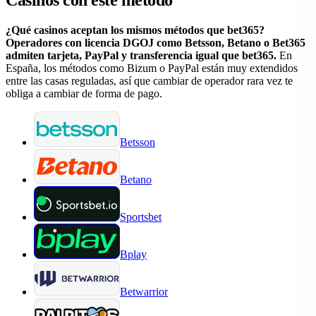
¿Qué casinos aceptan los mismos métodos que bet365?
Operadores con licencia DGOJ como Betsson, Betano o Bet365
admiten tarjeta, PayPal y transferencia igual que bet365.
En
España, los métodos como Bizum o PayPal están muy extendidos
entre las casas reguladas, así que cambiar de operador rara vez te
obliga a cambiar de forma de pago.
Betsson
Betano
Sportsbet
Bplay
Betwarrior