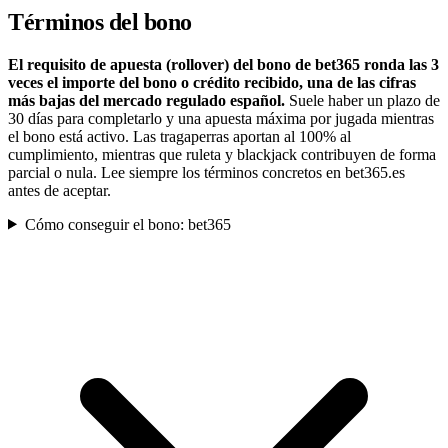
Términos del bono
El requisito de apuesta (rollover) del bono de bet365 ronda las 3
veces el importe del bono o crédito recibido, una de las cifras
más bajas del mercado regulado español.
Suele haber un plazo de
30 días para completarlo y una apuesta máxima por jugada mientras
el bono está activo. Las tragaperras aportan al 100% al
cumplimiento, mientras que ruleta y blackjack contribuyen de forma
parcial o nula. Lee siempre los términos concretos en bet365.es
antes de aceptar.
Cómo conseguir el bono: bet365