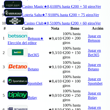
8
Casino Magic
★
8,6
100% hasta €200 + 50 giros
Ver
9
Loteria Salta
★
7,9
100% hasta €200 + 75 giros
Ver
10
Casino Club
★
8,5
100% hasta €200 + 60 giros
Ver
#
Casino
Nota
Bono
Acción
100% hasta
Jugar en
1
€200 + 200
Betsson
★
★
9,4/10
Betsson
giros
Elección del editor
100% hasta
Jugar en
2
★
9,3/10
€200 + 150
Bet365
Bet365
giros
100% hasta
Jugar en
3
★
9,1/10
€200 + 120
Betano
Betano
giros
100% hasta
Jugar en
4
★
8,4/10
€200 + 100
Sportsbet
Sportsbet
giros
100% hasta
Jugar en
5
★
9,0/10
€200 + 250
Bplay
Bplay
giros
100% hasta
Jugar en
6
★
8,8/10
€200 + 180