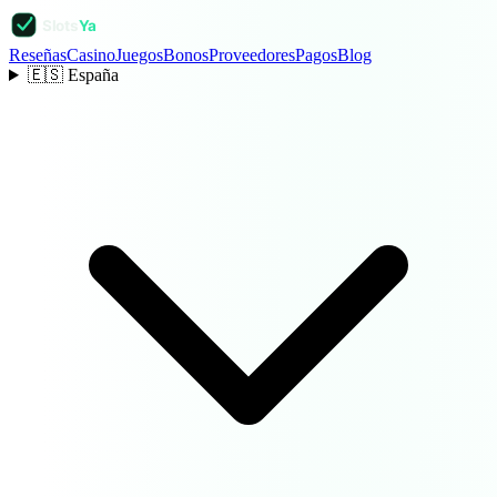
Reseñas
Casino
Juegos
Bonos
Proveedores
Pagos
Blog
🇪🇸
España