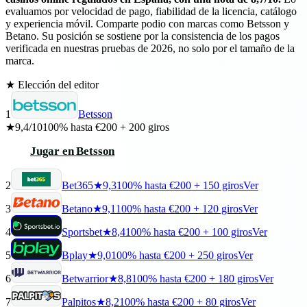
evaluamos por velocidad de pago, fiabilidad de la licencia, catálogo
y experiencia móvil. Comparte podio con marcas como Betsson y
Betano. Su posición se sostiene por la consistencia de los pagos
verificada en nuestras pruebas de 2026, no solo por el tamaño de la
marca.
★ Elección del editor
1
Betsson
★
9,4
/10
100% hasta €200 + 200 giros
Jugar en Betsson
2
Bet365
★
9,3
100% hasta €200 + 150 giros
Ver
3
Betano
★
9,1
100% hasta €200 + 120 giros
Ver
4
Sportsbet
★
8,4
100% hasta €200 + 100 giros
Ver
5
Bplay
★
9,0
100% hasta €200 + 250 giros
Ver
6
Betwarrior
★
8,8
100% hasta €200 + 180 giros
Ver
7
Palpitos
★
8,2
100% hasta €200 + 80 giros
Ver