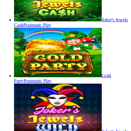
Joker's Jewels
Cash
Pragmatic Play
Gold
Party
Pragmatic Play