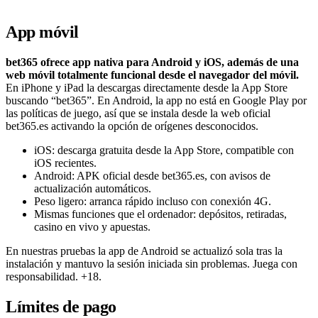
App móvil
bet365 ofrece app nativa para Android y iOS, además de una
web móvil totalmente funcional desde el navegador del móvil.
En iPhone y iPad la descargas directamente desde la App Store
buscando “bet365”. En Android, la app no está en Google Play por
las políticas de juego, así que se instala desde la web oficial
bet365.es activando la opción de orígenes desconocidos.
iOS: descarga gratuita desde la App Store, compatible con
iOS recientes.
Android: APK oficial desde bet365.es, con avisos de
actualización automáticos.
Peso ligero: arranca rápido incluso con conexión 4G.
Mismas funciones que el ordenador: depósitos, retiradas,
casino en vivo y apuestas.
En nuestras pruebas la app de Android se actualizó sola tras la
instalación y mantuvo la sesión iniciada sin problemas. Juega con
responsabilidad. +18.
Límites de pago