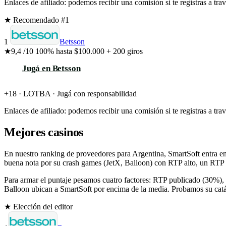
Enlaces de afiliado: podemos recibir una comisión si te registras a tra
★ Recomendado #1
1
Betsson
★
9,4
/10
100% hasta $100.000 + 200 giros
Jugá en Betsson
+18 · LOTBA · Jugá con responsabilidad
Enlaces de afiliado: podemos recibir una comisión si te registras a tra
Mejores casinos
En nuestro ranking de proveedores para Argentina, SmartSoft entra e
buena nota por su crash games (JetX, Balloon) con RTP alto, un RTP 
Para armar el puntaje pesamos cuatro factores: RTP publicado (30%), v
Balloon ubican a SmartSoft por encima de la media. Probamos su catá
★ Elección del editor