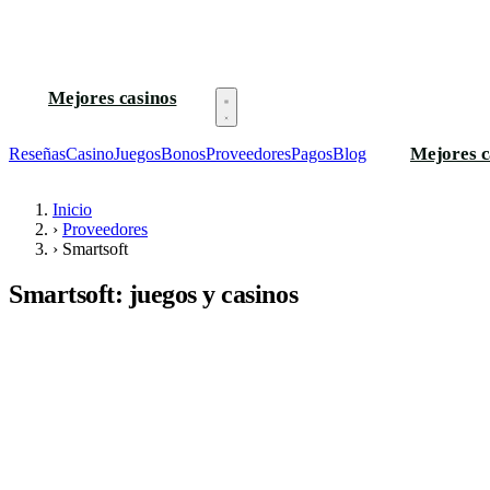
Mejores casinos
Mejores c
Reseñas
Casino
Juegos
Bonos
Proveedores
Pagos
Blog
Inicio
›
Proveedores
›
Smartsoft
Smartsoft: juegos y casinos