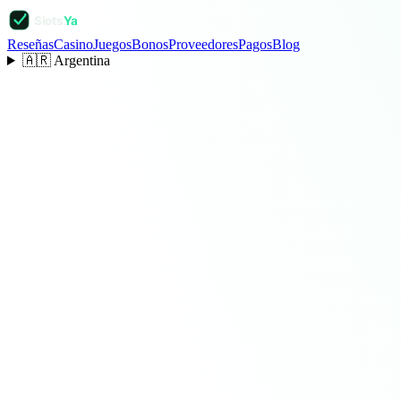
Reseñas
Casino
Juegos
Bonos
Proveedores
Pagos
Blog
🇦🇷
Argentina