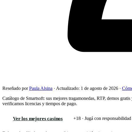
Reseñado por
Paula Alsina
·
Actualizado:
1 de agosto de 2026
·
Cómo
Catálogo de Smartsoft: sus mejores tragamonedas, RTP, demos gratis y
verificamos licencias y tiempos de pago.
Ver los mejores casinos
+18 · Jugá con responsabilidad