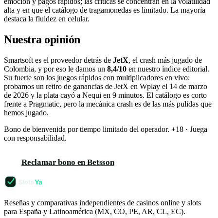
emoción y pagos rápidos; las críticas se concentran en la volatilidad
alta y en que el catálogo de tragamonedas es limitado. La mayoría
destaca la fluidez en celular.
Nuestra opinión
Smartsoft es el proveedor detrás de
JetX
, el crash más jugado de
Colombia, y por eso le damos un
8,4/10
en nuestro índice editorial.
Su fuerte son los juegos rápidos con multiplicadores en vivo:
probamos un retiro de ganancias de JetX en Wplay el 14 de marzo
de 2026 y la plata cayó a Nequi en 9 minutos. El catálogo es corto
frente a Pragmatic, pero la mecánica crash es de las más pulidas que
hemos jugado.
Bono de bienvenida por tiempo limitado del operador. +18 · Juega
con responsabilidad.
Reclamar bono en Betsson
Reseñas y comparativas independientes de casinos online y slots
para España y Latinoamérica (MX, CO, PE, AR, CL, EC).