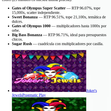
Gates of Olympus Super Scatter
— RTP 96.07%, tope
15,000x, scatter independiente.
Sweet Bonanza
— RTP 96.51%, tope 21,100x, temática de
dulces.
Gates of Olympus 1000
— multiplicadores hasta 1000x por
orbe.
Big Bass Bonanza
— RTP 96.71%, ideal para presupuestos
chicos.
Sugar Rush
— cuadrícula con multiplicadores por casilla.
Joker's
Jewels
Pragmatic Play