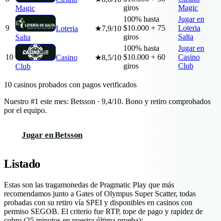
giros
Magic
Magic
100% hasta
Jugar en
9
$10.000 + 75
Loteria
Loteria
★
7,9/10
giros
Salta
Salta
100% hasta
Jugar en
10
$10.000 + 60
Casino
Casino
★
8,5/10
giros
Club
Club
10 casinos probados con pagos verificados
Nuestro #1 este mes: Betsson · 9,4/10. Bono y retiro comprobados
por el equipo.
Jugar en Betsson
Listado
Estas son las tragamonedas de Pragmatic Play que más
recomendamos junto a Gates of Olympus Super Scatter, todas
probadas con su retiro vía SPEI y disponibles en casinos con
permiso SEGOB. El criterio fue RTP, tope de pago y rapidez de
cobro (25 minutos en nuestra última prueba):