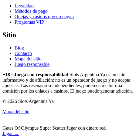
Legalidad
Métodos de pago
Quejas y casinos que no pagan
Programas VIP
Sitio
Blog
Contacto
Mapa del sitio
Juego responsable
+18 · Juega con responsabilidad
Slots Argentina Ya es un sitio
informativo y de afiliación: no es un operador de juego y no acepta
apuestas. Las reseñas son independientes; podemos recibir una
comisión por los enlaces a casinos. El juego puede generar adicción.
© 2026 Slots Argentina Ya
Mapa del sitio
Gates Of Olympus Super Scatter
Jugar con dinero real
Jugar →