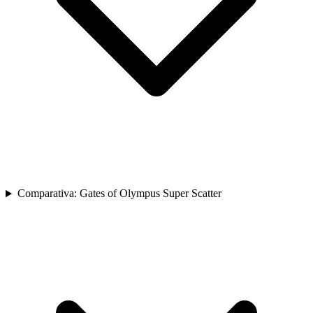
Comparativa: Gates of Olympus Super Scatter