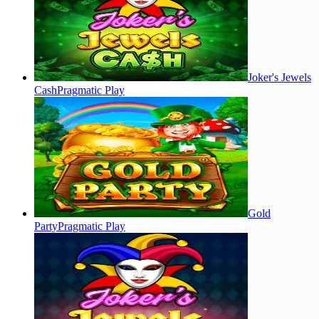
Joker's Jewels
Cash
Pragmatic Play
Gold
Party
Pragmatic Play