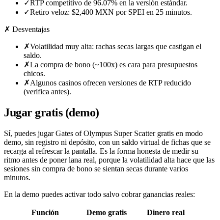
✓
RTP competitivo de 96.07% en la versión estándar.
✓
Retiro veloz: $2,400 MXN por SPEI en 25 minutos.
✗
Desventajas
✗
Volatilidad muy alta: rachas secas largas que castigan el
saldo.
✗
La compra de bono (~100x) es cara para presupuestos
chicos.
✗
Algunos casinos ofrecen versiones de RTP reducido
(verifica antes).
Jugar gratis (demo)
Sí, puedes jugar Gates of Olympus Super Scatter gratis en modo
demo, sin registro ni depósito, con un saldo virtual de fichas que se
recarga al refrescar la pantalla. Es la forma honesta de medir su
ritmo antes de poner lana real, porque la volatilidad alta hace que las
sesiones sin compra de bono se sientan secas durante varios
minutos.
En la demo puedes activar todo salvo cobrar ganancias reales:
Función
Demo gratis
Dinero real