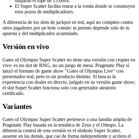
disparan el tope de 15,000x.
El Super Scatter facilita entrar a la ronda donde se construyen
esos pozos de multiplicadores.
A diferencia de los slots de jackpot en red, aquí no compites contra
otros jugadores por un bote común: tu premio depende solo de tu
apuesta y del multiplicador acumulado.
Versión en vivo
Gates of Olympus Super Scatter no tiene una versión con crupier en
vivo: es un slot de RNG, no un juego de mesa. Pragmatic Play sí
lanzó el formato de game show "Gates of Olympus Live" con
presentador real, pero es un producto distinto. Si buscas la
experiencia con dealer en directo, juégalo en su versión game show;
el slot Super Scatter funciona solo con generador aleatorio
certificado.
Variantes
Gates of Olympus Super Scatter pertenece a una familia amplia de
Pragmatic Play basada en la temática de Zeus y el Olimpo. La
diferencia central de esta versión es el símbolo Super Scatter,
ausente en las demás, que cae de forma independiente y acelera el