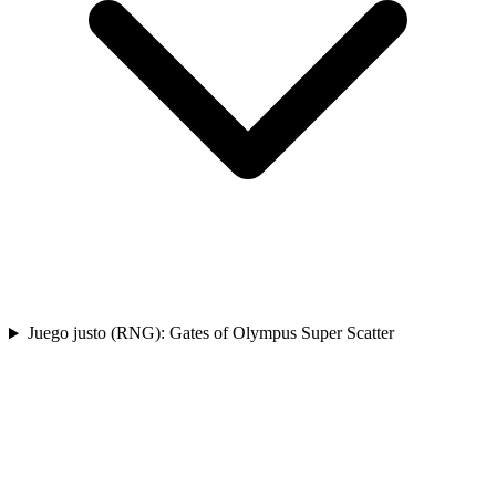
Juego justo (RNG): Gates of Olympus Super Scatter