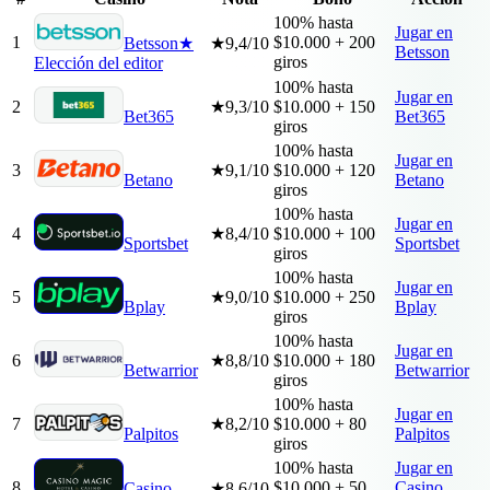
100% hasta
Jugar en
1
$10.000 + 200
Betsson
★
★
9,4/10
Betsson
giros
Elección del editor
100% hasta
Jugar en
2
★
9,3/10
$10.000 + 150
Bet365
Bet365
giros
100% hasta
Jugar en
3
★
9,1/10
$10.000 + 120
Betano
Betano
giros
100% hasta
Jugar en
4
★
8,4/10
$10.000 + 100
Sportsbet
Sportsbet
giros
100% hasta
Jugar en
5
★
9,0/10
$10.000 + 250
Bplay
Bplay
giros
100% hasta
Jugar en
6
★
8,8/10
$10.000 + 180
Betwarrior
Betwarrior
giros
100% hasta
Jugar en
7
★
8,2/10
$10.000 + 80
Palpitos
Palpitos
giros
100% hasta
Jugar en
8
$10.000 + 50
Casino
Casino
★
8,6/10