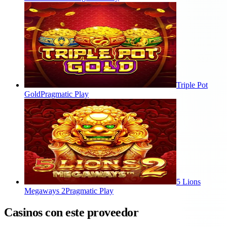
Triple Pot
Gold
Pragmatic Play
5 Lions
Megaways 2
Pragmatic Play
Casinos con este proveedor