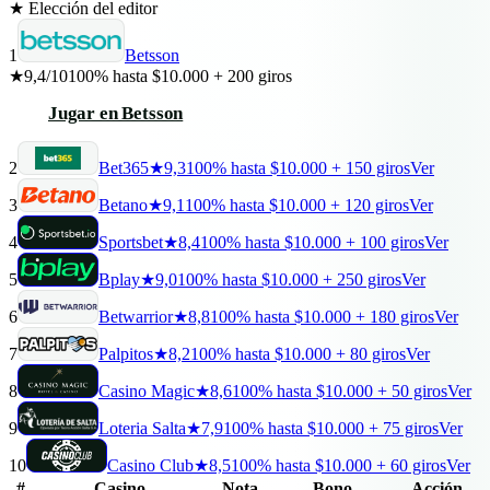
★ Elección del editor
1
Betsson
★
9,4
/10
100% hasta $10.000 + 200 giros
Jugar en Betsson
2
Bet365
★
9,3
100% hasta $10.000 + 150 giros
Ver
3
Betano
★
9,1
100% hasta $10.000 + 120 giros
Ver
4
Sportsbet
★
8,4
100% hasta $10.000 + 100 giros
Ver
5
Bplay
★
9,0
100% hasta $10.000 + 250 giros
Ver
6
Betwarrior
★
8,8
100% hasta $10.000 + 180 giros
Ver
7
Palpitos
★
8,2
100% hasta $10.000 + 80 giros
Ver
8
Casino Magic
★
8,6
100% hasta $10.000 + 50 giros
Ver
9
Loteria Salta
★
7,9
100% hasta $10.000 + 75 giros
Ver
10
Casino Club
★
8,5
100% hasta $10.000 + 60 giros
Ver
#
Casino
Nota
Bono
Acción