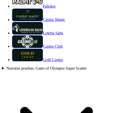
Palpitos
Casino Magic
Loteria Salta
Casino Club
Gold Casino
Nuestras pruebas: Gates of Olympus Super Scatter