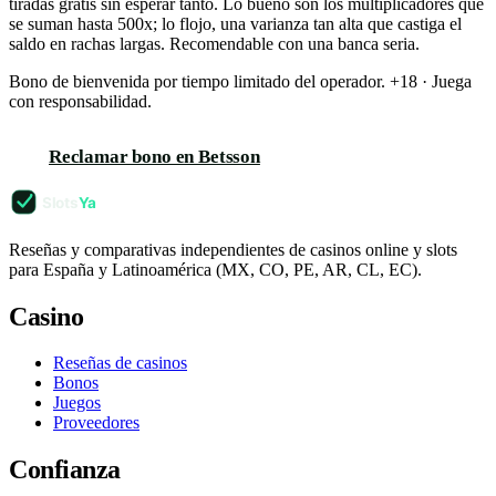
tiradas gratis sin esperar tanto. Lo bueno son los multiplicadores que
se suman hasta 500x; lo flojo, una varianza tan alta que castiga el
saldo en rachas largas. Recomendable con una banca seria.
Bono de bienvenida por tiempo limitado del operador. +18 · Juega
con responsabilidad.
Reclamar bono en Betsson
Reseñas y comparativas independientes de casinos online y slots
para España y Latinoamérica (MX, CO, PE, AR, CL, EC).
Casino
Reseñas de casinos
Bonos
Juegos
Proveedores
Confianza