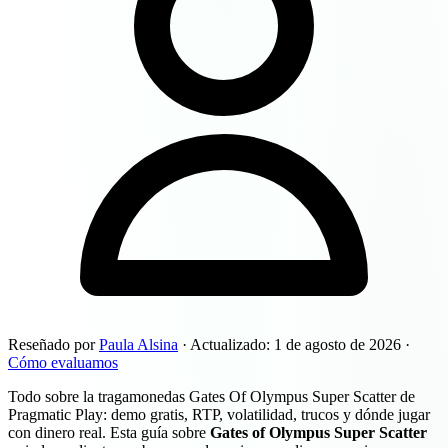
Reseñado por
Paula Alsina
·
Actualizado:
1 de agosto de 2026
·
Cómo evaluamos
Todo sobre la tragamonedas Gates Of Olympus Super Scatter de
Pragmatic Play: demo gratis, RTP, volatilidad, trucos y dónde jugar
con dinero real. Esta guía sobre
Gates of Olympus Super Scatter