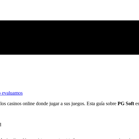
 evaluamos
os casinos online donde jugar a sus juegos. Esta guía sobre
PG Soft
es
d