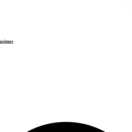
asinos