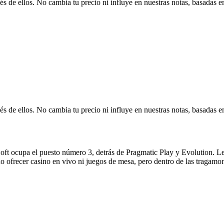
vés de ellos. No cambia tu precio ni influye en nuestras notas, basadas e
vés de ellos. No cambia tu precio ni influye en nuestras notas, basadas e
ft ocupa el puesto número 3, detrás de Pragmatic Play y Evolution. Le
o ofrecer casino en vivo ni juegos de mesa, pero dentro de las tragamon