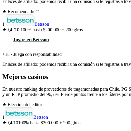
Enlaces de afiliado: podemos recibir una comisión si te registras a tra
★ Recomendado #1
1
Betsson
★
9,4
/10
100% hasta $200.000 + 200 giros
Jugar en Betsson
+18 · Juega con responsabilidad
Enlaces de afiliado: podemos recibir una comisión si te registras a tra
Mejores casinos
En nuestro ranking de proveedores de tragamonedas para Chile, PG So
y un RTP promedio del 96,7%. Pierde puntos frente a los líderes por n
★ Elección del editor
1
Betsson
★
9,4
/10
100% hasta $200.000 + 200 giros