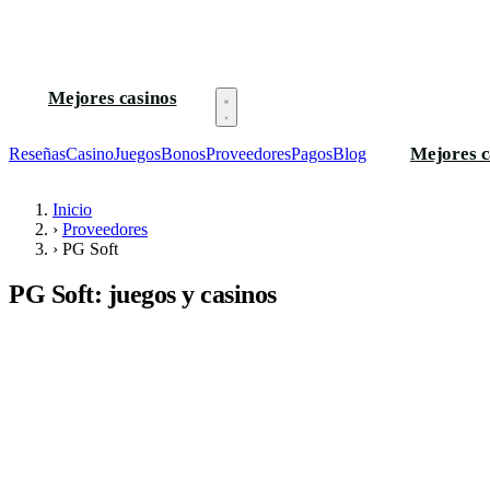
Mejores casinos
Mejores c
Reseñas
Casino
Juegos
Bonos
Proveedores
Pagos
Blog
Inicio
›
Proveedores
›
PG Soft
PG Soft: juegos y casinos