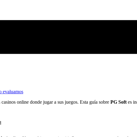
 evaluamos
 casinos online donde jugar a sus juegos. Esta guía sobre
PG Soft
es in
d