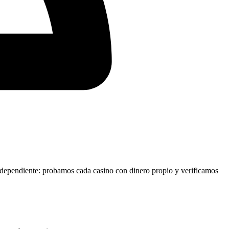
dependiente: probamos cada casino con dinero propio y verificamos