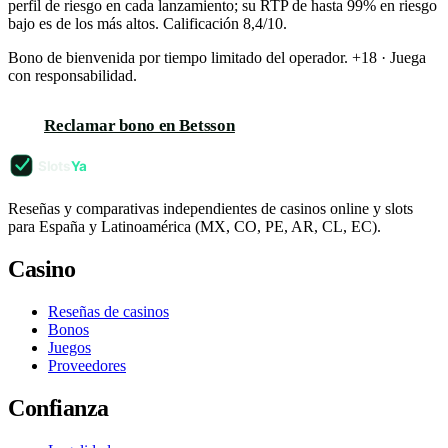
perfil de riesgo en cada lanzamiento; su RTP de hasta 99% en riesgo
bajo es de los más altos. Calificación 8,4/10.
Bono de bienvenida por tiempo limitado del operador. +18 · Juega
con responsabilidad.
Reclamar bono en Betsson
Reseñas y comparativas independientes de casinos online y slots
para España y Latinoamérica (MX, CO, PE, AR, CL, EC).
Casino
Reseñas de casinos
Bonos
Juegos
Proveedores
Confianza