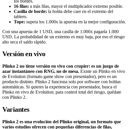
los bordes.
16 filas:
a más filas, mayor el multiplicador extremo posible.
Casilla de borde:
la bolita debe caer en el extremo del
tablero.
Tope:
supera los 1.000x la apuesta en la mejor configuración.
Con una apuesta de 1 USD, una casilla de 1.000x pagaría 1.000
USD. La probabilidad de un extremo es muy baja, por eso el riesgo
alto seca el saldo rápido.
Versión en vivo
Plinko 2 no tiene versión en vivo con crupier: es un juego de
azar instantáneo con RNG, no de mesa.
Existe un Plinko en vivo
de Evolution (formato game show con presentador), pero es un
producto distinto. Plinko 2 funciona solo por software con bolitas
automáticas. Si quieres la experiencia con presentador, busca el
Plinko en vivo de Evolution; para control total del riesgo, quédate
con Plinko 2.
Variantes
Plinko 2 es una evolución del Plinko original, un formato que
varios estudios ofrecen con pequeñas diferencias de filas,