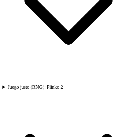
Juego justo (RNG): Plinko 2