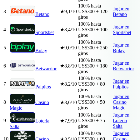
100% hasta
Jugar en
3
★
9,1/10
US$300 + 120
Betano
Betano
giros
100% hasta
Jugar en
4
★
8,4/10
US$300 + 100
Sportsbet
Sportsbet
giros
100% hasta
Jugar en
5
★
9,0/10
US$300 + 250
Bplay
Bplay
giros
100% hasta
Jugar en
6
★
8,8/10
US$300 + 180
Betwarrior
Betwarrior
giros
100% hasta
Jugar en
7
★
8,2/10
US$300 + 80
Palpitos
Palpitos
giros
100% hasta
Jugar en
8
US$300 + 50
Casino
Casino
★
8,6/10
giros
Magic
Magic
100% hasta
Jugar en
9
US$300 + 75
Loteria
Loteria
★
7,9/10
giros
Salta
Salta
100% hasta
Jugar en
10
US$300 + 60
Casino
Casino
★
8,5/10