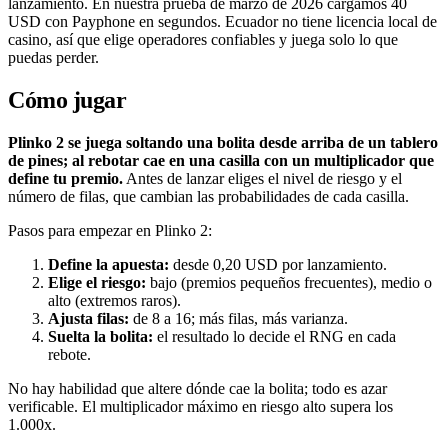
lanzamiento. En nuestra prueba de marzo de 2026 cargamos 40
USD con Payphone en segundos. Ecuador no tiene licencia local de
casino, así que elige operadores confiables y juega solo lo que
puedas perder.
Cómo jugar
Plinko 2 se juega soltando una bolita desde arriba de un tablero
de pines; al rebotar cae en una casilla con un multiplicador que
define tu premio.
Antes de lanzar eliges el nivel de riesgo y el
número de filas, que cambian las probabilidades de cada casilla.
Pasos para empezar en Plinko 2:
Define la apuesta:
desde 0,20 USD por lanzamiento.
Elige el riesgo:
bajo (premios pequeños frecuentes), medio o
alto (extremos raros).
Ajusta filas:
de 8 a 16; más filas, más varianza.
Suelta la bolita:
el resultado lo decide el RNG en cada
rebote.
No hay habilidad que altere dónde cae la bolita; todo es azar
verificable. El multiplicador máximo en riesgo alto supera los
1.000x.