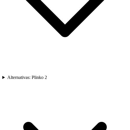
Alternativas: Plinko 2