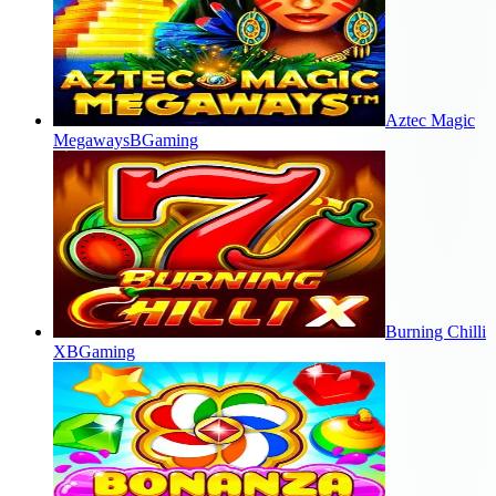
Aztec Magic
Megaways
BGaming
Burning Chilli
X
BGaming