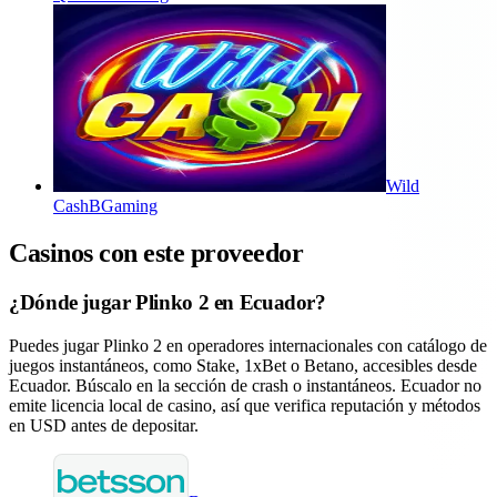
Wild
Cash
BGaming
Casinos con este proveedor
¿Dónde jugar Plinko 2 en Ecuador?
Puedes jugar Plinko 2 en operadores internacionales con catálogo de
juegos instantáneos, como Stake, 1xBet o Betano, accesibles desde
Ecuador. Búscalo en la sección de crash o instantáneos. Ecuador no
emite licencia local de casino, así que verifica reputación y métodos
en USD antes de depositar.