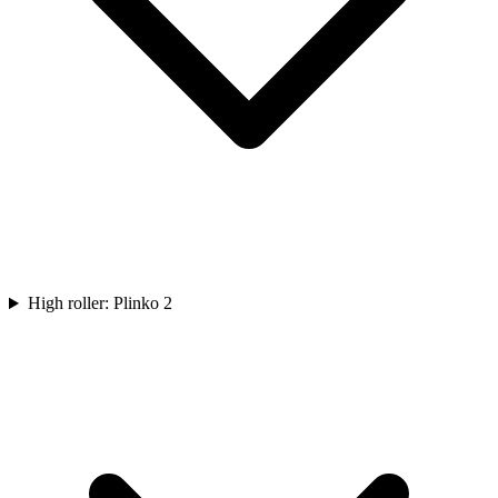
High roller: Plinko 2