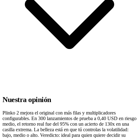
Nuestra opinión
Plinko 2 mejora el original con más filas y multiplicadores
configurables. En 300 lanzamientos de prueba a 0,40 USD en riesgo
medio, el retorno real fue del 95% con un acierto de 130x en una
casilla extrema. La belleza está en que tú controlas la volatilidad:
bajo, medio o alto. Veredicto: ideal para quien quiere decidir su