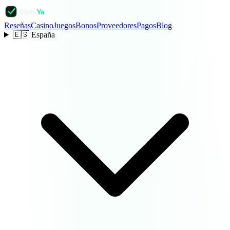
Reseñas
Casino
Juegos
Bonos
Proveedores
Pagos
Blog
🇪🇸
España