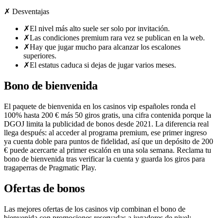
✗
Desventajas
✗
El nivel más alto suele ser solo por invitación.
✗
Las condiciones premium rara vez se publican en la web.
✗
Hay que jugar mucho para alcanzar los escalones
superiores.
✗
El estatus caduca si dejas de jugar varios meses.
Bono de bienvenida
El paquete de bienvenida en los casinos vip españoles ronda el
100% hasta 200 € más 50 giros gratis, una cifra contenida porque la
DGOJ limita la publicidad de bonos desde 2021. La diferencia real
llega después: al acceder al programa premium, ese primer ingreso
ya cuenta doble para puntos de fidelidad, así que un depósito de 200
€ puede acercarte al primer escalón en una sola semana. Reclama tu
bono de bienvenida tras verificar la cuenta y guarda los giros para
tragaperras de Pragmatic Play.
Ofertas de bonos
Las mejores ofertas de los casinos vip combinan el bono de
bienvenida con promociones reservadas a jugadores de nivel: