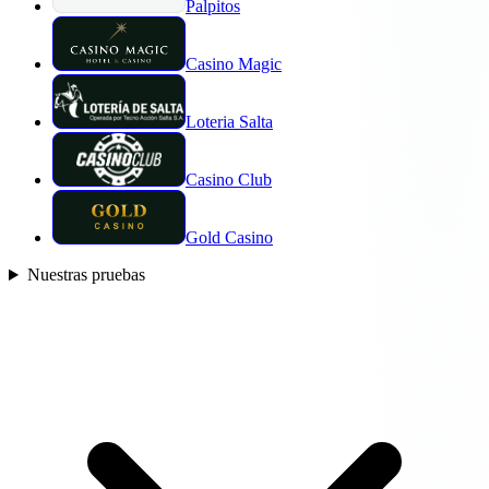
Palpitos
Casino Magic
Loteria Salta
Casino Club
Gold Casino
Nuestras pruebas