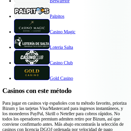
Betwarrior
Palpitos
Casino Magic
Loteria Salta
Casino Club
Gold Casino
Casinos con este método
Para jugar en casinos vip españoles con tu método favorito, prioriza
Bizum y las tarjetas Visa/Mastercard para ingresos instantáneos, y
los monederos PayPal, Skrill o Neteller para cobros rápidos. No
todos los operadores premium admiten retiro por Bizum, así que
conviene confirmarlo antes. Más abajo encontrarás la selección de
casinos con licencia DGOJ ordenada por velocidad de pago