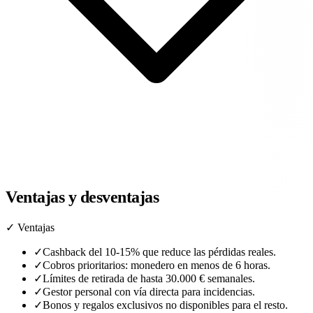
Ventajas y desventajas
✓
Ventajas
✓
Cashback del 10-15% que reduce las pérdidas reales.
✓
Cobros prioritarios: monedero en menos de 6 horas.
✓
Límites de retirada de hasta 30.000 € semanales.
✓
Gestor personal con vía directa para incidencias.
✓
Bonos y regalos exclusivos no disponibles para el resto.