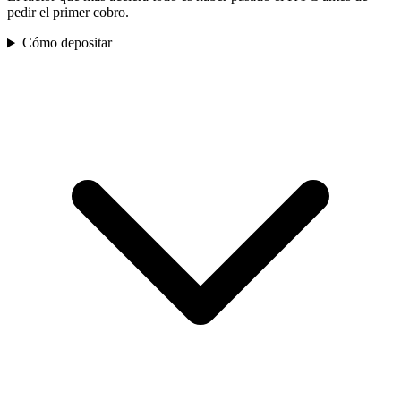
pedir el primer cobro.
Cómo depositar