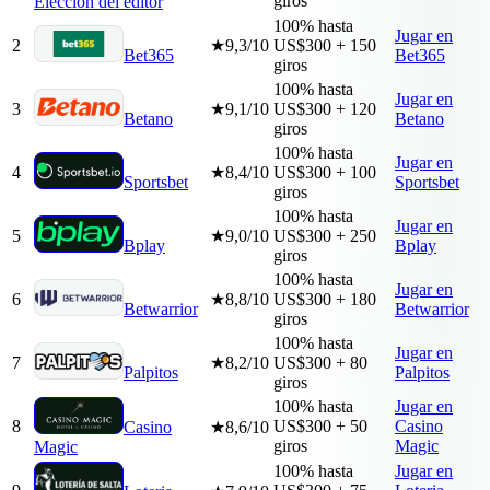
giros
Elección del editor
100% hasta
Jugar en
2
★
9,3/10
US$300 + 150
Bet365
Bet365
giros
100% hasta
Jugar en
3
★
9,1/10
US$300 + 120
Betano
Betano
giros
100% hasta
Jugar en
4
★
8,4/10
US$300 + 100
Sportsbet
Sportsbet
giros
100% hasta
Jugar en
5
★
9,0/10
US$300 + 250
Bplay
Bplay
giros
100% hasta
Jugar en
6
★
8,8/10
US$300 + 180
Betwarrior
Betwarrior
giros
100% hasta
Jugar en
7
★
8,2/10
US$300 + 80
Palpitos
Palpitos
giros
100% hasta
Jugar en
8
US$300 + 50
Casino
Casino
★
8,6/10
giros
Magic
Magic
100% hasta
Jugar en