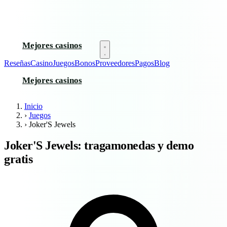
Mejores casinos
Reseñas
Casino
Juegos
Bonos
Proveedores
Pagos
Blog
Mejores casinos
Inicio
›
Juegos
›
Joker'S Jewels
Joker'S Jewels: tragamonedas y demo
gratis