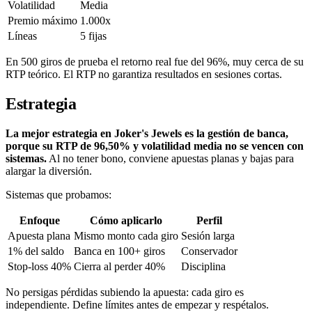
Volatilidad
Media
Premio máximo
1.000x
Líneas
5 fijas
En 500 giros de prueba el retorno real fue del 96%, muy cerca de su
RTP teórico. El RTP no garantiza resultados en sesiones cortas.
Estrategia
La mejor estrategia en Joker's Jewels es la gestión de banca,
porque su RTP de 96,50% y volatilidad media no se vencen con
sistemas.
Al no tener bono, conviene apuestas planas y bajas para
alargar la diversión.
Sistemas que probamos:
Enfoque
Cómo aplicarlo
Perfil
Apuesta plana
Mismo monto cada giro
Sesión larga
1% del saldo
Banca en 100+ giros
Conservador
Stop-loss 40%
Cierra al perder 40%
Disciplina
No persigas pérdidas subiendo la apuesta: cada giro es
independiente. Define límites antes de empezar y respétalos.