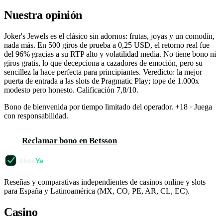
Nuestra opinión
Joker's Jewels es el clásico sin adornos: frutas, joyas y un comodín,
nada más. En 500 giros de prueba a 0,25 USD, el retorno real fue
del 96% gracias a su RTP alto y volatilidad media. No tiene bono ni
giros gratis, lo que decepciona a cazadores de emoción, pero su
sencillez la hace perfecta para principiantes. Veredicto: la mejor
puerta de entrada a las slots de Pragmatic Play; tope de 1.000x
modesto pero honesto. Calificación 7,8/10.
Bono de bienvenida por tiempo limitado del operador. +18 · Juega
con responsabilidad.
Reclamar bono en Betsson
Reseñas y comparativas independientes de casinos online y slots
para España y Latinoamérica (MX, CO, PE, AR, CL, EC).
Casino