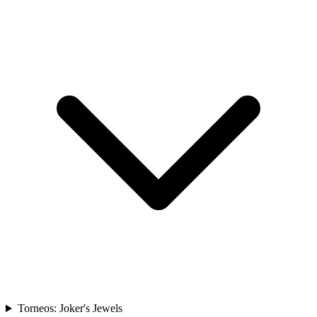
Torneos: Joker's Jewels