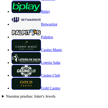
Bplay
Betwarrior
Palpitos
Casino Magic
Loteria Salta
Casino Club
Gold Casino
Nuestras pruebas: Joker's Jewels