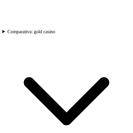
Comparativa: gold casino