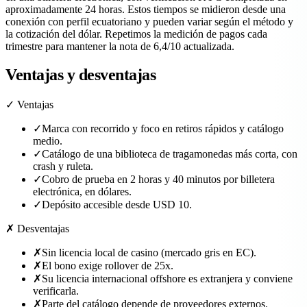
aproximadamente 24 horas. Estos tiempos se midieron desde una
conexión con perfil ecuatoriano y pueden variar según el método y
la cotización del dólar. Repetimos la medición de pagos cada
trimestre para mantener la nota de 6,4/10 actualizada.
Ventajas y desventajas
✓
Ventajas
✓
Marca con recorrido y foco en retiros rápidos y catálogo
medio.
✓
Catálogo de una biblioteca de tragamonedas más corta, con
crash y ruleta.
✓
Cobro de prueba en 2 horas y 40 minutos por billetera
electrónica, en dólares.
✓
Depósito accesible desde USD 10.
✗
Desventajas
✗
Sin licencia local de casino (mercado gris en EC).
✗
El bono exige rollover de 25x.
✗
Su licencia internacional offshore es extranjera y conviene
verificarla.
✗
Parte del catálogo depende de proveedores externos.