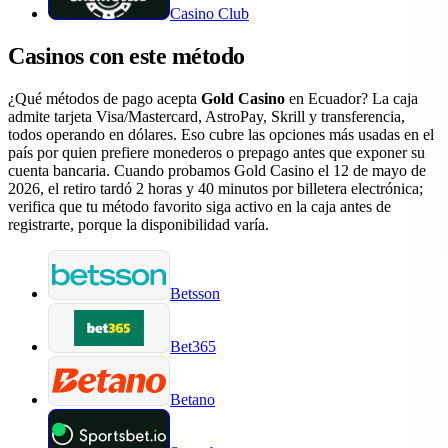
Casino Club
Casinos con este método
¿Qué métodos de pago acepta
Gold Casino
en Ecuador? La caja
admite tarjeta Visa/Mastercard, AstroPay, Skrill y transferencia,
todos operando en dólares. Eso cubre las opciones más usadas en el
país por quien prefiere monederos o prepago antes que exponer su
cuenta bancaria. Cuando probamos Gold Casino el 12 de mayo de
2026, el retiro tardó 2 horas y 40 minutos por billetera electrónica;
verifica que tu método favorito siga activo en la caja antes de
registrarte, porque la disponibilidad varía.
Betsson
Bet365
Betano