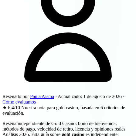
Reseñado por
Paula Alsina
·
Actualizado:
1 de agosto de 2026
·
Cómo evaluamos
★
6,4
/10
Nuestra nota para gold casino, basada en 6 criterios de
evaluación.
Reseña independiente de Gold Casino: bono de bienvenida,
métodos de pago, velocidad de retiro, licencia y opiniones reales.
Análisis 2026. Esta guía sobre
gold casino
es independiente: