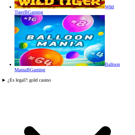
Wild
Tiger
BGaming
Balloon
Mania
BGaming
¿Es legal?: gold casino