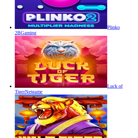
Plinko
2
BGaming
Luck of
Tiger
Netgame