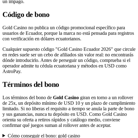
un impago.
Código de bono
Gold Casino no publica un código promocional específico para
usuarios de Ecuador, porque la marca no está pensada para registros
con verificación en dólares ecuatorianos.
Cualquier supuesto código "Gold Casino Ecuador 2026" que circule
en redes suele ser un cebo de afiliados sin valor real: no encontrarás
dónde introducirlo. Antes de perseguir un código, comprueba si el
operador admite tu cédula ecuatoriana y métodos en USD como
AstroPay.
Términos del bono
Los términos del bono de
Gold Casino
giran en torno a un rollover
de 25x, un depósito mínimo de USD 10 y un plazo de cumplimiento
limitado. Si no liberas el requisito a tiempo se anula la parte de bono
y sus ganancias, nunca tu depósito en USD. Como Gold Casino
orienta su oferta a retiros rápidos y catálogo medio, conviene
confirmar qué juegos suman al rollover antes de aceptar.
Cómo conseguir el bono: gold casino