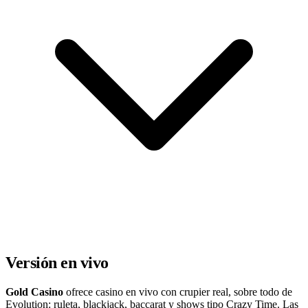
Versión en vivo
Gold Casino
ofrece casino en vivo con crupier real, sobre todo de
Evolution: ruleta, blackjack, baccarat y shows tipo Crazy Time. Las