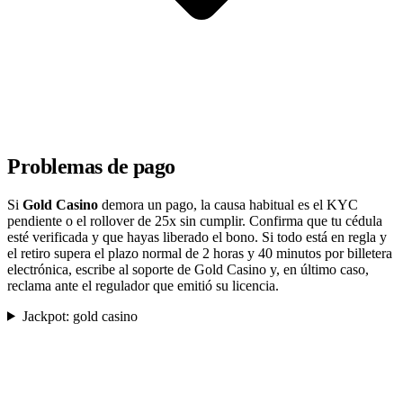
Problemas de pago
Si
Gold Casino
demora un pago, la causa habitual es el KYC
pendiente o el rollover de 25x sin cumplir. Confirma que tu cédula
esté verificada y que hayas liberado el bono. Si todo está en regla y
el retiro supera el plazo normal de 2 horas y 40 minutos por billetera
electrónica, escribe al soporte de Gold Casino y, en último caso,
reclama ante el regulador que emitió su licencia.
Jackpot: gold casino