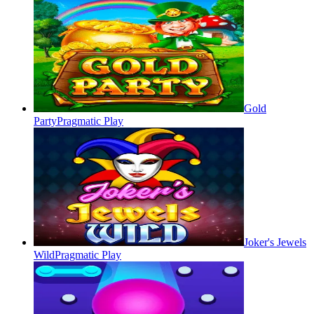
Gold
Party
Pragmatic Play
Joker's Jewels
Wild
Pragmatic Play