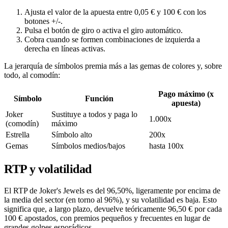
Ajusta el valor de la apuesta entre 0,05 € y 100 € con los
botones +/-.
Pulsa el botón de giro o activa el giro automático.
Cobra cuando se formen combinaciones de izquierda a
derecha en líneas activas.
La jerarquía de símbolos premia más a las gemas de colores y, sobre
todo, al comodín:
Pago máximo (x
Símbolo
Función
apuesta)
Joker
Sustituye a todos y paga lo
1.000x
(comodín)
máximo
Estrella
Símbolo alto
200x
Gemas
Símbolos medios/bajos
hasta 100x
RTP y volatilidad
El RTP de Joker's Jewels es del 96,50%, ligeramente por encima de
la media del sector (en torno al 96%), y su volatilidad es baja. Esto
significa que, a largo plazo, devuelve teóricamente 96,50 € por cada
100 € apostados, con premios pequeños y frecuentes en lugar de
grandes golpes esporádicos.