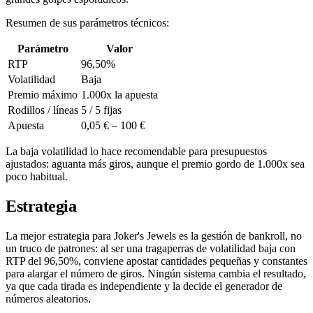
Resumen de sus parámetros técnicos:
Parámetro
Valor
RTP
96,50%
Volatilidad
Baja
Premio máximo
1.000x la apuesta
Rodillos / líneas
5 / 5 fijas
Apuesta
0,05 € – 100 €
La baja volatilidad lo hace recomendable para presupuestos
ajustados: aguanta más giros, aunque el premio gordo de 1.000x sea
poco habitual.
Estrategia
La mejor estrategia para Joker's Jewels es la gestión de bankroll, no
un truco de patrones: al ser una tragaperras de volatilidad baja con
RTP del 96,50%, conviene apostar cantidades pequeñas y constantes
para alargar el número de giros. Ningún sistema cambia el resultado,
ya que cada tirada es independiente y la decide el generador de
números aleatorios.