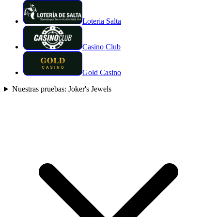
Loteria Salta
Casino Club
Gold Casino
Nuestras pruebas: Joker's Jewels