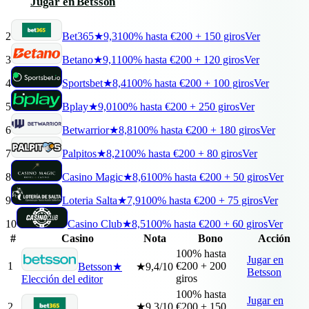
Jugar en Betsson
2
Bet365
★
9,3
100% hasta €200 + 150 giros
Ver
3
Betano
★
9,1
100% hasta €200 + 120 giros
Ver
4
Sportsbet
★
8,4
100% hasta €200 + 100 giros
Ver
5
Bplay
★
9,0
100% hasta €200 + 250 giros
Ver
6
Betwarrior
★
8,8
100% hasta €200 + 180 giros
Ver
7
Palpitos
★
8,2
100% hasta €200 + 80 giros
Ver
8
Casino Magic
★
8,6
100% hasta €200 + 50 giros
Ver
9
Loteria Salta
★
7,9
100% hasta €200 + 75 giros
Ver
10
Casino Club
★
8,5
100% hasta €200 + 60 giros
Ver
#
Casino
Nota
Bono
Acción
100% hasta
Jugar en
1
€200 + 200
Betsson
★
★
9,4/10
Betsson
giros
Elección del editor
100% hasta
Jugar en
2
★
9,3/10
€200 + 150