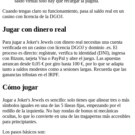
saldo virtual solo hay que recargar la página.
Cuando tengas claro su funcionamiento, pasa al saldo real en un
casino con licencia de la DGOJ.
Jugar con dinero real
Para jugar a Joker's Jewels con dinero real necesitas una cuenta
verificada en un casino con licencia DGOJ y dominio .es. El
proceso es directo: regístrate, verifica tu identidad (DNI), ingresa
con Bizum, tarjeta Visa o PayPal y abre el juego. Las apuestas
arrancan desde 0,05 € por giro hasta 100 €, por lo que se adapta
tanto a saldos modestos como a sesiones largas. Recuerda que las
ganancias tributan en el IRPF.
Cómo jugar
Jugar a Joker's Jewels es sencillo: solo tienes que alinear tres o más
símbolos iguales en una de las 5 líneas fijas, empezando por el
rodillo de la izquierda. No hay rondas de bonus ni mecánicas
ocultas, lo que lo convierte en una de las tragaperras más accesibles
para principiantes.
Los pasos básicos son: