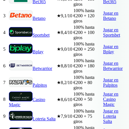
Bet365
Bet365
giros
100% hasta
Jugar en
3
★
9,1/10
€200 + 120
Betano
Betano
giros
100% hasta
Jugar en
4
★
8,4/10
€200 + 100
Sportsbet
Sportsbet
giros
100% hasta
Jugar en
5
★
9,0/10
€200 + 250
Bplay
Bplay
giros
100% hasta
Jugar en
6
★
8,8/10
€200 + 180
Betwarrior
Betwarrior
giros
100% hasta
Jugar en
7
★
8,2/10
€200 + 80
Palpitos
Palpitos
giros
100% hasta
Jugar en
8
€200 + 50
Casino
Casino
★
8,6/10
giros
Magic
Magic
100% hasta
Jugar en
9
★
7,9/10
€200 + 75
Loteria
Loteria Salta
giros
Salta
100% hasta