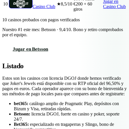
Jugar en
10
★
8,5/10
€200 + 60
Casino Club
Casino Club
giros
10 casinos probados con pagos verificados
Nuestro #1 este mes: Betsson · 9,4/10. Bono y retiro comprobados
por el equipo.
Jugar en Betsson
Listado
Estos son los casinos con licencia DGOJ donde hemos verificado
que Joker's Jewels está disponible con su RTP oficial del 96,50% y
pagos en euros. Cada operador aparece con su bono de bienvenida y
sus métodos de pago locales para que compares antes de registrarte:
bet365:
catálogo amplio de Pragmatic Play, depósitos con
Bizum y Visa, retiradas rápidas.
Betsson:
licencia DGOJ, fuerte en casino y poker, soporte
24/7.
Bet365:
especializado en tragaperras y Slingo, bono de