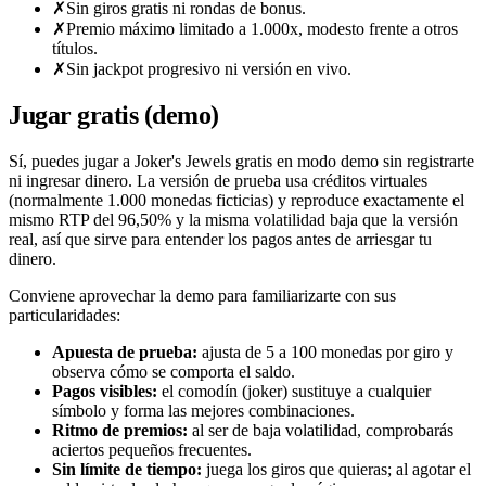
✗
Sin giros gratis ni rondas de bonus.
✗
Premio máximo limitado a 1.000x, modesto frente a otros
títulos.
✗
Sin jackpot progresivo ni versión en vivo.
Jugar gratis (demo)
Sí, puedes jugar a Joker's Jewels gratis en modo demo sin registrarte
ni ingresar dinero. La versión de prueba usa créditos virtuales
(normalmente 1.000 monedas ficticias) y reproduce exactamente el
mismo RTP del 96,50% y la misma volatilidad baja que la versión
real, así que sirve para entender los pagos antes de arriesgar tu
dinero.
Conviene aprovechar la demo para familiarizarte con sus
particularidades:
Apuesta de prueba:
ajusta de 5 a 100 monedas por giro y
observa cómo se comporta el saldo.
Pagos visibles:
el comodín (joker) sustituye a cualquier
símbolo y forma las mejores combinaciones.
Ritmo de premios:
al ser de baja volatilidad, comprobarás
aciertos pequeños frecuentes.
Sin límite de tiempo:
juega los giros que quieras; al agotar el