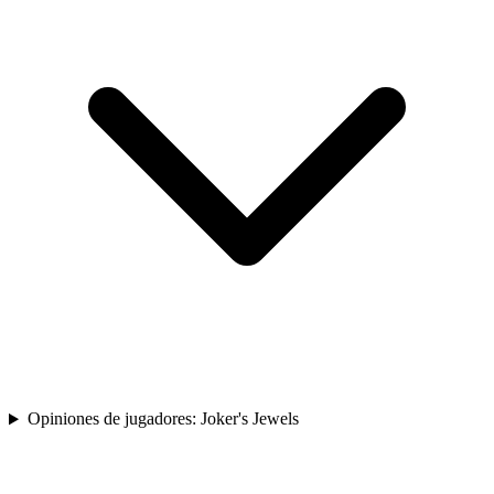
Opiniones de jugadores: Joker's Jewels