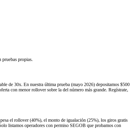
n pruebas propias.
able de 30x. En nuestra última prueba (mayo 2026) depositamos $500
 oferta con menor rollover sobre la del número más grande. Regístrate,
pesa el rollover (40%), el monto de igualación (25%), los giros gratis
s. Solo listamos operadores con permiso SEGOB que probamos con