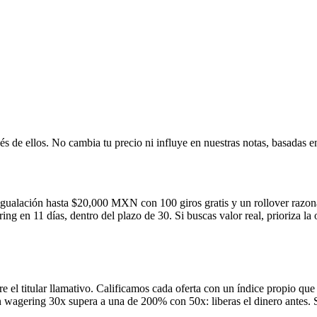
vés de ellos. No cambia tu precio ni influye en nuestras notas, basadas e
alación hasta $20,000 MXN con 100 giros gratis y un rollover razon
g en 11 días, dentro del plazo de 30. Si buscas valor real, prioriza la
e el titular llamativo. Calificamos cada oferta con un índice propio que 
 wagering 30x supera a una de 200% con 50x: liberas el dinero ante