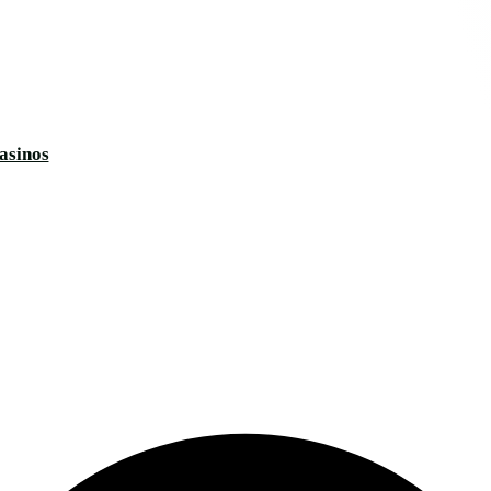
asinos