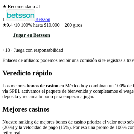
★ Recomendado #1
1
Betsson
★
9,4
/10
100% hasta $10.000 + 200 giros
Jugar en Betsson
+18 · Juega con responsabilidad
Enlaces de afiliado: podemos recibir una comisión si te registras a tra
Veredicto rápido
Los mejores
bonos de casino
en México hoy combinan un 100% de igu
vía SPEI, activamos el paquete de bienvenida y completamos el wagerin
deposita y reclama tu bono para empezar a jugar.
Mejores casinos
Nuestro ranking de mejores bonos de casino prioriza el valor neto sobr
(20%) y la velocidad de pago (15%). Por eso una promo de 100% con
retiro real.