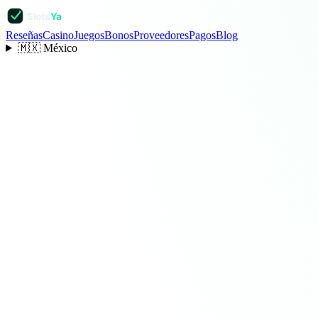
Reseñas
Casino
Juegos
Bonos
Proveedores
Pagos
Blog
🇲🇽
México