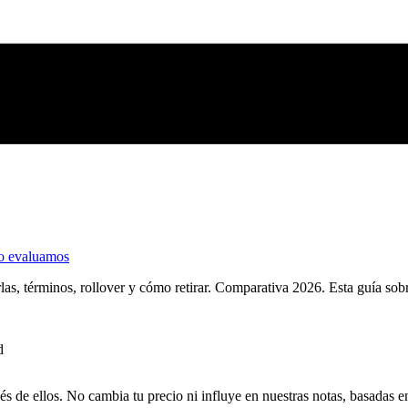
 evaluamos
las, términos, rollover y cómo retirar. Comparativa 2026. Esta guía so
d
vés de ellos. No cambia tu precio ni influye en nuestras notas, basadas e