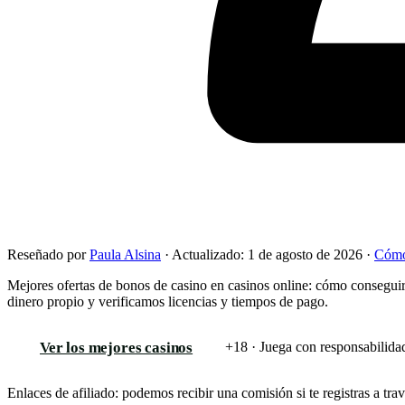
Reseñado por
Paula Alsina
·
Actualizado:
1 de agosto de 2026
·
Cómo
Mejores ofertas de bonos de casino en casinos online: cómo conseguir
dinero propio y verificamos licencias y tiempos de pago.
Ver los mejores casinos
+18 · Juega con responsabilida
Enlaces de afiliado: podemos recibir una comisión si te registras a tra