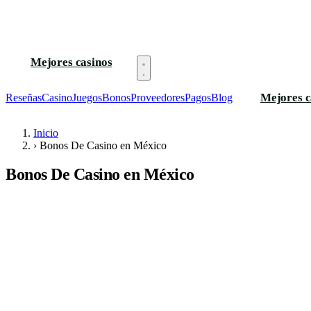
Mejores casinos
Mejores c
Reseñas
Casino
Juegos
Bonos
Proveedores
Pagos
Blog
Inicio
›
Bonos De Casino en México
Bonos De Casino en México