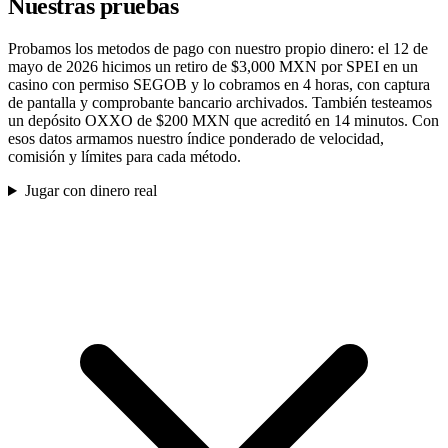
Nuestras pruebas
Probamos los metodos de pago con nuestro propio dinero: el 12 de
mayo de 2026 hicimos un retiro de $3,000 MXN por SPEI en un
casino con permiso SEGOB y lo cobramos en 4 horas, con captura
de pantalla y comprobante bancario archivados. También testeamos
un depósito OXXO de $200 MXN que acreditó en 14 minutos. Con
esos datos armamos nuestro índice ponderado de velocidad,
comisión y límites para cada método.
Jugar con dinero real