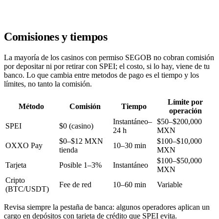
Comisiones y tiempos
La mayoría de los casinos con permiso SEGOB no cobran comisión
por depositar ni por retirar con SPEI; el costo, si lo hay, viene de tu
banco. Lo que cambia entre metodos de pago es el tiempo y los
límites, no tanto la comisión.
Límite por
Método
Comisión
Tiempo
operación
Instantáneo–
$50–$200,000
SPEI
$0 (casino)
24 h
MXN
$0–$12 MXN
$100–$10,000
OXXO Pay
10–30 min
tienda
MXN
$100–$50,000
Tarjeta
Posible 1–3%
Instantáneo
MXN
Cripto
Fee de red
10–60 min
Variable
(BTC/USDT)
Revisa siempre la pestaña de banca: algunos operadores aplican un
cargo en depósitos con tarjeta de crédito que SPEI evita.