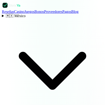
Reseñas
Casino
Juegos
Bonos
Proveedores
Pagos
Blog
🇲🇽
México