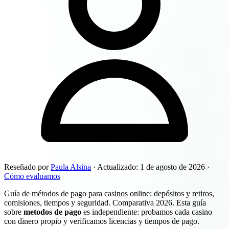
Reseñado por
Paula Alsina
·
Actualizado:
1 de agosto de 2026
·
Cómo evaluamos
Guía de métodos de pago para casinos online: depósitos y retiros,
comisiones, tiempos y seguridad. Comparativa 2026. Esta guía
sobre
metodos de pago
es independiente: probamos cada casino
con dinero propio y verificamos licencias y tiempos de pago.