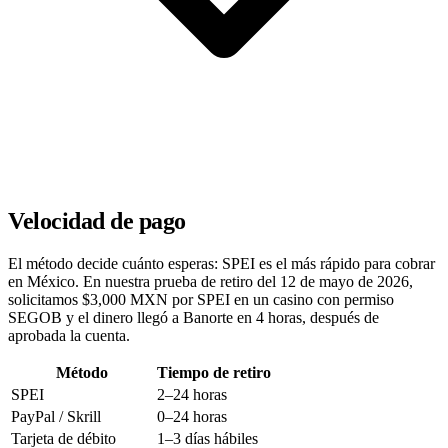
Velocidad de pago
El método decide cuánto esperas: SPEI es el más rápido para cobrar
en México. En nuestra prueba de retiro del 12 de mayo de 2026,
solicitamos $3,000 MXN por SPEI en un casino con permiso
SEGOB y el dinero llegó a Banorte en 4 horas, después de
aprobada la cuenta.
Método
Tiempo de retiro
SPEI
2–24 horas
PayPal / Skrill
0–24 horas
Tarjeta de débito
1–3 días hábiles