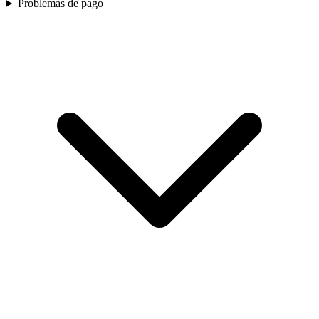
Problemas de pago