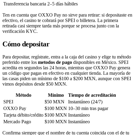
Transferencia bancaria
2–5 días hábiles
Ten en cuenta que OXXO Pay no sirve para retirar: si depositaste en
efectivo, el casino te cobrará por SPEI o billetera. La primera
retirada casi siempre tarda más porque se procesa junto con la
verificación KYC.
Cómo depositar
Para depositar, regístrate, entra a la caja del casino y elige tu método
preferido entre los
metodos de pago
disponibles en México. SPEI
acredita en segundos las 24 horas, mientras que OXXO Pay genera
un código que pagas en efectivo en cualquier tienda. La mayoría de
las casas piden un mínimo de $100 a $200 MXN, aunque con SPEI
vimos depósitos desde $50 MXN.
Método
Mínimo
Tiempo de acreditación
SPEI
$50 MXN
Instantáneo (24/7)
OXXO Pay
$100 MXN
10–30 min tras pagar
Tarjeta débito/crédito
$100 MXN
Instantáneo
Mercado Pago
$100 MXN
Instantáneo
Confirma siempre que el nombre de tu cuenta coincida con el de tu