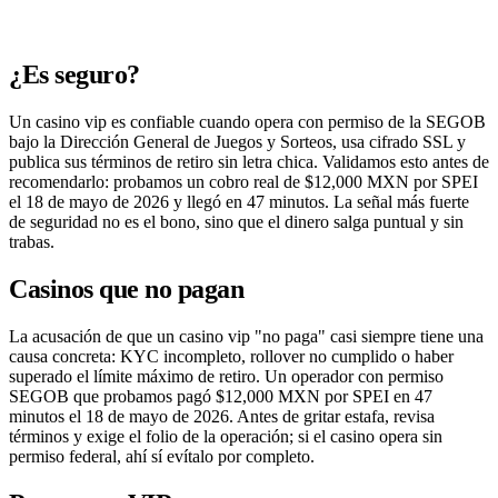
¿Es seguro?
Un casino vip es confiable cuando opera con permiso de la SEGOB
bajo la Dirección General de Juegos y Sorteos, usa cifrado SSL y
publica sus términos de retiro sin letra chica. Validamos esto antes de
recomendarlo: probamos un cobro real de $12,000 MXN por SPEI
el 18 de mayo de 2026 y llegó en 47 minutos. La señal más fuerte
de seguridad no es el bono, sino que el dinero salga puntual y sin
trabas.
Casinos que no pagan
La acusación de que un casino vip "no paga" casi siempre tiene una
causa concreta: KYC incompleto, rollover no cumplido o haber
superado el límite máximo de retiro. Un operador con permiso
SEGOB que probamos pagó $12,000 MXN por SPEI en 47
minutos el 18 de mayo de 2026. Antes de gritar estafa, revisa
términos y exige el folio de la operación; si el casino opera sin
permiso federal, ahí sí evítalo por completo.