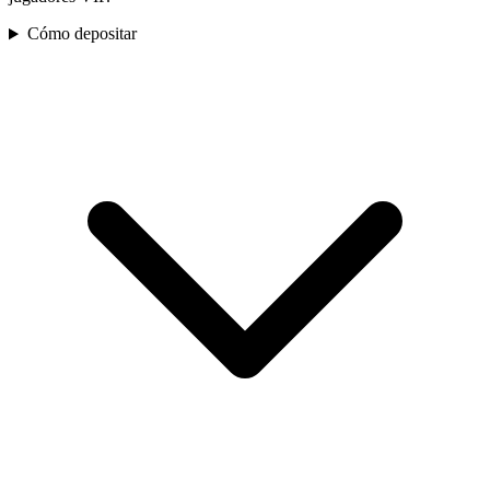
Cómo depositar