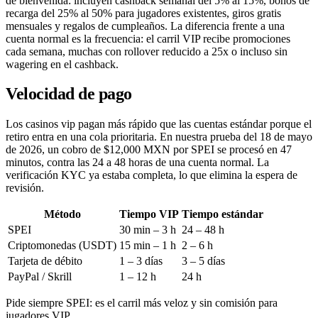
de bienvenida: incluyen cashback semanal del 5% al 15%, bonos de
recarga del 25% al 50% para jugadores existentes, giros gratis
mensuales y regalos de cumpleaños. La diferencia frente a una
cuenta normal es la frecuencia: el carril VIP recibe promociones
cada semana, muchas con rollover reducido a 25x o incluso sin
wagering en el cashback.
Velocidad de pago
Los casinos vip pagan más rápido que las cuentas estándar porque el
retiro entra en una cola prioritaria. En nuestra prueba del 18 de mayo
de 2026, un cobro de $12,000 MXN por SPEI se procesó en 47
minutos, contra las 24 a 48 horas de una cuenta normal. La
verificación KYC ya estaba completa, lo que elimina la espera de
revisión.
Método
Tiempo VIP
Tiempo estándar
SPEI
30 min – 3 h
24 – 48 h
Criptomonedas (USDT)
15 min – 1 h
2 – 6 h
Tarjeta de débito
1 – 3 días
3 – 5 días
PayPal / Skrill
1 – 12 h
24 h
Pide siempre SPEI: es el carril más veloz y sin comisión para
jugadores VIP.