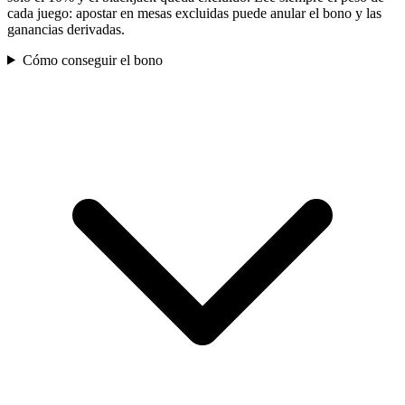
cada juego: apostar en mesas excluidas puede anular el bono y las
ganancias derivadas.
Cómo conseguir el bono