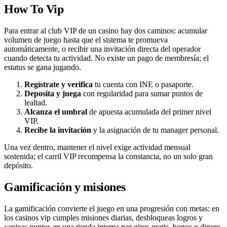
How To Vip
Para entrar al club VIP de un casino hay dos caminos: acumular
volumen de juego hasta que el sistema te promueva
automáticamente, o recibir una invitación directa del operador
cuando detecta tu actividad. No existe un pago de membresía; el
estatus se gana jugando.
Regístrate y verifica
tu cuenta con INE o pasaporte.
Deposita y juega
con regularidad para sumar puntos de
lealtad.
Alcanza el umbral
de apuesta acumulada del primer nivel
VIP.
Recibe la invitación
y la asignación de tu manager personal.
Una vez dentro, mantener el nivel exige actividad mensual
sostenida; el carril VIP recompensa la constancia, no un solo gran
depósito.
Gamificación y misiones
La gamificación convierte el juego en una progresión con metas: en
los casinos vip cumples misiones diarias, desbloqueas logros y
canjeas puntos en una tienda interna por giros gratis, bonos o dinero