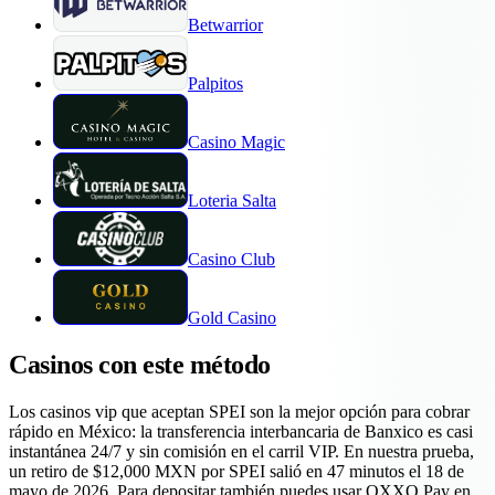
Betwarrior
Palpitos
Casino Magic
Loteria Salta
Casino Club
Gold Casino
Casinos con este método
Los casinos vip que aceptan SPEI son la mejor opción para cobrar
rápido en México: la transferencia interbancaria de Banxico es casi
instantánea 24/7 y sin comisión en el carril VIP. En nuestra prueba,
un retiro de $12,000 MXN por SPEI salió en 47 minutos el 18 de
mayo de 2026. Para depositar también puedes usar OXXO Pay en