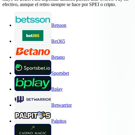
efectivo, aunque el retiro siempre se hace por SPEI o cripto.
Betsson
Bet365
Betano
Sportsbet
Bplay
Betwarrior
Palpitos