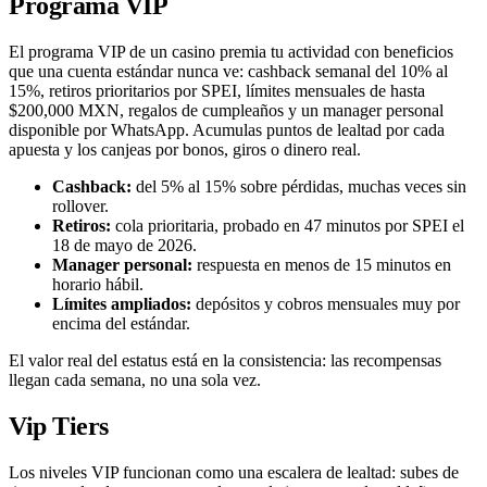
Programa VIP
El programa VIP de un casino premia tu actividad con beneficios
que una cuenta estándar nunca ve: cashback semanal del 10% al
15%, retiros prioritarios por SPEI, límites mensuales de hasta
$200,000 MXN, regalos de cumpleaños y un manager personal
disponible por WhatsApp. Acumulas puntos de lealtad por cada
apuesta y los canjeas por bonos, giros o dinero real.
Cashback:
del 5% al 15% sobre pérdidas, muchas veces sin
rollover.
Retiros:
cola prioritaria, probado en 47 minutos por SPEI el
18 de mayo de 2026.
Manager personal:
respuesta en menos de 15 minutos en
horario hábil.
Límites ampliados:
depósitos y cobros mensuales muy por
encima del estándar.
El valor real del estatus está en la consistencia: las recompensas
llegan cada semana, no una sola vez.
Vip Tiers
Los niveles VIP funcionan como una escalera de lealtad: subes de