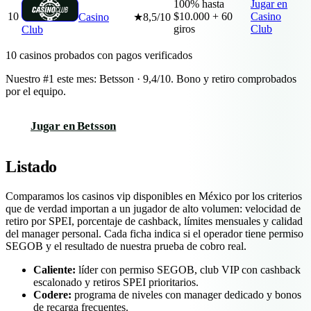
100% hasta
Jugar en
10
$10.000 + 60
Casino
Casino
★
8,5/10
giros
Club
Club
10 casinos probados con pagos verificados
Nuestro #1 este mes: Betsson · 9,4/10. Bono y retiro comprobados
por el equipo.
Jugar en Betsson
Listado
Comparamos los casinos vip disponibles en México por los criterios
que de verdad importan a un jugador de alto volumen: velocidad de
retiro por SPEI, porcentaje de cashback, límites mensuales y calidad
del manager personal. Cada ficha indica si el operador tiene permiso
SEGOB y el resultado de nuestra prueba de cobro real.
Caliente:
líder con permiso SEGOB, club VIP con cashback
escalonado y retiros SPEI prioritarios.
Codere:
programa de niveles con manager dedicado y bonos
de recarga frecuentes.