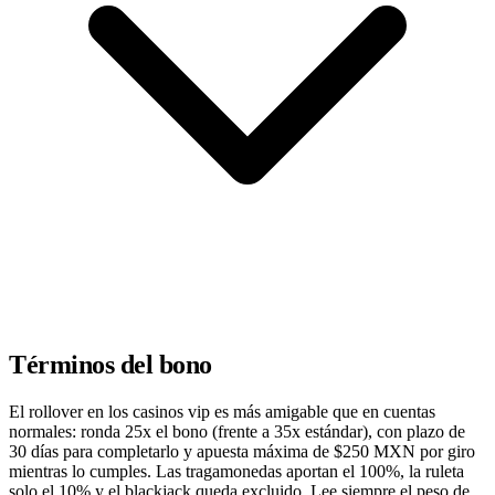
Términos del bono
El rollover en los casinos vip es más amigable que en cuentas
normales: ronda 25x el bono (frente a 35x estándar), con plazo de
30 días para completarlo y apuesta máxima de $250 MXN por giro
mientras lo cumples. Las tragamonedas aportan el 100%, la ruleta
solo el 10% y el blackjack queda excluido. Lee siempre el peso de