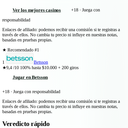
Ver los mejores casinos
+18 · Juega con
responsabilidad
Enlaces de afiliado: podemos recibir una comisión si te registras a
través de ellos. No cambia tu precio ni influye en nuestras notas,
basadas en pruebas propias.
★ Recomendado #1
1
Betsson
★
9,4
/10
100% hasta $10.000 + 200 giros
Jugar en Betsson
+18 · Juega con responsabilidad
Enlaces de afiliado: podemos recibir una comisión si te registras a
través de ellos. No cambia tu precio ni influye en nuestras notas,
basadas en pruebas propias.
Veredicto rápido