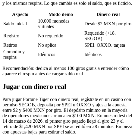
y los mismos respins. Lo que cambia es solo el saldo, que es ficticio.
Aspecto
Modo demo
Dinero real
10,000 monedas
Saldo inicial
Desde $2 MXN por giro
virtuales
Requerido (+18,
Registro
No requerido
SEGOB)
Retiros
No aplica
SPEI, OXXO, tarjeta
Comodín y
Idénticos
Idénticos
respins
Recomendación: dedica al menos 100 giros gratis a entender cómo
aparece el respin antes de cargar saldo real.
Jugar con dinero real
Para jugar Fortune Tiger con dinero real, regístrate en un casino con
permiso SEGOB, deposita por SPEI u OXXO y ajusta la apuesta
entre $2 y $400 MXN por giro. El depósito mínimo en la mayoría
de operadores mexicanos arranca en $100 MXN. En nuestro test del
14 de marzo de 2026, el primer giro pagado llegó al giro 23 y el
retiro de $1,420 MXN por SPEI se acreditó en 28 minutos. Empieza
con apuestas bajas para estirar el saldo.