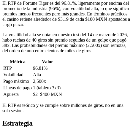
El RTP de Fortune Tiger es del 96.81%, ligeramente por encima del
promedio de la industria (96%), con volatilidad alta, lo que significa
premios menos frecuentes pero más grandes. En términos prácticos,
el casino retiene alrededor de $3.19 de cada $100 MXN apostados a
largo plazo.
La volatilidad alta se nota: en nuestro test del 14 de marzo de 2026,
hubo rachas de 40 giros sin premio seguidas de un golpe que pagó
38x. Las probabilidades del premio máximo (2,500x) son remotas,
del orden de uno entre cientos de miles de giros.
Métrica
Valor
RTP
96.81%
Volatilidad
Alta
Pago máximo
2,500x
Líneas de pago
1 (tablero 3x3)
Apuesta
$2–$400 MXN
El RTP es teórico y se cumple sobre millones de giros, no en una
sola sesión.
Estrategia