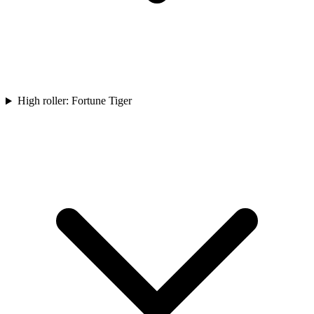
High roller: Fortune Tiger