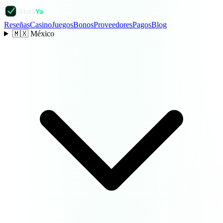
Reseñas
Casino
Juegos
Bonos
Proveedores
Pagos
Blog
🇲🇽
México