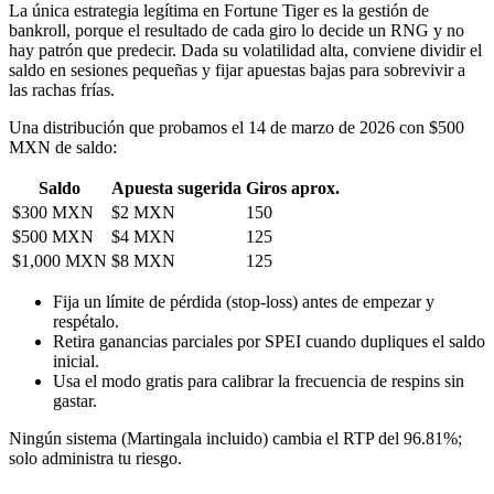
La única estrategia legítima en Fortune Tiger es la gestión de
bankroll, porque el resultado de cada giro lo decide un RNG y no
hay patrón que predecir. Dada su volatilidad alta, conviene dividir el
saldo en sesiones pequeñas y fijar apuestas bajas para sobrevivir a
las rachas frías.
Una distribución que probamos el 14 de marzo de 2026 con $500
MXN de saldo:
Saldo
Apuesta sugerida
Giros aprox.
$300 MXN
$2 MXN
150
$500 MXN
$4 MXN
125
$1,000 MXN
$8 MXN
125
Fija un límite de pérdida (stop-loss) antes de empezar y
respétalo.
Retira ganancias parciales por SPEI cuando dupliques el saldo
inicial.
Usa el modo gratis para calibrar la frecuencia de respins sin
gastar.
Ningún sistema (Martingala incluido) cambia el RTP del 96.81%;
solo administra tu riesgo.