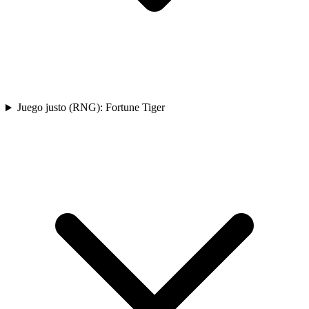
Juego justo (RNG): Fortune Tiger