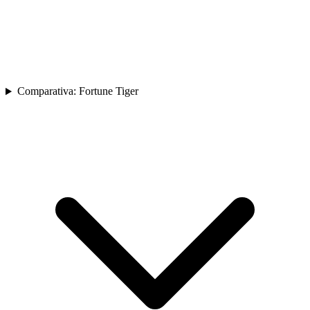
Comparativa: Fortune Tiger