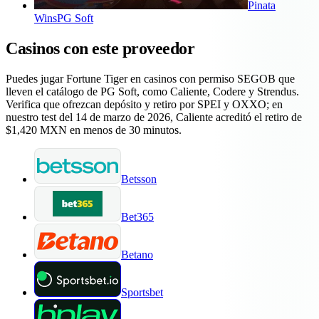
Pinata
Wins
PG Soft
Casinos con este proveedor
Puedes jugar Fortune Tiger en casinos con permiso SEGOB que
lleven el catálogo de PG Soft, como Caliente, Codere y Strendus.
Verifica que ofrezcan depósito y retiro por SPEI y OXXO; en
nuestro test del 14 de marzo de 2026, Caliente acreditó el retiro de
$1,420 MXN en menos de 30 minutos.
Betsson
Bet365
Betano
Sportsbet