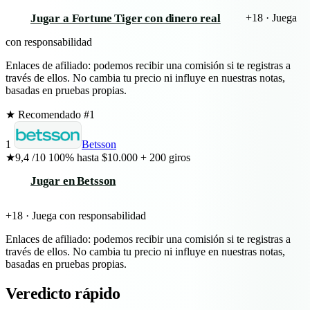
Jugar a Fortune Tiger con dinero real
+18 · Juega
con responsabilidad
Enlaces de afiliado: podemos recibir una comisión si te registras a
través de ellos. No cambia tu precio ni influye en nuestras notas,
basadas en pruebas propias.
★ Recomendado #1
1
Betsson
★
9,4
/10
100% hasta $10.000 + 200 giros
Jugar en Betsson
+18 · Juega con responsabilidad
Enlaces de afiliado: podemos recibir una comisión si te registras a
través de ellos. No cambia tu precio ni influye en nuestras notas,
basadas en pruebas propias.
Veredicto rápido